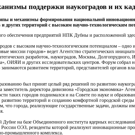
анизмы поддержки наукоградов и их ка
ципы и механизмы формирования национальной инновационн
в и других территорий с высоким научно-технологическим по
ого обеспечения предприятий НПК Дубны и расположенной здес
ородов с высоким научно-технологическим потенциалом – одно 
вые миссии городов» ведет Агентство стратегических инициати
атегических разработок, наукоградов, Москвы, Долгопрудного, 
 ОИЯИ и других исследовательских центров. Форум собрал не то
занимаются развитием территорий, представителей органов вла
бразованию был принят целый ряд решений по развитию наукогр
ала заместитель директора дивизиона «Городская экономика» Аг
сти таких городов поднимался и на Совете по науке и образова
азвитию территорий и созданию комфортной городской среды с 
м, что города, реализующие государственные задачи, должны им
я.
ной Дубне на базе Объединенного института ядерных исследован
в России ОЭЗ, резиденты которой реализуют инновационные прое
нно-промышленного комплекса.