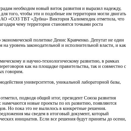
оградам необходим новый виток развития и выразил надежду,
 для того, чтобы эти и подобные им территории могли двигать
ора АО «ОЭЗ ТВТ «Дубна» Виктория Халимендик отметила, что
годаря чему территории становятся точками роста
 экономической политике Денис Кравченко. Депутат не один
 на уровень законодательной и исполнительной власти, и как
мическому и научно-технологическому развитию, в рамках
ереговоров как на площадке правительства, так и совместно с
ых говорим.
имодействия университетов, уникальной лабораторной базы,
 отметил, подводя общий итог, президент Союза развития
х: намечаются новые проекты по их развитию, появляются
ов. Но пока это не вылилось в конкретные решения.
предложения мы сведем в итоговый документ, который
ческих инициатив. Если все решения будут приняты до осени,