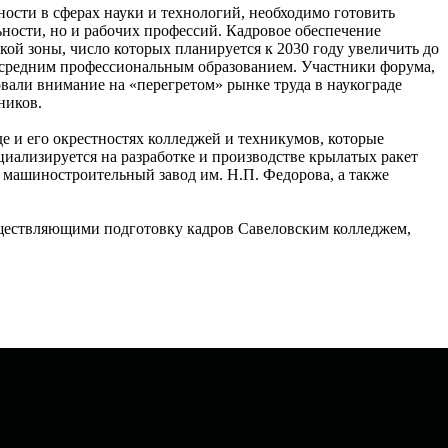
ости в сферах науки и технологий, необходимо готовить
ьности, но и рабочих профессий. Кадровое обеспечение
кой зоны, число которых планируется к 2030 году увеличить до
о средним профессиональным образованием. Участники форума,
вали внимание на «перегретом» рынке труда в наукограде
ников.
 и его окрестностях колледжей и техникумов, которые
циализируется на разработке и производстве крылатых ракет
машиностроительный завод им. Н.П. Федорова, а также
ществляющими подготовку кадров Савеловским колледжем,