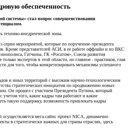
дровую обеспеченность
ой системы» стал вопрос совершенствования
тенциалом.
ь технико-внедренческой зоны.
из серии мероприятий, которые по поручению президента
в. Кроме представителей АСИ, в ее работе оффлайн и по ВКС
Иннополиса, Гатчины, ГК «Росатом», Союза развития
лько экспертов в этой области, но главное - практиков, глав
сти для того, чтобы конкретизировать механизмы успешного
адов и иных территорий с высоким научно-технологическим
ентства стратегических инициатив по продвижению новых
нию. Он прошел с участием Президента Путина, который
учетом того, какие кадры там работают и какие
еть такую поддержку, возможность привлекать кадры
ий осуществляется мега-сайнс проект NICA, динамично
кты в стратегически важных для страны отраслях, здесь