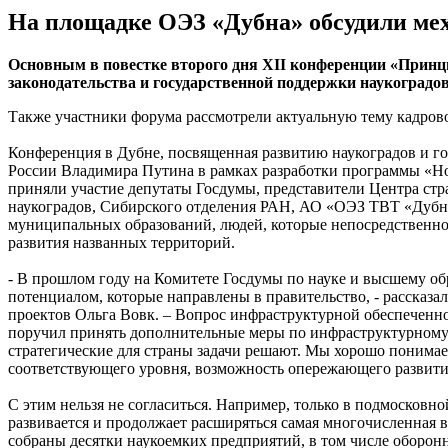
На площадке ОЭЗ «Дубна» обсудили мех
Основным в повестке второго дня XII конференции «Прин
законодательства и государственной поддержки наукоградо
Также участники форума рассмотрели актуальную тему кадров
Конференция в Дубне, посвященная развитию наукоградов и г
России Владимира Путина в рамках разработки программы «Но
приняли участие депутаты Госдумы, представители Центра стр
наукоградов, Сибирского отделения РАН, АО «ОЭЗ ТВТ «Дубна»,
муниципальных образований, людей, которые непосредственно 
развития названных территорий.
- В прошлом году на Комитете Госдумы по науке и высшему о
потенциалом, которые направлены в правительство, - рассказ
проектов Ольга Вовк. – Вопрос инфраструктурной обеспеченно
поручил принять дополнительные меры по инфраструктурному р
стратегические для страны задачи решают. Мы хорошо понимае
соответствующего уровня, возможность опережающего развити
С этим нельзя не согласиться. Например, только в подмосков
развивается и продолжает расширяться самая многочисленная 
собраны десятки наукоемких предприятий, в том числе оборо