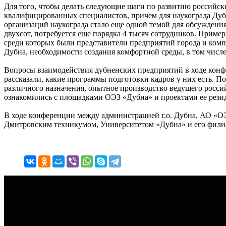
Для того, чтобы делать следующие шаги по развитию российск
квалифицированных специалистов, причем для наукограда Дубна
организаций наукограда стало еще одной темой для обсуждения
двухсот, потребуется еще порядка 4 тысяч сотрудников. Прим
среди которых были представители предприятий города и комп
Дубна, необходимости создания комфортной среды, в том числ
Вопросы взаимодействия дубненских предприятий в ходе конфе
рассказали, какие программы подготовки кадров у них есть. П
различного назначения, опытное производство ведущего росс
ознакомились с площадками ОЭЗ «Дубна» и проектами ее рези
В ходе конференции между администрацией г.о. Дубна, АО «
Дмитровским техникумом, Университетом «Дубна» и его фили