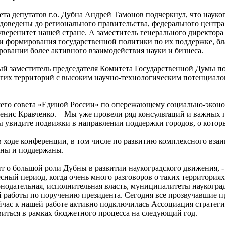
ета депутатов г.о. Дубна Андрей Тамонов подчеркнул, что наук
 доведены до регионального правительства, федерального центра
суверенитет нашей стране. А заместитель генерального директ
и формирования государственной политики по их поддержке, бла
ировании более активного взаимодействия науки и бизнеса.
й заместитель председателя Комитета Государственной Думы по
угих территорий с высоким научно-технологическим потенциалом
шего совета «Единой России» по опережающему социально-эконо
Денис Кравченко. – Мы уже провели ряд консультаций и важных п
ы увидите подвижки в направлении поддержки городов, о котор
в ходе конференции, в том числе по развитию комплексного вза
ены и поддержаны.
рит о большой роли Дубны в развитии наукоградского движения, -
сный период, когда очень много разговоров о таких территория
нодательная, исполнительная власть, муниципалитеты наукоград
й работы по поручению президента. Сегодня все прозвучавшие 
йчас к нашей работе активно подключилась Ассоциация стратеги
виться в рамках бюджетного процесса на следующий год.