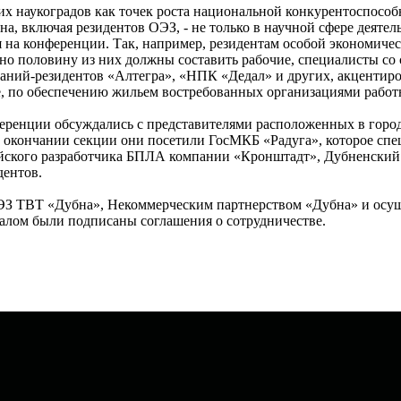
их наукоградов как точек роста национальной конкурентоспособн
, включая резидентов ОЭЗ, - не только в научной сфере деятел
 на конференции. Так, например, резидентам особой экономичес
ерно половину из них должны составить рабочие, специалисты с
аний-резидентов «Алтегра», «НПК «Дедал» и других, акцентиро
е, по обеспечению жильем востребованных организациями работ
ренции обсуждались с представителями расположенных в городе
о окончании секции они посетили ГосМКБ «Радуга», которое спе
ийского разработчика БПЛА компании «Кронштадт», Дубненский 
дентов.
ОЭЗ ТВТ «Дубна», Некоммерческим партнерством «Дубна» и осу
алом были подписаны соглашения о сотрудничестве.