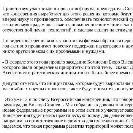
Приветствуя участников второго дня форума, председатель Сов
что конференция выработает для этого решения, которые будут
вперед науку и производство, обеспечивать технологический 
сегодня наукоградам оказывается повышенное внимание в част
отечественной науки, технологий, и сделала акцент на стимул
По видеоконференцсвязи к участникам форума обратился первы
год активно продвигает повестку поддержки наукоградов и др
никто другой знаком с их проблемами и нуждами.
- В феврале этого года прошло заседание Комиссии Бюро Выс
которого были определены приоритеты по этой теме, - сказал 
Агентством стратегических инициатив и в ближайшее время в
Депутат отметил, что инициативы, которые будут выработаны 
масштабных научных проектов, также будут внимательно изуч
- Это уже 12-я по счету Всероссийская конференция, что гово
наукоградов Виктор Сиднев. - Мы собрались в довольно интере
новые федеральные программы и в этом активно участвует зако
Конференция будет иметь практическую пользу для дальнейше
направим в соответствующие ведомства для их реализации. Се
надеемся, что такая программа развития территорий может поя