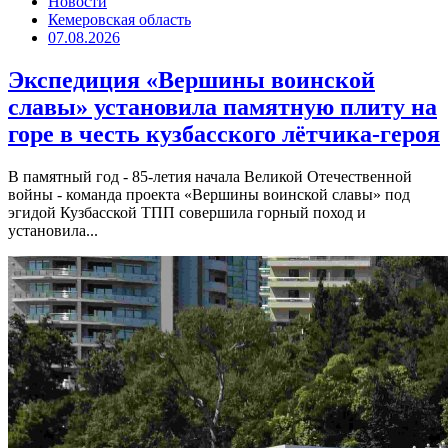
Новости
Кемеровская область
07.08.2026
Экспедиция «Вершины воинской
славы» установила памятную плиту на
горе в честь кузбасского лётчика-героя
В памятный год - 85-летия начала Великой Отечественной
войны - команда проекта «Вершины воинской славы» под
эгидой Кузбасской ТПП совершила горный поход и
установила...