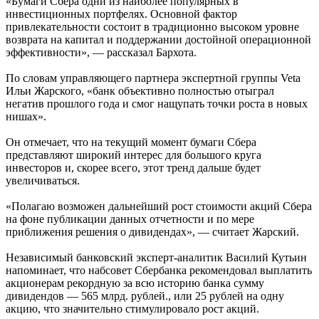
«Бумаги Сбера одни из наиболее популярных в
инвестиционных портфелях. Основной фактор
привлекательности состоит в традиционно высоком уровне
возврата на капитал и поддержании достойной операционной
эффективности», — рассказал Бархота.
По словам управляющего партнера экспертной группы Veta
Ильи Жарского, «банк объективно полностью отыграл
негатив прошлого года и смог нащупать точки роста в новых
нишах».
Он отмечает, что на текущий момент бумаги Сбера
представляют широкий интерес для большого круга
инвесторов и, скорее всего, этот тренд дальше будет
увеличиваться.
«Полагаю возможен дальнейший рост стоимости акций Сбера
на фоне публикации данных отчетности и по мере
приближения решения о дивидендах», — считает Жарский.
Независимый банковский эксперт-аналитик Василий Кутьин
напоминает, что набсовет Сбербанка рекомендовал выплатить
акционерам рекордную за всю историю банка сумму
дивидендов — 565 млрд. рублей., или 25 рублей на одну
акцию, что значительно стимулировало рост акций.