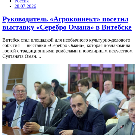
Россия
28.07.2026
Руководитель «Агроконнект» посетил
выставку «Серебро Омана» в Витебске
Витебск стал площадкой для необычного культурно-делового
события — выставки «Серебро Омана», которая познакомила
гостей с традиционными ремёслами и ювелирным искусством
Султаната Оман....