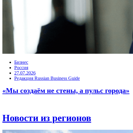
Бизнес
Россия
27.07.2026
Редакция Russian Business Guide
«Мы создаём не стены, а пульс города»
Новости из регионов