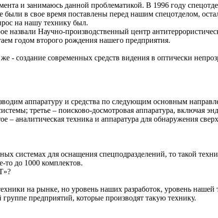
момента и занимаюсь данной проблематикой. В 1996 году спецо
е были в свое время поставлены перед нашим спецотделом, оста
спрос на нашу технику был.
орое назвали Научно-производственный центр антитеррористиче
таем годом второго рождения нашего предприятия.
те же - создание современных средств видения в оптически непр
водим аппаратуру и средства по следующим основным направлен
истемы; третье – поисково-досмотровая аппаратура, включая эн
ятое – аналитическая техника и аппаратура для обнаружения све
ых системах для оснащения спецподразделений, то такой техник
е-то до 1000 комплектов.
Т»?
ехники на рынке, но уровень наших разработок, уровень нашей
й группе предприятий, которые производят такую технику.