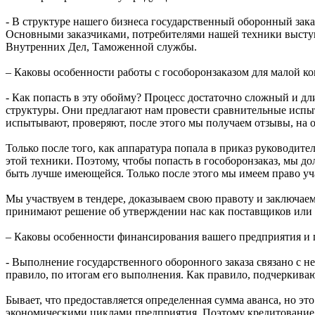
- В структуре нашего бизнеса государственный оборонный зака
Основными заказчиками, потребителями нашей техники высту
Внутренних Дел, Таможенной службы.
– Каковы особенности работы с гособоронзаказом для малой к
- Как попасть в эту обойму? Процесс достаточно сложный и дл
структуры. Они предлагают нам провести сравнительные испытан
испытывают, проверяют, после этого мы получаем отзывы, на 
Только после того, как аппаратура попала в приказ руководит
этой техники. Поэтому, чтобы попасть в гособоронзаказ, мы дол
быть лучше имеющейся. Только после этого мы имеем право уча
Мы участвуем в тендере, доказываем свою правоту и заключаем
принимают решение об утверждении нас как поставщиков или 
– Каковы особенности финансирования вашего предприятия и 
- Выполнение государственного оборонного заказа связано с н
правило, по итогам его выполнения. Как правило, подчеркиваю,
Бывает, что предоставляется определенная сумма аванса, но эт
экономическими циклами предприятия. Поэтому кредитование -