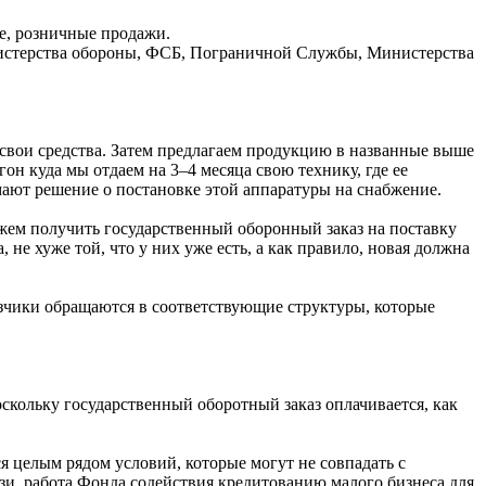
ые, розничные продажи.
нистерства обороны, ФСБ, Пограничной Службы, Министерства
 свои средства. Затем предлагаем продукцию в названные выше
он куда мы отдаем на 3–4 месяца свою технику, где ее
ают решение о постановке этой аппаратуры на снабжение.
ожем получить государственный оборонный заказ на поставку
 не хуже той, что у них уже есть, а как правило, новая должна
казчики обращаются в соответствующие структуры, которые
оскольку государственный оборотный заказ оплачивается, как
ся целым рядом условий, которые могут не совпадать с
зи, работа Фонда содействия кредитованию малого бизнеса для