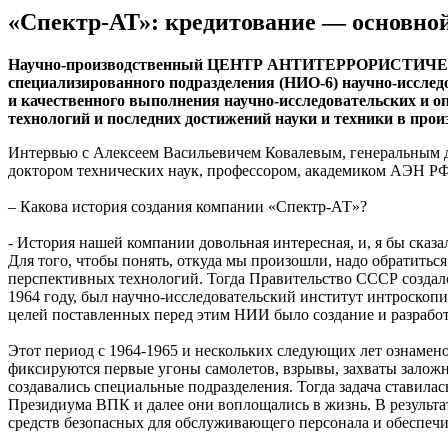
«Спектр-АТ»: кредитование — основной
Научно-производственный ЦЕНТР АНТИТЕРРОРИСТИЧЕС
специализированного подразделения (НИО-6) научно-иссле
и качественного выполнения научно-исследовательских и 
технологий и последних достижений науки и техники в про
Интервью с Алексеем Васильевичем Ковалевым, генеральным
доктором технических наук, профессором, академиком АЭН Р
– Какова история создания компании «Спектр-АТ»?
- История нашей компании довольная интересная, и, я бы сказал
Для того, чтобы понять, откуда мы произошли, надо обратитьс
перспективных технологий. Тогда Правительство СССР создало
1964 году, был научно-исследовательский институт интрос
целей поставленных перед этим НИИ было создание и разработ
Этот период с 1964-1965 и нескольких следующих лет ознамено
фиксируются первые угоны самолетов, взрывы, захваты залож
создавались специальные подразделения. Тогда задача ставил
Президиума ВПК и далее они воплощались в жизнь. В результат
средств безопасных для обслуживающего персонала и обеспеч