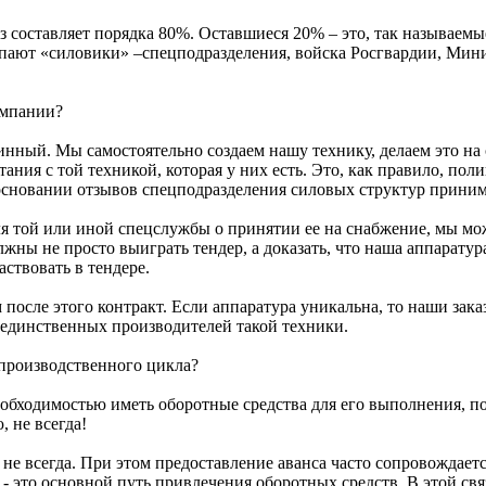
з составляет порядка 80%. Оставшиеся 20% – это, так называем
пают «силовики» –спецподразделения, войска Росгвардии, Ми
омпании?
инный. Мы самостоятельно создаем нашу технику, делаем это на
ия с той техникой, которая у них есть. Это, как правило, полиг
основании отзывов спецподразделения силовых структур приним
еля той или иной спецслужбы о принятии ее на снабжение, мы м
жны не просто выиграть тендер, а доказать, что наша аппаратура,
ствовать в тендере.
 после этого контракт. Если аппаратура уникальна, то наши за
единственных производителей такой техники.
производственного цикла?
еобходимостью иметь оборотные средства для его выполнения, п
 не всегда!
о не всегда. При этом предоставление аванса часто сопровождает
 это основной путь привлечения оборотных средств. В этой свя