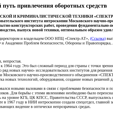
 путь привлечения оборотных средств
КОЙ И КРИМИНАЛИСТИЧЕСКОЙ ТЕХНИКИ «СПЕКТР-АТ» соз
довательского института интроскопии Московского научно-п
опытно-конструкторских работ, проведения фундаментально-
изводство, выпуск новой техники, оптимальным образом удо
 директором и владельцем ООО НПЦ «Спектр-АТ»,
(Ссылка)
вып
Ф и Академии Проблем безопасности, Обороны и Правопорядка,
, непростая.
я к 1964 году. Это был сложный период для страны с точки зре
 ряд новых научно- исследовательских институтов для решения 
копии Московского научно-производственного объединения «
ка новых технологий, оборудования, создание новых решений д
вался новыми вызовами в связи с проблемами безопасности и по
ников. Для борьбы с этими явлениями необходимо было переосн
ась на уровне КГБ, ЦК КПСС, Правительства СССР, выпускались
е в 1967 году в НИИ интроскопии создали спецотдел, главной з
ивающих видение в оптически непрозрачных средах.