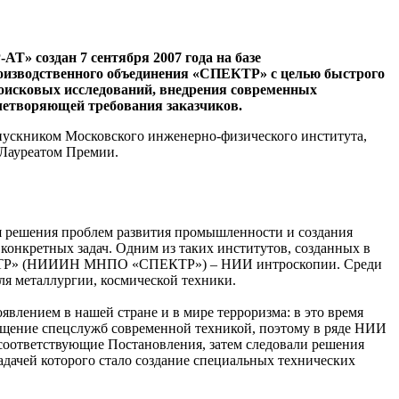
дан 7 сентября 2007 года на базе
роизводственного объединения «СПЕКТР» с целью быстрого
поисковых исследований, внедрения современных
влетворяющей требования заказчиков.
ускником Московского инженерно-физического института,
 Лауреатом Премии.
ния решения проблем развития промышленности и создания
конкретных задач. Одним из таких институтов, созданных в
СПЕКТР» (НИИИН МНПО «СПЕКТР») – НИИ интроскопии. Среди
ля металлургии, космической техники.
явлением в нашей стране и в мире терроризма: в это время
ащение спецслужб современной техникой, поэтому в ряде НИИ
 соответствующие Постановления, затем следовали решения
адачей которого стало создание специальных технических