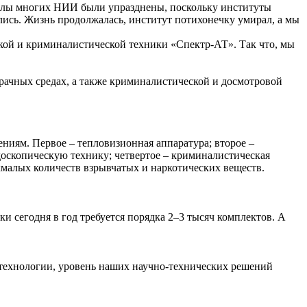
тделы многих НИИ были упразднены, поскольку институты
лись. Жизнь продолжалась, институт потихонечку умирал, а мы
ской и криминалистической техники «Спектр-АТ». Так что, мы
озрачных средах, а также криминалистической и досмотровой
иям. Первое – тепловизионная аппаратура; второе –
доскопическую технику; четвертое – криминалистическая
рхмалых количеств взрывчатых и наркотических веществ.
и сегодня в год требуется порядка 2–3 тысяч комплектов. А
 технологии, уровень наших научно-технических решений