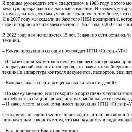
Я пришел руководить этим спецотделом в 1983 году, с этого 
зачастую превращались в частные компании. Но задачи, которы
хотели делать то, что мы умели делать хорошо, тем более, что 
И в 2007 году мы создали на базе того НИИ предприятие, кот
свою историю отсчитываем именно с 1967 года, а 2007 год счи
В 2022 году нам исполняется 15 лет. Задачи по сути остались 
техники.
– Какую продукцию сегодня производит НПЦ «Спектр-АТ»?
- На базе основных методов ненарушающего контроля мы произ
аппаратура наблюдения и контроля, включая антиснайперские с
техника и аппаратура контроля документов, паспортов, виз; п
– Какова ваша экспертная оценка рынка таких изделий?
- По моему мнению, если говорить о портативных тепловизионн
потребность в стационарных системах, мобильные системах, гд
– И какое место на рынке занимает продукция НПЦ «Спектр-А
Сегодня мы не единственные производители тепловизионной т
позволяет нам говорить о том, что мы находимся в лидирующе
– Кто приобретает Вашу продукцию?