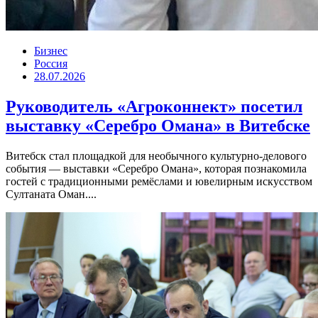
Бизнес
Россия
28.07.2026
Руководитель «Агроконнект» посетил
выставку «Серебро Омана» в Витебске
Витебск стал площадкой для необычного культурно-делового
события — выставки «Серебро Омана», которая познакомила
гостей с традиционными ремёслами и ювелирным искусством
Султаната Оман....