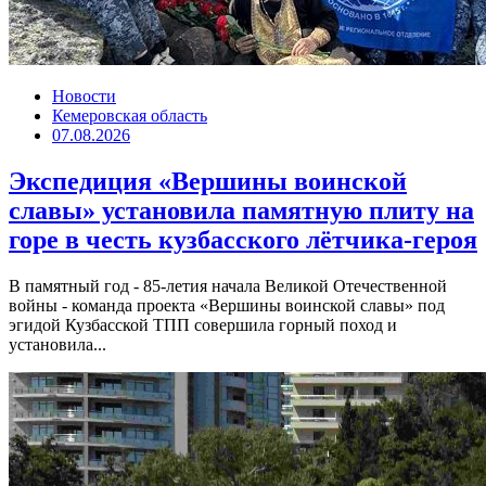
Новости
Кемеровская область
07.08.2026
Экспедиция «Вершины воинской
славы» установила памятную плиту на
горе в честь кузбасского лётчика-героя
В памятный год - 85-летия начала Великой Отечественной
войны - команда проекта «Вершины воинской славы» под
эгидой Кузбасской ТПП совершила горный поход и
установила...