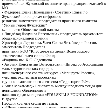
приемной г.о. Жуковский по защите прав предпринимателей в
МО
• Федорова Елена Николаевна - Советник Главы г.о.
Жуковский по вопросам цифрового
развития, заместитель председателя проектного комитета
"Умный город Жуковский"
к.э.н., член Общественной палаты
• Линдблад Людмила Евгеньевна - председатель оргкомитета
общенациональной премии
Христофора Леденцова, Член Союза Дизайнеров России,
заместитель Председателя
правления РОО "Клуб деловых людей Вологодского
землячества", член совета Фонда
«Родник» им. Х.С. Леденцова.
• Анучин Константин Вячеславович - Директор Ассоциации
малых туристических городов,
член экспертного совета конкурса «Маршруты России»,
участник экспертизы проектных
групп консалтингового агентства «Территории.РФ».
• Акил Мохаммад - Основатель Международного фонда для
повышения образования и
навыков среди молодежи «EDU-SKILLS FOUNDATION»
И другие
Прошли круглые столы по темам:
• «Школа современного предпринимателя, поддержка