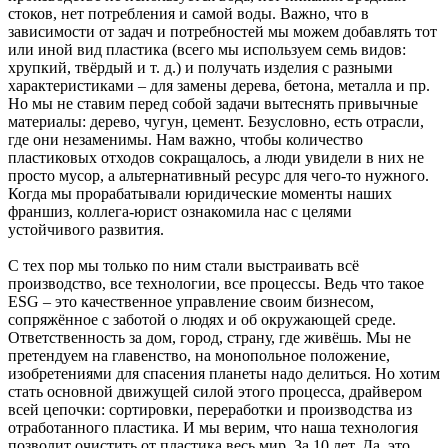
стоков, нет потребления и самой воды. Важно, что в
зависимости от задач и потребностей мы можем добавлять тот
или иной вид пластика (всего мы используем семь видов:
хрупкий, твёрдый и т. д.) и получать изделия с разными
характеристиками – для замены дерева, бетона, металла и пр.
Но мы не ставим перед собой задачи вытеснять привычные
материалы: дерево, чугун, цемент. Безусловно, есть отрасли,
где они незаменимы. Нам важно, чтобы количество
пластиковых отходов сокращалось, а люди увидели в них не
просто мусор, а альтернативный ресурс для чего-то нужного.
Когда мы прорабатывали юридические моменты наших
франшиз, коллега-юрист ознакомила нас с целями
устойчивого развития.
С тех пор мы только по ним стали выстраивать всё
производство, все технологии, все процессы. Ведь что такое
ESG – это качественное управление своим бизнесом,
сопряжённое с заботой о людях и об окружающей среде.
Ответственность за дом, город, страну, где живёшь. Мы не
претендуем на главенство, на монопольное положение,
изобретениями для спасения планеты надо делиться. Но хотим
стать основной движущей силой этого процесса, драйвером
всей цепочки: сортировки, переработки и производства из
отработанного пластика. И мы верим, что наша технология
позволит очистить от пластика весь мир. За 10 лет. Да, это