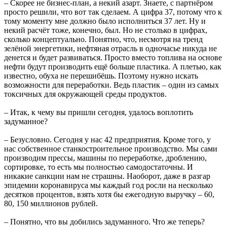
– Скорее не бизнес-план, а некий азарт. Знаете, с партнёром
просто решили, что вот так сделаем. А цифра 37, потому что к
тому моменту мне должно было исполниться 37 лет. Ну и
некий расчёт тоже, конечно, был. Но не столько в цифрах,
сколько концептуально. Понятно, что, несмотря на тренд
зелёной энергетики, нефтяная отрасль в одночасье никуда не
денется и будет развиваться. Просто вместо топлива на основе
нефти будут производить ещё больше пластика. А плетью, как
известно, обуха не перешибёшь. Поэтому нужно искать
возможности для переработки. Ведь пластик – один из самых
токсичных для окружающей среды продуктов.
– Итак, к чему вы пришли сегодня, удалось воплотить
задуманное?
– Безусловно. Сегодня у нас 42 предприятия. Кроме того, у
нас собственное станкостроительное производство. Мы сами
производим прессы, машины по переработке, дроблению,
сортировке, то есть мы полностью самодостаточны. И
никакие санкции нам не страшны. Наоборот, даже в разгар
эпидемии коронавируса мы каждый год росли на несколько
десятков процентов, взять хотя бы ежегодную выручку – 60,
80, 150 миллионов рублей.
– Понятно, что вы добились задуманного. Что же теперь?