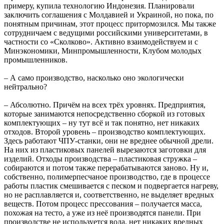
примеру, купила технологию Индонезия. Планировали
заключить соглашения с Молдавией и Украиной, но пока, по
понятным причинам, этот процесс притормозился. Мы также
сотрудничаем с ведущими российскими университетами, в
частности со «Сколково». Активно взаимодействуем и с
Минэкономики, Минпромышленности, Клубом молодых
промышленников.
– А само производство, насколько оно экологически
нейтрально?
– Абсолютно. Причём на всех трёх уровнях. Предприятия,
которые занимаются непосредственно сборкой из готовых
комплектующих – ну тут всё и так понятно, нет никаких
отходов. Второй уровень – производство комплектующих.
Здесь работают ЧПУ-станки, они не вреднее обычной дрели.
На них из пластиковых панелей вырезаются заготовки для
изделий. Отходы производства – пластиковая стружка –
собираются и потом также перерабатываются заново. Ну и,
собственно, полимерпесчаное производство, где в процессе
работы пластик смешивается с песком и подвергается нагреву,
но не расплавляется и, соответственно, не выделяет вредных
веществ. Потом процесс прессования – получается масса,
похожая на тесто, а уже из неё производятся панели. При
производстве не используется вода, нет никаких вредных