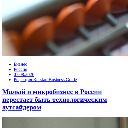
Бизнес
Россия
07.08.2026
Редакция Russian Business Guide
Малый и микробизнес в России
перестает быть технологическим
аутсайдером