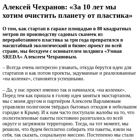
Алексей Чехранов: «За 10 лет мы
хотим очистить планету от пластика»
О том, как стартап в гараже площадью в 80 квадратных
метров по производству садовых скамеек из
переработанного пластика за три года превратился в
масштабный экологический и бизнес-проект по всей
стране, мы беседуем с основателем холдинга «Умная
SREDA» Алексеем Чехрановым.
– Всегда очень интересно узнавать, откуда берутся идеи для
стартапов и как потом проекты, задуманные и реализованные
«на коленке», становятся успешными.
– Да, у нас проект именно так и начинался, «на коленке».
Перед тем как пришла в голову идея заняться экостартапом,
мы с моим другом и партнёром Алексеем Варламовым
управляли полигоном твёрдых бытовых отходов в небольшом
городке в Крыму. И к нам часто поступали жалобы на то, что
полиэтиленовые пакеты постоянно разлетались по всей
округе и загрязняли территорию. Тогда, на тот момент, мы
решили, что будем бесплатно собирать эти пакеты, взяли на
себя, так сказать, социальную миссию. Постепенно мы стали