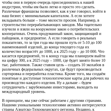
чтобы они в первую очередь присоединялись к нашей
индустрии, чтобы им было легко и просто это сделать.
Различные франшизы позволяют, как я уже говорил, войти в
наш бизнес с минимальным капиталом. А если хотите
вкладывать больше – тоже милости просим. Например, в
строительство перерабатывающих заводов. Мы тщательно
изучили и взяли на вооружение закон о потребительских
кооперативах. Очень продуманный закон, защищающий и
пайщиков, и предприятие. А если говорить о реальных
показателях, то за три года мы прошли путь от 5-10 до 100
наименований изделий, до конца текущего года их
количество возрастёт до 1000, а к 2025 году – до 10 000. Что
касается предприятий, то к концу года мы планируем выйти
на цифру 300, а к 2025 году – 1000, где будет занято более 10
тыс. работников. Также ставим цель – создать 10 экохабов в
различных федеральных округах, где будут производиться
сортировка и переработка пластика. Кроме того, мы создаём
понятные и доступные технологические карты для рабочих на
производство каждого изделия. Ну а дальше – будем
сотрудничать с зарубежными инвесторами, выходить на
международный уровень.
В принципе, мы уже сейчас работаем с другими странами.
Нашими уникальными технологиями активно интересуются
страны Азиатско-Тихоокеанского региона. Недавно, к