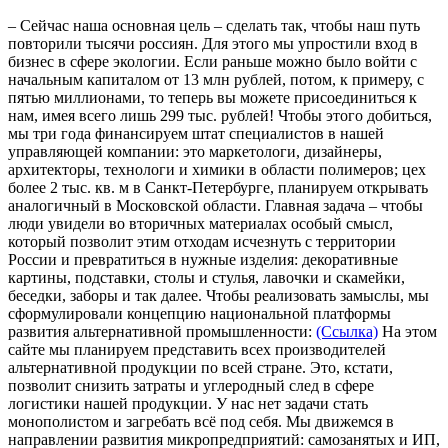
– Сейчас наша основная цель – сделать так, чтобы наш путь
повторили тысячи россиян. Для этого мы упростили вход в
бизнес в сфере экологии. Если раньше можно было войти с
начальным капиталом от 13 млн рублей, потом, к примеру, с
пятью миллионами, то теперь вы можете присоединиться к
нам, имея всего лишь 299 тыс. рублей! Чтобы этого добиться,
мы три года финансируем штат специалистов в нашей
управляющей компании: это маркетологи, дизайнеры,
архитекторы, технологи и химики в области полимеров; цех
более 2 тыс. кв. м в Санкт-Петербурге, планируем открывать
аналогичный в Московской области. Главная задача – чтобы
люди увидели во вторичных материалах особый смысл,
который позволит этим отходам исчезнуть с территории
России и превратиться в нужные изделия: декоративные
картины, подставки, столы и стулья, лавочки и скамейки,
беседки, заборы и так далее. Чтобы реализовать замыслы, мы
сформулировали концепцию национальной платформы
развития альтернативной промышленности:
(Ссылка)
На этом
сайте мы планируем представить всех производителей
альтернативной продукции по всей стране. Это, кстати,
позволит снизить затраты и углеродный след в сфере
логистики нашей продукции. У нас нет задачи стать
монополистом и загребать всё под себя. Мы движемся в
направлении развития микропредприятий: самозанятых и ИП,