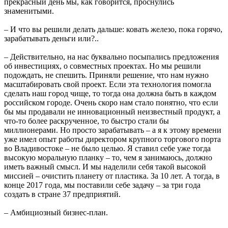
прекрасный день мы, как говорится, проснулись
знаменитыми.
– И что вы решили делать дальше: ковать железо, пока горячо,
зарабатывать деньги или?..
– Действительно, на нас буквально посыпались предложения
об инвестициях, о совместных проектах. Но мы решили
подождать, не спешить. Приняли решение, что нам нужно
масштабировать свой проект. Если эта технология помогла
сделать наш город чище, то тогда она должна быть в каждом
российском городе. Очень скоро нам стало понятно, что если
бы мы продавали не инновационный неизвестный продукт, а
что-то более раскрученное, то быстро стали бы
миллионерами. Но просто зарабатывать – а я к этому времени
уже имел опыт работы директором крупного торгового порта
во Владивостоке – не было целью. Я ставил себе уже тогда
высокую моральную планку – то, чем я занимаюсь, должно
иметь важный смысл. И мы наделили себя такой высокой
миссией – очистить планету от пластика. За 10 лет. А тогда, в
конце 2017 года, мы поставили себе задачу – за три года
создать в стране 37 предприятий.
– Амбициозный бизнес-план.