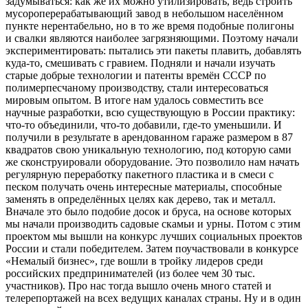
задумываться: как же их можно утилизировать, ведь строить
мусороперерабатывающий завод в небольшом населённом
пункте нерентабельно, но в то же время подобные полигоны
и свалки являются наиболее загрязняющими. Поэтому начали
экспериментировать: пытались эти пакеты плавить, добавлять
куда-то, смешивать с гравием. Подняли и начали изучать
старые добрые технологии и патенты времён СССР по
полимерпесчаному производству, стали интересоваться
мировым опытом. В итоге нам удалось совместить все
научные разработки, всю существующую в России практику:
что-то объединили, что-то добавили, где-то уменьшили. И
получили в результате в арендованном гараже размером в 87
квадратов свою уникальную технологию, под которую сами
же сконструировали оборудование. Это позволило нам начать
регулярную переработку пакетного пластика и в смеси с
песком получать очень интересные материалы, способные
заменять в определённых целях как дерево, так и металл.
Вначале это было подобие досок и бруса, на основе которых
мы начали производить садовые скамьи и урны. Потом с этим
проектом мы вышли на конкурс лучших социальных проектов
России и стали победителем. Затем поучаствовали в конкурсе
«Немалый бизнес», где вошли в тройку лидеров среди
российских предпринимателей (из более чем 30 тыс.
участников). Про нас тогда вышло очень много статей и
телерепортажей на всех ведущих каналах страны. Ну и в один