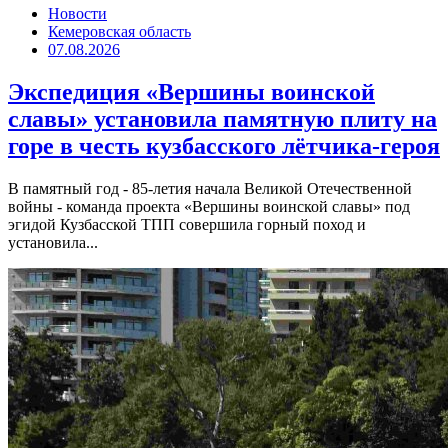
Новости
Кемеровская область
07.08.2026
Экспедиция «Вершины воинской
славы» установила памятную плиту на
горе в честь кузбасского лётчика-героя
В памятный год - 85-летия начала Великой Отечественной
войны - команда проекта «Вершины воинской славы» под
эгидой Кузбасской ТПП совершила горный поход и
установила...