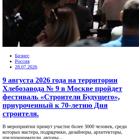
Бизнес
Россия
28.07.2026
9 августа 2026 года на территории
Хлебозавода № 9 в Москве пройдет
фестиваль «Строители Будущего»,
приуроченный к 70-летию Дня
строителя.
В мероприятии примут участие более 3000 человек, среди
которых мастера, подрядчики, дизайнеры, архитекторы,
предприниматели, авторы...