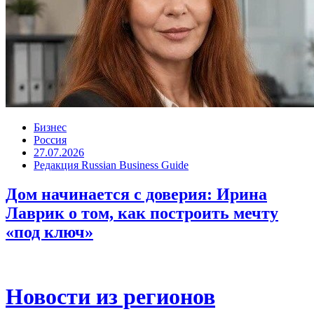
Бизнес
Россия
27.07.2026
Редакция Russian Business Guide
Дом начинается с доверия: Ирина
Лаврик о том, как построить мечту
«под ключ»
Новости из регионов