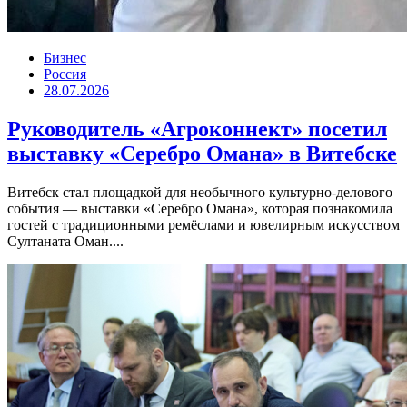
Бизнес
Россия
28.07.2026
Руководитель «Агроконнект» посетил
выставку «Серебро Омана» в Витебске
Витебск стал площадкой для необычного культурно-делового
события — выставки «Серебро Омана», которая познакомила
гостей с традиционными ремёслами и ювелирным искусством
Султаната Оман....