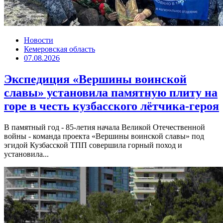
Новости
Кемеровская область
07.08.2026
Экспедиция «Вершины воинской
славы» установила памятную плиту на
горе в честь кузбасского лётчика-героя
В памятный год - 85-летия начала Великой Отечественной
войны - команда проекта «Вершины воинской славы» под
эгидой Кузбасской ТПП совершила горный поход и
установила...