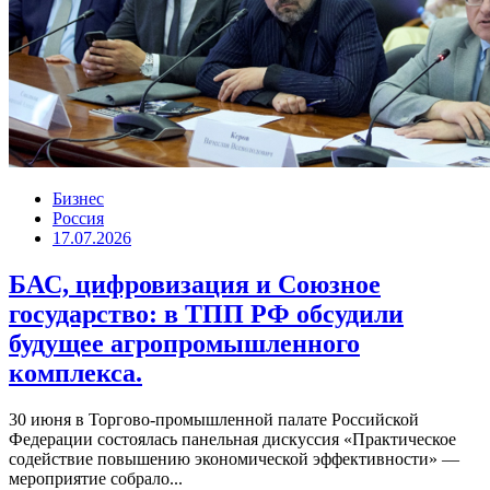
Бизнес
Россия
17.07.2026
БАС, цифровизация и Союзное
государство: в ТПП РФ обсудили
будущее агропромышленного
комплекса.
30 июня в Торгово-промышленной палате Российской
Федерации состоялась панельная дискуссия «Практическое
содействие повышению экономической эффективности» —
мероприятие собрало...