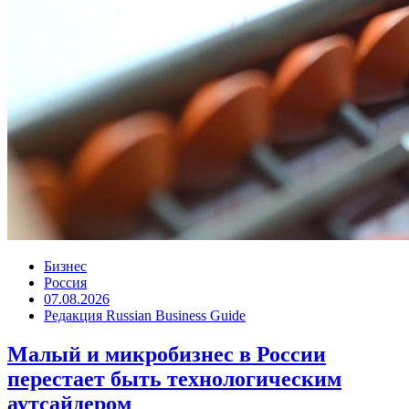
Бизнес
Россия
07.08.2026
Редакция Russian Business Guide
Малый и микробизнес в России
перестает быть технологическим
аутсайдером