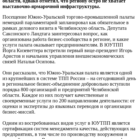
области, однако отметил, что региону остро не хватает
выставочно-ярмарочной инфраструктуры.
Посещение Южно-Уральской торгово-промышленной палаты
немецкий парламентарий запланировал как обязательное в
рамках делового визита в Челябинскую область. Депутата
Саксонского Ландтага заинтересовал вопрос, как
организована работа бизнес-сообщества в регионе, и какие
услуги палата оказывает предпринимателям. В ЮУТПП
Йорга Кизеветтера встретили первый вице-президент Игорь
Аристов и начальник управления внешнеэкономических
связей Наталья Осипова.
Они рассказали, что Южно-Уральская палата является одной
из крупнейших в системе ТПП России – на сегодняшний день
в региональное бизнес-объединение добровольно вступили
порядка 800 организаций и предприятий Челябинской
области. Каждое из них получает качественные и
своевременные услуги по 200 направлениям деятельности: от
оценки и экспертизы до языковых переводов и организации
бизнес-миссий.
Одним из востребованных видов услуг в ЮУТПП является
сертификация систем менеджмента качества, действующих на
предприятиях, в том числе по производству вооружения и