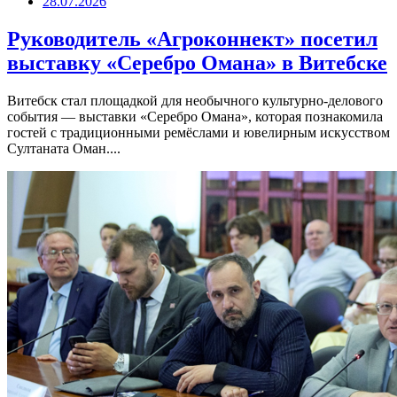
28.07.2026
Руководитель «Агроконнект» посетил
выставку «Серебро Омана» в Витебске
Витебск стал площадкой для необычного культурно-делового
события — выставки «Серебро Омана», которая познакомила
гостей с традиционными ремёслами и ювелирным искусством
Султаната Оман....