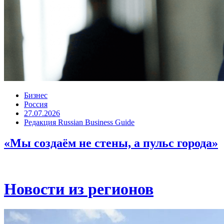
Бизнес
Россия
27.07.2026
Редакция Russian Business Guide
«Мы создаём не стены, а пульс города»
Новости из регионов