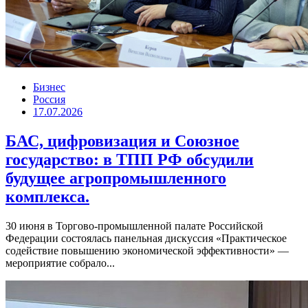
Бизнес
Россия
17.07.2026
БАС, цифровизация и Союзное
государство: в ТПП РФ обсудили
будущее агропромышленного
комплекса.
30 июня в Торгово-промышленной палате Российской
Федерации состоялась панельная дискуссия «Практическое
содействие повышению экономической эффективности» —
мероприятие собрало...