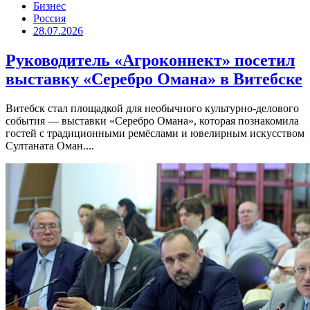
Бизнес
Россия
28.07.2026
Руководитель «Агроконнект» посетил
выставку «Серебро Омана» в Витебске
Витебск стал площадкой для необычного культурно-делового
события — выставки «Серебро Омана», которая познакомила
гостей с традиционными ремёслами и ювелирным искусством
Султаната Оман....