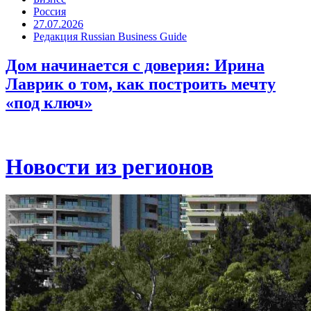
Россия
27.07.2026
Редакция Russian Business Guide
Дом начинается с доверия: Ирина
Лаврик о том, как построить мечту
«под ключ»
Новости из регионов