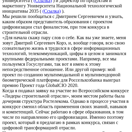
университета (
(Ссылка)
) и Директор по продуктам и
маркетингу Университета Национальной технологической
инициативы 2035 (
(Ссылка)
).
Мы решили пообщаться с Дмитрием Сергеевичем и узнать,
каким образом представитель образования с проектом
цифровизации стал финалистом, при том конкурса в
строительной отрасли.
«Для начала скажу пару слов о себе. Как вы уже знаете, меня
зовут Дмитрий Сергеевич Корэ, и, вообще говоря, всю свою
сознательную жизнь я трудился в сфере информационных
технологий, телекоммуникаций, цифры в целом и занимался
крупными федеральными проектами. Например, все мы
пользуемся Госуслугами, так вот я имею к этому
непосредственное отношение. Или другой пример: мой
проект по созданию мультимодальной и мультивендорной
биометрической платформы для Россельхозбанка выиграл
премию Проект года GlobalCIO 2020.
Когда я подавал заявку на участие во Всероссийском конкурсе
«Лидеры строительной отрасли», моим местом работы была
дочерняя структура Ростелекома. Однако в процессе участия в
конкурсе сменил область применения своих знаний, навыков
и компетенций. Сейчас работаю в сфере образования, в том
числе по направлению его цифровизации. Именно поэтому
проект, который я предлагаю в рамках конкурса, связан с
цифровой трансформацией отрасли.