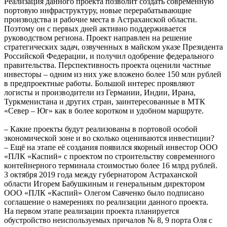
Реализация данного проекта позволит создать современную
портовую инфраструктуру, новые перерабатывающие
производства и рабочие места в Астраханской области.
Поэтому он с первых дней активно поддерживается
руководством региона. Проект направлен на решение
стратегических задач, озвученных в майском указе Президента
Российской Федерации, и получил одобрение федерального
правительства. Перспективность проекта оценили частные
инвесторы – одним из них уже вложено более 150 млн рублей
в предпроектные работы. Большой интерес проявляют
логисты и производители из Германии, Индии, Ирана,
Туркменистана и других стран, заинтересованные в МТК
«Север – Юг» как в более коротком и удобном маршруте.
– Какие проекты будут реализованы в портовой особой
экономической зоне и во сколько оцениваются инвестиции?
– Ещё на этапе её создания появился якорный инвестор ООО
«ПЛК «Каспий» с проектом по строительству современного
контейнерного терминала стоимостью более 16 млрд рублей.
3 октября 2019 года между губернатором Астраханской
области Игорем Бабушкиным и генеральным директором
ООО «ПЛК «Каспий» Олегом Савченко было подписано
соглашение о намерениях по реализации данного проекта.
На первом этапе реализации проекта планируется
обустройство неиспользуемых причалов № 8, 9 порта Оля с