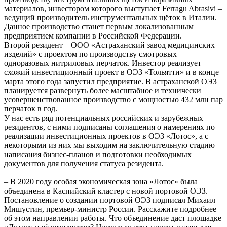
материалов, инвестором которого выступает Ferragu Abrasivi –
ведущий производитель инструментальных щёток в Италии.
Данное производство станет первым локализованным
предприятием компании в Российской Федерации.
Второй резидент – ООО «Астраханский завод медицинских
изделий» с проектом по производству смотровых
одноразовых нитриловых перчаток. Инвестор реализует
схожий инвестиционный проект в ОЭЗ «Тольятти» и в конце
марта этого года запустил предприятие. В астраханской ОЭЗ
планируется развернуть более масштабное и технически
усовершенствованное производство с мощностью 432 млн пар
перчаток в год.
У нас есть ряд потенциальных российских и зарубежных
резидентов, с ними подписаны соглашения о намерениях по
реализации инвестиционных проектов в ОЭЗ «Лотос», а с
некоторыми из них мы выходим на заключительную стадию
написания бизнес-планов и подготовки необходимых
документов для получения статуса резидента.
– В 2020 году особая экономическая зона «Лотос» была
объединена в Каспийский кластер с новой портовой ОЭЗ.
Постановление о создании портовой ОЭЗ подписал Михаил
Мишустин, премьер-министр России. Расскажите подробнее
об этом направлении работы. Что объединение даст площадке