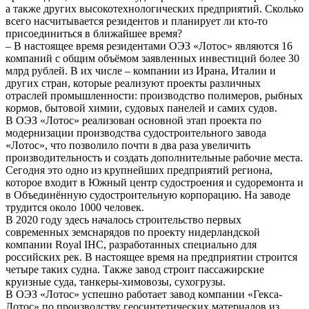
а также других высокотехнологических предприятий. Сколько
всего насчитывается резидентов и планирует ли кто-то
присоединиться в ближайшее время?
– В настоящее время резидентами ОЭЗ «Лотос» являются 16
компаний с общим объёмом заявленных инвестиций более 30
млрд рублей. В их числе – компании из Ирана, Италии и
других стран, которые реализуют проекты различных
отраслей промышленности: производство полимеров, рыбных
кормов, бытовой химии, судовых панелей и самих судов.
В ОЭЗ «Лотос» реализован основной этап проекта по
модернизации производства судостроительного завода
«Лотос», что позволило почти в два раза увеличить
производительность и создать дополнительные рабочие места.
Сегодня это одно из крупнейших предприятий региона,
которое входит в Южный центр судостроения и судоремонта и
в Объединённую судостроительную корпорацию. На заводе
трудится около 1000 человек.
В 2020 году здесь началось строительство первых
современных земснарядов по проекту нидерландской
компании Royal IHC, разработанных специально для
российских рек. В настоящее время на предприятии строится
четыре таких судна. Также завод строит пассажирские
круизные суда, танкеры-химовозы, сухогрузы.
В ОЭЗ «Лотос» успешно работает завод компании «Гекса-
Лотос» по производству геосинтетических материалов из