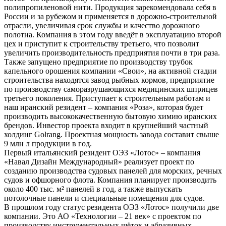
полипропиленовой нити. Продукция зарекомендовала себя в
России и за рубежом и применяется в дорожно-строительной
отрасли, увеличивая срок службы и качество дорожного
полотна. Компания в этом году введёт в эксплуатацию второй
цех и приступит к строительству третьего, что позволит
увеличить производительность предприятия почти в три раза.
Также запущено предприятие по производству трубок
капельного орошения компании «Свои», на активной стадии
строительства находятся завод рыбных кормов, предприятие
по производству саморазрушающихся медицинских шприцев
третьего поколения. Приступает к строительным работам и
наш иранский резидент – компания «Роза», которая будет
производить высококачественную бытовую химию иранских
брендов. Инвестор проекта входит в крупнейший частный
холдинг Golrang. Проектная мощность завода составит свыше
9 млн л продукции в год.
Первый итальянский резидент ОЭЗ «Лотос» – компания
«Навал Дизайн Международный» реализует проект по
созданию производства судовых панелей для морских, речных
судов и офшорного флота. Компания планирует производить
около 400 тыс. м² панелей в год, а также выпускать
потолочные панели и специальные помещения для судов.
В прошлом году статус резидента ОЭЗ «Лотос» получили две
компании. Это АО «Технологии – 21 век» с проектом по
производству инструментальных щёток и абразивных