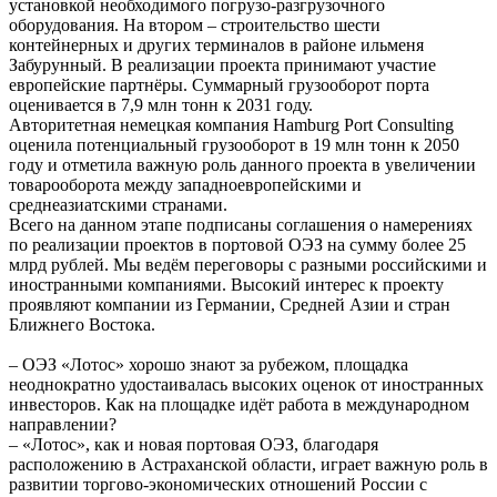
установкой необходимого погрузо-разгрузочного
оборудования. На втором – строительство шести
контейнерных и других терминалов в районе ильменя
Забурунный. В реализации проекта принимают участие
европейские партнёры. Суммарный грузооборот порта
оценивается в 7,9 млн тонн к 2031 году.
Авторитетная немецкая компания Hamburg Port Consulting
оценила потенциальный грузооборот в 19 млн тонн к 2050
году и отметила важную роль данного проекта в увеличении
товарооборота между западноевропейскими и
среднеазиатскими странами.
Всего на данном этапе подписаны соглашения о намерениях
по реализации проектов в портовой ОЭЗ на сумму более 25
млрд рублей. Мы ведём переговоры с разными российскими и
иностранными компаниями. Высокий интерес к проекту
проявляют компании из Германии, Средней Азии и стран
Ближнего Востока.
– ОЭЗ «Лотос» хорошо знают за рубежом, площадка
неоднократно удостаивалась высоких оценок от иностранных
инвесторов. Как на площадке идёт работа в международном
направлении?
– «Лотос», как и новая портовая ОЭЗ, благодаря
расположению в Астраханской области, играет важную роль в
развитии торгово-экономических отношений России с