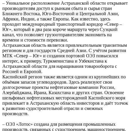
– Уникальное расположение Астраханской области открывает
производителям доступ к рынкам сбыта и сырья стран
Ближнего Востока, Юго-Восточной и Центральной Азии,
Африки, Индии, а также Европы. Как известно, здесь
проходит международный транспортный коридор «Север –
Юг», который в два раза короче маршрута через Суэцкий
канал, что позволяет грузоотправителям экономить на
времени и стоимости перевозки.
Астраханская область является привлекательным транзитным
регионом и для государств Средней Азии. С учётом развития
МТК «Север – Юг» и создания портовой ОЭЗ повысился
интерес, к примеру, Туркменистана и Узбекистана к
Астраханской области для наращивания товарооборота с
Россией и Европой.
Каспийский регион также является одним из крупнейших по
объёмам запасов углеводородов. Здесь реализуют свои
долгосрочные проекты нефтегазовые компании России,
Азербайджана, Ирана, Казахстана и других стран. Освоение
шельфовых нефтегазовых месторождений Каспийского моря
привлекает в Астраханскую область инвесторов и даёт толчок
к развитию судостроительной отрасли и смежных
производств.
– ОЭЗ «Лотос» создана для размещения промышленных
производств, связанных с судостроением, машиностроением,