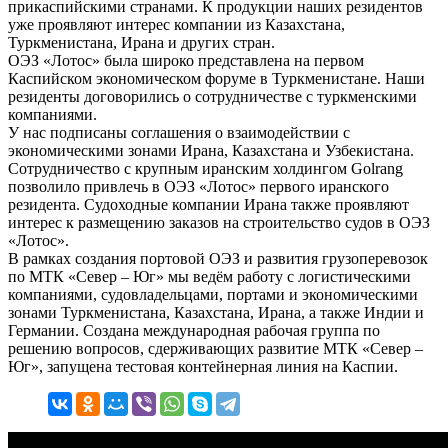
прикаспийскими странами. К продукции наших резидентов
уже проявляют интерес компании из Казахстана,
Туркменистана, Ирана и других стран.
ОЭЗ «Лотос» была широко представлена на первом
Каспийском экономическом форуме в Туркменистане. Наши
резиденты договорились о сотрудничестве с туркменскими
компаниями.
У нас подписаны соглашения о взаимодействии с
экономическими зонами Ирана, Казахстана и Узбекистана.
Сотрудничество с крупным иранским холдингом Golrang
позволило привлечь в ОЭЗ «Лотос» первого иранского
резидента. Судоходные компании Ирана также проявляют
интерес к размещению заказов на строительство судов в ОЭЗ
«Лотос».
В рамках создания портовой ОЭЗ и развития грузоперевозок
по МТК «Север – Юг» мы ведём работу с логистическими
компаниями, судовладельцами, портами и экономическими
зонами Туркменистана, Казахстана, Ирана, а также Индии и
Германии. Создана международная рабочая группа по
решению вопросов, сдерживающих развитие МТК «Север –
Юг», запущена тестовая контейнерная линия на Каспии.