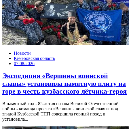
Новости
Кемеровская область
07.08.2026
Экспедиция «Вершины воинской
славы» установила памятную плиту на
горе в честь кузбасского лётчика-героя
В памятный год - 85-летия начала Великой Отечественной
войны - команда проекта «Вершины воинской славы» под
эгидой Кузбасской ТПП совершила горный поход и
установила...