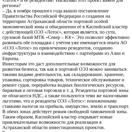
«Лотос» и её резидентам? Насколько этот проект важен для
региона?
– Да, в ноябре прошлого года вышло постановление
Правительства Российской Федерации о создании на
территории Астраханской области портовой особой
экономической зоны и объединении её в Каспийский кластер
с действующей ОЭЗ «Лотос», которая является, по сути,
грузовой базой МТК «Север – Юг». Это позволит эффективно
развивать обе площадки с учётом уже имеющегося опыта АО
«ОЭЗ «Лотос» по привлечению резидентов, созданию
инфраструктуры и взаимодействию с партнёрами из Азии и
Европы.
Инвесторам это даст дополнительные возможности для
развития бизнеса, так как в портовой ОЭЗ можно заниматься
такими видами деятельности, как складирование, хранение,
упаковка, сортировка товаров, техническое обслуживание и
ремонт судов, переработка водных биологических ресурсов,
биржевая и оптовая торговля и т. д. Резиденты портовой зоны
не облагаются НДС, а также пользуются теми же налоговыми
льготами, что и резиденты ОЭЗ «Лотос»: пониженными
ставками налогов на прибыль, имущество, землю и транспорт.
В обеих зонах действует режим свободной таможенной зоны.
Таким образом, Каспийский кластер открывает новые
привлекательные возможности для реализации в
Астраханской области инвестиционных проектов.