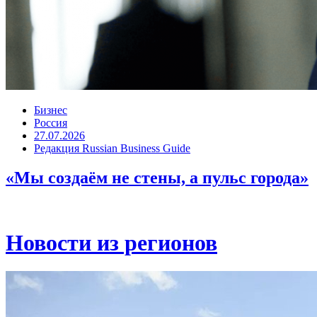
Бизнес
Россия
27.07.2026
Редакция Russian Business Guide
«Мы создаём не стены, а пульс города»
Новости из регионов