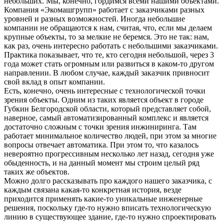
небольших. Мы, конечно, гордимся всеми нашими объектами.
Компания «Экомашгрупп» работает с заказчиками разных
уровней и разных возможностей. Иногда небольшие
компании не обращаются к нам, считая, что, если мы делаем
крупные объекты, то за мелкие не беремся. Это не так: нам,
как раз, очень интересно работать с небольшими заказчиками.
Практика показывает, что те, кто сегодня небольшой, через 3
года может стать огромным или развиться в каком-то другом
направлении. В любом случае, каждый заказчик привносит
свой вклад в опыт компании.
Есть, конечно, очень интересные с технологической точки
зрения объекты. Одним из таких является объект в городе
Губкин Белгородской области, который представляет собой,
наверное, самый автоматизированный комплекс и является
достаточно сложным с точки зрения инжиниринга. Там
работает минимальное количество людей, при этом за многие
вопросы отвечает автоматика. При этом то, что казалось
невероятно прогрессивным несколько лет назад, сегодня уже
обыденность, и на данный момент мы строим целый ряд
таких же объектов.
Можно долго рассказывать про каждого нашего заказчика, с
каждым связана какая-то конкретная история, везде
приходится применять какие-то уникальные инженерные
решения, поскольку где-то нужно вписать технологическую
линию в существующее здание, где-то нужно спроектировать