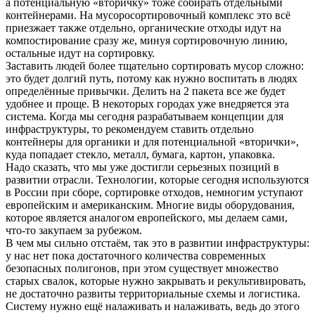
а потенциальную «вторичку» тоже собирать отдельными
контейнерами. На мусоросортировочный комплекс это всё
приезжает также отдельно, органические отходы идут на
компостирование сразу же, минуя сортировочную линию,
остальные идут на сортировку.
Заставить людей более тщательно сортировать мусор сложно:
это будет долгий путь, потому как нужно воспитать в людях
определённые привычки. Делить на 2 пакета все же будет
удобнее и проще. В некоторых городах уже внедряется эта
система. Когда мы сегодня разрабатываем концепции для
инфраструктуры, то рекомендуем ставить отдельно
контейнеры для органики и для потенциальной «вторички»,
куда попадает стекло, металл, бумага, картон, упаковка.
Надо сказать, что мы уже достигли серьезных позиций в
развитии отрасли. Технологии, которые сегодня используются
в России при сборе, сортировке отходов, немногим уступают
европейским и американским. Многие виды оборудования,
которое является аналогом европейского, мы делаем сами,
что-то закупаем за рубежом.
В чем мы сильно отстаём, так это в развитии инфраструктуры:
у нас нет пока достаточного количества современных
безопасных полигонов, при этом существует множество
старых свалок, которые нужно закрывать и рекультивировать,
не достаточно развиты территориальные схемы и логистика.
Систему нужно ещё налаживать и налаживать, ведь до этого