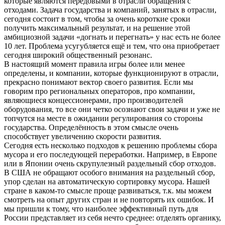
которые являются передовыми в отрасли обращения с
отходами. Задача государства и компаний, занятых в отрасли,
сегодня состоит в том, чтобы за очень короткие сроки
получить максимальный результат, и на решение этой
амбициозной задачи «догнать и перегнать» у нас есть не более
10 лет. Проблема усугубляется ещё и тем, что она приобретает
сегодня широкий общественный резонанс.
В настоящий момент правила игры более или менее
определены, и компании, которые функционируют в отрасли,
прекрасно понимают вектор своего развития. Если мы
говорим про региональных операторов, про компании,
являющиеся концессионерами, про производителей
оборудования, то все они четко осознают свои задачи и уже не
топчутся на месте в ожидании регулирования со стороны
государства. Определённость в этом смысле очень
способствует увеличению скорости развития.
Сегодня есть несколько подходов к решению проблемы сбора
мусора и его последующей переработки. Например, в Европе
или в Японии очень скрупулезный раздельный сбор отходов.
В США не обращают особого внимания на раздельный сбор,
упор сделан на автоматическую сортировку мусора. Нашей
стране в каком-то смысле проще развиваться, т.к. мы можем
смотреть на опыт других стран и не повторять их ошибок. И
мы пришли к тому, что наиболее эффективный путь для
России представляет из себя нечто среднее: отделять органику,