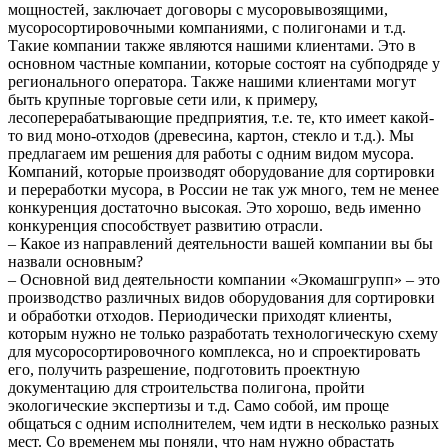
мощностей, заключает договоры с мусоровывозящими,
мусоросортировочными компаниями, с полигонами и т.д.
Такие компании также являются нашими клиентами. Это в
основном частные компании, которые состоят на субподряде у
регионального оператора. Также нашими клиентами могут
быть крупные торговые сети или, к примеру,
лесоперерабатывающие предприятия, т.е. те, кто имеет какой-
то вид моно-отходов (древесина, картон, стекло и т.д.). Мы
предлагаем им решения для работы с одним видом мусора.
Компаний, которые производят оборудование для сортировки
и переработки мусора, в России не так уж много, тем не менее
конкуренция достаточно высокая. Это хорошо, ведь именно
конкуренция способствует развитию отрасли.
– Какое из направлений деятельности вашей компании вы бы
назвали основным?
– Основной вид деятельности компании «Экомашгрупп» – это
производство различных видов оборудования для сортировки
и обработки отходов. Периодически приходят клиенты,
которым нужно не только разработать технологическую схему
для мусоросортировочного комплекса, но и спроектировать
его, получить разрешение, подготовить проектную
документацию для строительства полигона, пройти
экологические экспертизы и т.д. Само собой, им проще
общаться с одним исполнителем, чем идти в несколько разных
мест. Со временем мы поняли, что нам нужно обрастать