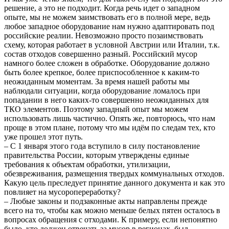
решение, а это не подходит. Когда речь идет о западном
опыте, мы не можем заимствовать его в полной мере, ведь
любое западное оборудование нам нужно адаптировать под
российские реалии. Невозможно просто позаимствовать
схему, которая работает в условной Австрии или Италии, т.к.
состав отходов совершенно разный. Российский мусор
намного более сложен в обработке. Оборудование должно
быть более крепкое, более приспособленное к каким-то
неожиданным моментам. За время нашей работы мы
наблюдали ситуации, когда оборудование ломалось при
попадании в него каких-то совершенно неожиданных для
ТКО элементов. Поэтому западный опыт мы можем
использовать лишь частично. Опять же, повторюсь, что нам
проще в этом плане, потому что мы идём по следам тех, кто
уже прошел этот путь.
– С 1 января этого года вступило в силу постановление
правительства России, которым утверждены единые
требования к объектам обработки, утилизации,
обезвреживания, размещения твердых коммунальных отходов.
Какую цель преследует принятие данного документа и как это
повлияет на мусоропереработку?
– Любые законы и подзаконные акты направлены прежде
всего на то, чтобы как можно меньше белых пятен осталось в
вопросах обращения с отходами. К примеру, если непонятно
было, кто должен отвечать за мусор в регионах, был