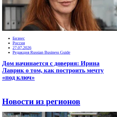
Бизнес
Россия
27.07.2026
Редакция Russian Business Guide
Дом начинается с доверия: Ирина
Лаврик о том, как построить мечту
«под ключ»
Новости из регионов