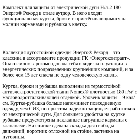
Комплект для защиты от электрической дуги Н/л-2 180
Энерго® Рекорд в стиле аутдор. В него входят
функциональная куртка, брюки с пристёгивающимися на
молнии карманами и рубашка в клетку.
Коллекция дугостойкой одежды Энерго® Рекорд – это
классика в ассортименте продукции ГК «Энергоконтракт».
Она отлично зарекомендовала себя в ходе эксплуатации в
энергетических подразделениях крупнейших компаний, и за
более чем 15 лет спасла не одну человеческую жизнь.
Куртка, брюки и рубашка выполнены из термостойкой
антиэлектростатической ткани Nomex® плотностью 180 г/м² с
масловодоотталкивающей отделкой. Уровень защиты – 9 кал/
см. Куртка-рубашка больше напоминает повседневную
одежду, чем СИЗ, но при этом надежно защищает работников
от электрической дуги. Для большего удобства на куртке-
рубашке предусмотрены накладные нагрудные карманы с
клапанами. На спинке сделана складка для свободы
движений, воротник отложной на стойке, застежка на
пуговицы.