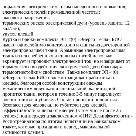
поражения электрическим током наведенного напряжения;
электрических полей промышленной частоты;
шагового напряжения;
термических рисков электрической дуги (уровень защиты 12
кал/см²);
укусов клещей.
Куртка и брюки комплекта ЭП-4(0) «Энерго-Тесла» БИО
имеют однослойную конструкцию и сшиты из двусторонней
электропроводящей ткани. Арамидная электропроводящая
ткань из посеребренных и стальных нитей не только
экранирует и проводит электрический ток, но и защищает от
термического воздействия электрической дуги благодаря
термоогнестойким свойствам. Также комплект ЭП-4(0)
«Энерго-Тесла» БИО надежно защищает работника от
клещей, благодаря особой конструкции одежды,
механическим ловушкам и специальной акарицидной
пропитке ткани, которая в течение 3-5 минут парализует
членистоногое и убивает. Состав пропитки полностью
безопасен для человека, но губителен для клещей.
Эффективность защиты от клещей (в том числе после 25
стирок) подтверждена заключением «НИИ Дезинфектологии»
Роспотребнадзора по итогам испытаний на Байкальском
тракте, которые проходили в период максимальной
активности клещей.