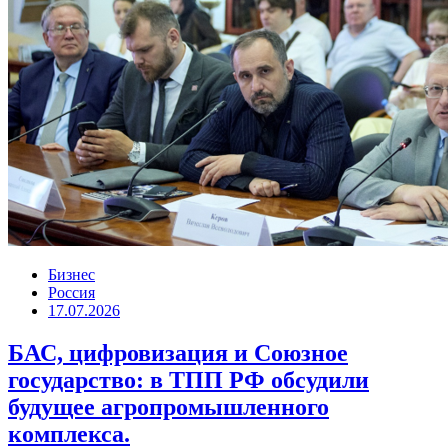
Бизнес
Россия
17.07.2026
БАС, цифровизация и Союзное
государство: в ТПП РФ обсудили
будущее агропромышленного
комплекса.