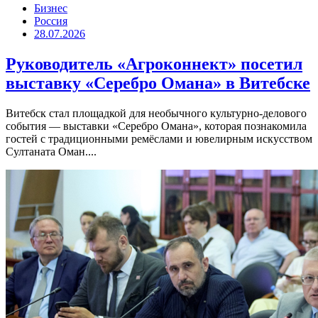
Бизнес
Россия
28.07.2026
Руководитель «Агроконнект» посетил
выставку «Серебро Омана» в Витебске
Витебск стал площадкой для необычного культурно-делового
события — выставки «Серебро Омана», которая познакомила
гостей с традиционными ремёслами и ювелирным искусством
Султаната Оман....