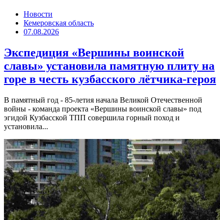
Новости
Кемеровская область
07.08.2026
Экспедиция «Вершины воинской
славы» установила памятную плиту на
горе в честь кузбасского лётчика-героя
В памятный год - 85-летия начала Великой Отечественной
войны - команда проекта «Вершины воинской славы» под
эгидой Кузбасской ТПП совершила горный поход и
установила...