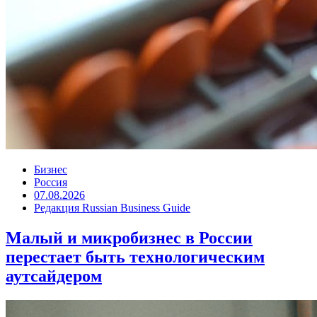
Бизнес
Россия
07.08.2026
Редакция Russian Business Guide
Малый и микробизнес в России
перестает быть технологическим
аутсайдером