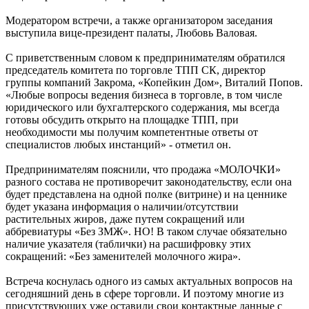
Модератором встречи, а также организатором заседания
выступила вице-президент палаты, Любовь Валовая.
С приветственным словом к предпринимателям обратился
председатель комитета по торговле ТПП СК, директор
группы компаний Закрома, «Копейкин Дом», Виталий Попов.
«Любые вопросы ведения бизнеса в торговле, в том числе
юридического или бухгалтерского содержания, мы всегда
готовы обсудить открыто на площадке ТПП, при
необходимости мы получим компетентные ответы от
специалистов любых инстанций» - отметил он.
Предпринимателям пояснили, что продажа «МОЛОЧКИ»
разного состава не противоречит законодательству, если она
будет представлена на одной полке (витрине) и на ценнике
будет указана информация о наличии/отсутствии
растительных жиров, даже путем сокращений или
аббревиатуры «Без ЗМЖ». НО! В таком случае обязательно
наличие указателя (таблички) на расшифровку этих
сокращений: «Без заменителей молочного жира».
Встреча коснулась одного из самых актуальных вопросов на
сегодняшний день в сфере торговли. И поэтому многие из
присутствующих уже оставили свои контактные данные с