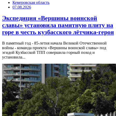
Кемеровская область
07.08.2026
Экспедиция «Вершины воинской
славы» установила памятную плиту на
горе в честь кузбасского лётчика-героя
В памятный год - 85-летия начала Великой Отечественной
войны - команда проекта «Вершины воинской славы» под
эгидой Кузбасской ТПП совершила горный поход и
установила...