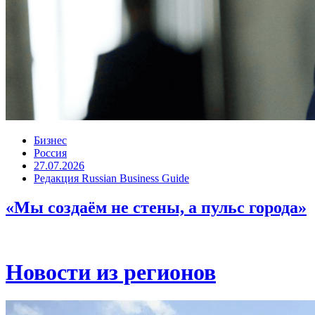
Бизнес
Россия
27.07.2026
Редакция Russian Business Guide
«Мы создаём не стены, а пульс города»
Новости из регионов