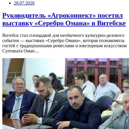
28.07.2026
Руководитель «Агроконнект» посетил
выставку «Серебро Омана» в Витебске
Витебск стал площадкой для необычного культурно-делового
события — выставки «Серебро Омана», которая познакомила
гостей с традиционными ремёслами и ювелирным искусством
Султаната Оман....