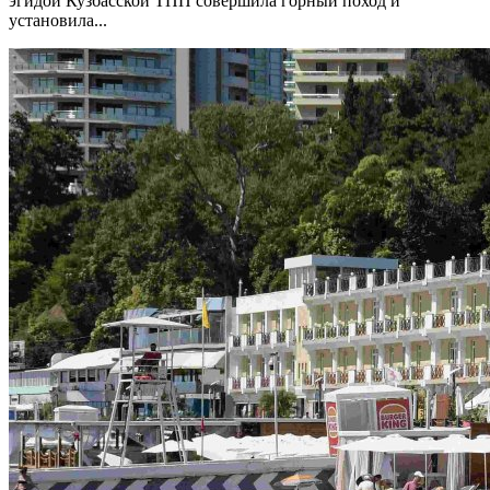
эгидой Кузбасской ТПП совершила горный поход и
установила...