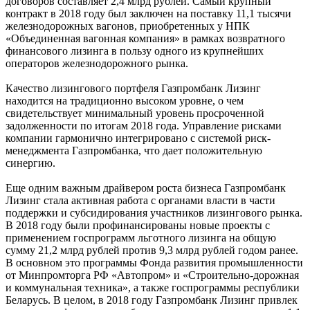
договоров составляет 2,4 млрд рублей. Самый крупный
контракт в 2018 году был заключен на поставку 11,1 тысячи
железнодорожных вагонов, приобретенных у НПК
«Объединенная вагонная компания» в рамках возвратного
финансового лизинга в пользу одного из крупнейших
операторов железнодорожного рынка.
Качество лизингового портфеля Газпромбанк Лизинг
находится на традиционно высоком уровне, о чем
свидетельствует минимальный уровень просроченной
задолженности по итогам 2018 года. Управление рисками
компании гармонично интегрировано с системой риск-
менеджмента Газпромбанка, что дает положительную
синергию.
Еще одним важным драйвером роста бизнеса Газпромбанк
Лизинг стала активная работа с органами власти в части
поддержки и субсидирования участников лизингового рынка.
В 2018 году были профинансированы новые проекты с
применением госпрограмм льготного лизинга на общую
сумму 21,2 млрд рублей против 9,3 млрд рублей годом ранее.
В основном это программы Фонда развития промышленности
от Минпромторга РФ «Автопром» и «Строительно-дорожная
и коммунальная техника», а также госпрограммы республики
Беларусь. В целом, в 2018 году Газпромбанк Лизинг привлек