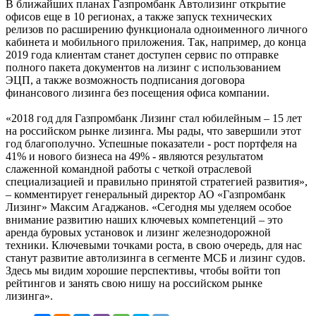
В ближайших планах Газпромбанк Автолизинг открытие
офисов еще в 10 регионах, а также запуск технических
релизов по расширению функционала одноименного личного
кабинета и мобильного приложения. Так, например, до конца
2019 года клиентам станет доступен сервис по отправке
полного пакета документов на лизинг с использованием
ЭЦП, а также возможность подписания договора
финансового лизинга без посещения офиса компании.
«2018 год для Газпромбанк Лизинг стал юбилейным – 15 лет
на российском рынке лизинга. Мы рады, что завершили этот
год благополучно. Успешные показатели - рост портфеля на
41% и нового бизнеса на 49% - являются результатом
слаженной командной работы с четкой отраслевой
специализацией и правильно принятой стратегией развития»,
– комментирует генеральный директор АО «Газпромбанк
Лизинг» Максим Агаджанов. «Сегодня мы уделяем особое
внимание развитию наших ключевых компетенций – это
аренда буровых установок и лизинг железнодорожной
техники. Ключевыми точками роста, в свою очередь, для нас
станут развитие автолизинга в сегменте МСБ и лизинг судов.
Здесь мы видим хорошие перспективы, чтобы войти топ
рейтингов и занять свою нишу на российском рынке
лизинга».