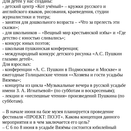
Для детей у нас созданы:
- детский центр «Кот учёный» – кружки русского и
английского языков, рисования, краеведения, студии
журналистики и театра;
- занятия для дошкольного возраста – «Что за прелесть эти
сказки»;
- для школьников – «Вещный мир крестьянской избы» и «Где
детство с юностью сливались»;
- конкурс юных поэтов;
- школьная пушкинская конференция;
- международный конкурс детского рисунка «А.С. Пушкин
глазами детей».
Для взрослых:
- конференции «А. С. Пушкин в Подмосковье и Москве» и
ежегодные Голицынские чтения ««Хозяева и гости усадьбы
Вяземы»;
- концерты из цикла «Музыкальные вечера в русской усадьбе
имени З. А. Игнатьевой» (по субботам и воскресеньям);
- лекции и «неспешные чтения» произведений Пушкина (по
субботам).
– В начале июня на базе музея планируется проведение
фестиваля «ПРОЕКТ: ПОЭТ». Какова концепция данного
мероприятия и в чем заключается его цель?
– С 6 по 8 июня в усадьбе Вязёмы состоится юбилейный