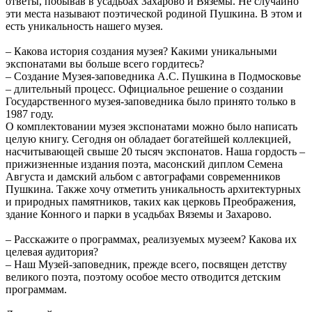
ответы, побывав в усадьбах Захарово и Вяземы. Не случайно
эти места называют поэтической родиной Пушкина. В этом и
есть уникальность нашего музея.
– Какова история создания музея? Какими уникальными
экспонатами вы больше всего гордитесь?
– Создание Музея-заповедника А.С. Пушкина в Подмосковье
– длительный процесс. Официальное решение о создании
Государственного музея-заповедника было принято только в
1987 году.
О комплектовании музея экспонатами можно было написать
целую книгу. Сегодня он обладает богатейшей коллекцией,
насчитывающей свыше 20 тысяч экспонатов. Наша гордость –
прижизненные издания поэта, масонский диплом Семена
Августа и дамский альбом с автографами современников
Пушкина. Также хочу отметить уникальность архитектурных
и природных памятников, таких как церковь Преображения,
здание Конного и парки в усадьбах Вяземы и Захарово.
– Расскажите о программах, реализуемых музеем? Какова их
целевая аудитория?
– Наш Музей-заповедник, прежде всего, посвящен детству
великого поэта, поэтому особое место отводится детским
программам.