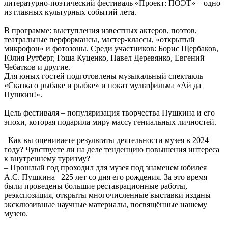
литературно-поэтический фестиваль «Проект: ПОЭТ» – одно
из главных культурных событий лета.
В программе: выступления известных актеров, поэтов,
театральные перформансы, мастер-классы, «открытый
микрофон» и фотозоны. Среди участников: Борис Щербаков,
Юлия Рутберг, Гоша Куценко, Павел Деревянко, Евгений
Чебатков и другие.
Для юных гостей подготовлены музыкальный спектакль
«Сказка о рыбаке и рыбке» и показ мультфильма «Ай да
Пушкин!».
Цель фестиваля – популяризация творчества Пушкина и его
эпохи, которая подарила миру массу гениальных личностей.
–Как вы оцениваете результаты деятельности музея в 2024
году? Чувствуете ли на деле тенденцию повышения интереса
к внутреннему туризму?
– Прошлый год проходил для музея под знаменем юбилея
А.С. Пушкина –225 лет со дня его рождения. За это время
были проведены большие реставрационные работы,
реэкспозиция, открыты многочисленные выставки изданы
эксклюзивные научные материалы, посвящённые нашему
музею.