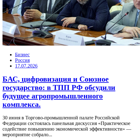
Бизнес
Россия
17.07.2026
БАС, цифровизация и Союзное
государство: в ТПП РФ обсудили
будущее агропромышленного
комплекса.
30 июня в Торгово-промышленной палате Российской
Федерации состоялась панельная дискуссия «Практическое
содействие повышению экономической эффективности» —
мероприятие собрало...