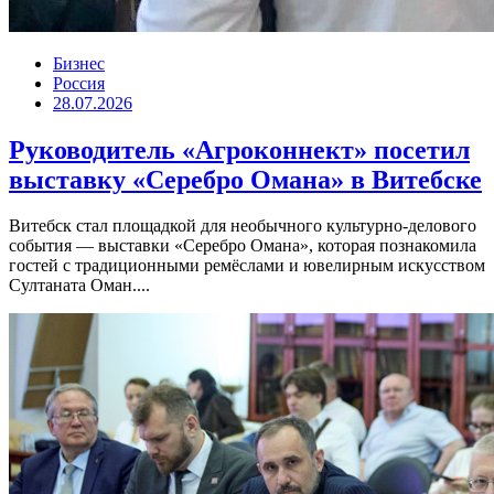
Бизнес
Россия
28.07.2026
Руководитель «Агроконнект» посетил
выставку «Серебро Омана» в Витебске
Витебск стал площадкой для необычного культурно-делового
события — выставки «Серебро Омана», которая познакомила
гостей с традиционными ремёслами и ювелирным искусством
Султаната Оман....