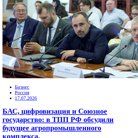
Бизнес
Россия
17.07.2026
БАС, цифровизация и Союзное
государство: в ТПП РФ обсудили
будущее агропромышленного
комплекса.