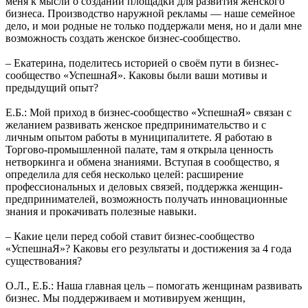
меня к мысли о создании площадки для развития женского
бизнеса. Производство наружной рекламы — наше семейное
дело, и мои родные не только поддержали меня, но и дали мне
возможность создать женское бизнес-сообщество.
– Екатерина, поделитесь историей о своём пути в бизнес-
сообщество «УспешнаЯ». Каковы были ваши мотивы и
предыдущий опыт?
Е.Б.: Мой приход в бизнес-сообщество «УспешнаЯ» связан с
желанием развивать женское предпринимательство и с
личным опытом работы в муниципалитете. Я работаю в
Торгово-промышленной палате, там я открыла ценность
нетворкинга и обмена знаниями. Вступая в сообщество, я
определила для себя несколько целей: расширение
профессиональных и деловых связей, поддержка женщин-
предпринимателей, возможность получать инновационные
знания и прокачивать полезные навыки.
– Какие цели перед собой ставит бизнес-сообщество
«УспешнаЯ»? Каковы его результаты и достижения за 4 года
существования?
О.Л., Е.Б.: Наша главная цель – помогать женщинам развивать
бизнес. Мы поддерживаем и мотивируем женщин,