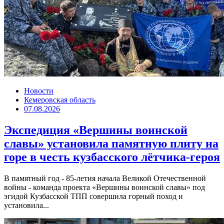
Новости
Кемеровская область
07.08.2026
Экспедиция «Вершины воинской
славы» установила памятную плиту на
горе в честь кузбасского лётчика-героя
В памятный год - 85-летия начала Великой Отечественной
войны - команда проекта «Вершины воинской славы» под
эгидой Кузбасской ТПП совершила горный поход и
установила...