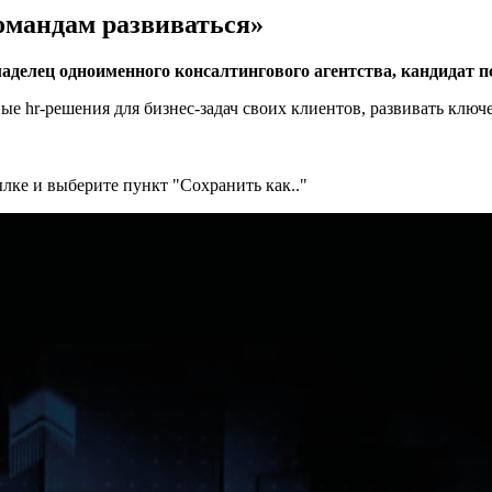
омандам развиваться»
аделец одноименного консалтингового агентства, кандидат п
ые hr-решения для бизнес-задач своих клиентов, развивать ключ
лке и выберите пункт "Сохранить как.."