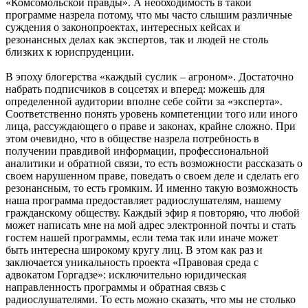
«Комсомольской правды». А необходимость в такой
программе назрела потому, что мы часто слышим различные
суждения о законопроектах, интересных кейсах и
резонансных делах как экспертов, так и людей не столь
близких к юриспруденции.
В эпоху блогерства «каждый суслик – агроном». Достаточно
набрать подписчиков в соцсетях и вперед: можешь для
определенной аудитории вполне себе сойти за «эксперта».
Соответственно понять уровень компетенции того или иного
лица, рассуждающего о праве и законах, крайне сложно. При
этом очевидно, что в обществе назрела потребность в
получении правдивой информации, профессиональной
аналитики и обратной связи, то есть возможности рассказать о
своем нарушенном праве, поведать о своем деле и сделать его
резонансным, то есть громким. И именно такую возможность
наша программа предоставляет радиослушателям, нашему
гражданскому обществу. Каждый эфир я повторяю, что любой
может написать мне на мой адрес электронной почты и стать
гостем нашей программы, если тема так или иначе может
быть интересна широкому кругу лиц. В этом как раз и
заключается уникальность проекта «Правовая среда с
адвокатом Горгадзе»: исключительно юридическая
направленность программы и обратная связь с
радиослушателями. То есть можно сказать, что мы не столько