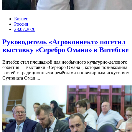
Бизнес
Россия
28.07.2026
Руководитель «Агроконнект» посетил
выставку «Серебро Омана» в Витебске
Витебск стал площадкой для необычного культурно-делового
события — выставки «Серебро Омана», которая познакомила
гостей с традиционными ремёслами и ювелирным искусством
Султаната Оман....