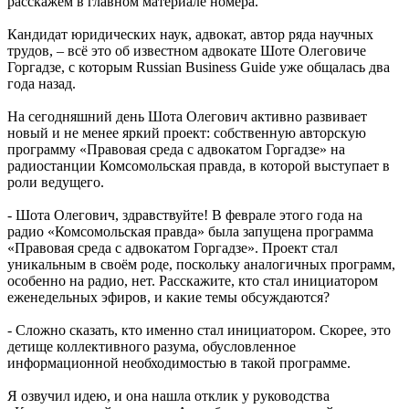
расскажем в главном материале номера.
Кандидат юридических наук, адвокат, автор ряда научных
трудов, – всё это об известном адвокате Шоте Олеговиче
Горгадзе, с которым Russian Business Guide уже общалась два
года назад.
На сегодняшний день Шота Олегович активно развивает
новый и не менее яркий проект: собственную авторскую
программу «Правовая среда с адвокатом Горгадзе» на
радиостанции Комсомольская правда, в которой выступает в
роли ведущего.
- Шота Олегович, здравствуйте! В феврале этого года на
радио «Комсомольская правда» была запущена программа
«Правовая среда с адвокатом Горгадзе». Проект стал
уникальным в своём роде, поскольку аналогичных программ,
особенно на радио, нет. Расскажите, кто стал инициатором
еженедельных эфиров, и какие темы обсуждаются?
- Сложно сказать, кто именно стал инициатором. Скорее, это
детище коллективного разума, обусловленное
информационной необходимостью в такой программе.
Я озвучил идею, и она нашла отклик у руководства