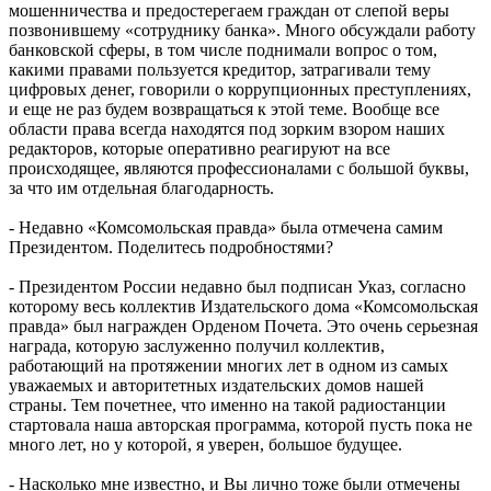
мошенничества и предостерегаем граждан от слепой веры
позвонившему «сотруднику банка». Много обсуждали работу
банковской сферы, в том числе поднимали вопрос о том,
какими правами пользуется кредитор, затрагивали тему
цифровых денег, говорили о коррупционных преступлениях,
и еще не раз будем возвращаться к этой теме. Вообще все
области права всегда находятся под зорким взором наших
редакторов, которые оперативно реагируют на все
происходящее, являются профессионалами с большой буквы,
за что им отдельная благодарность.
- Недавно «Комсомольская правда» была отмечена самим
Президентом. Поделитесь подробностями?
- Президентом России недавно был подписан Указ, согласно
которому весь коллектив Издательского дома «Комсомольская
правда» был награжден Орденом Почета. Это очень серьезная
награда, которую заслуженно получил коллектив,
работающий на протяжении многих лет в одном из самых
уважаемых и авторитетных издательских домов нашей
страны. Тем почетнее, что именно на такой радиостанции
стартовала наша авторская программа, которой пусть пока не
много лет, но у которой, я уверен, большое будущее.
- Насколько мне известно, и Вы лично тоже были отмечены