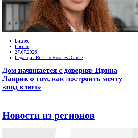
Бизнес
Россия
27.07.2026
Редакция Russian Business Guide
Дом начинается с доверия: Ирина
Лаврик о том, как построить мечту
«под ключ»
Новости из регионов