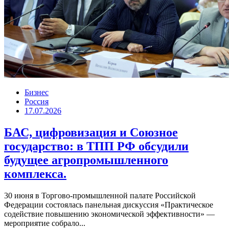
Бизнес
Россия
17.07.2026
БАС, цифровизация и Союзное
государство: в ТПП РФ обсудили
будущее агропромышленного
комплекса.
30 июня в Торгово-промышленной палате Российской
Федерации состоялась панельная дискуссия «Практическое
содействие повышению экономической эффективности» —
мероприятие собрало...