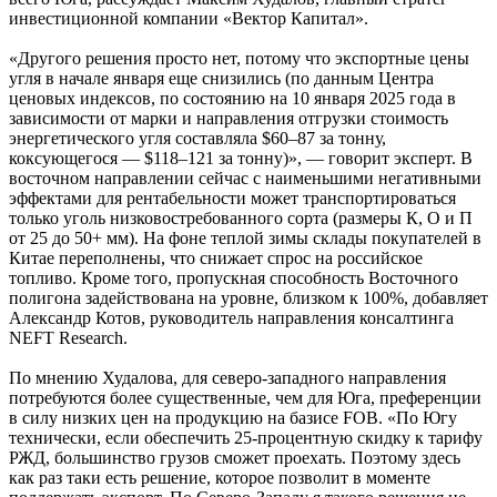
инвестиционной компании «Вектор Капитал».
«Другого решения просто нет, потому что экспортные цены
угля в начале января еще снизились (по данным Центра
ценовых индексов, по состоянию на 10 января 2025 года в
зависимости от марки и направления отгрузки стоимость
энергетического угля составляла $60–87 за тонну,
коксующегося — $118–121 за тонну)», — говорит эксперт. В
восточном направлении сейчас с наименьшими негативными
эффектами для рентабельности может транспортироваться
только уголь низковостребованного сорта (размеры К, О и П
от 25 до 50+ мм). На фоне теплой зимы склады покупателей в
Китае переполнены, что снижает спрос на российское
топливо. Кроме того, пропускная способность Восточного
полигона задействована на уровне, близком к 100%, добавляет
Александр Котов, руководитель направления консалтинга
NEFT Research.
По мнению Худалова, для северо-западного направления
потребуются более существенные, чем для Юга, преференции
в силу низких цен на продукцию на базисе FOB. «По Югу
технически, если обеспечить 25-процентную скидку к тарифу
РЖД, большинство грузов сможет проехать. Поэтому здесь
как раз таки есть решение, которое позволит в моменте