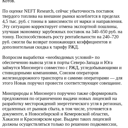
Котов.
По оценке NEFT Research, сейчас убыточность поставок
твердого топлива на внешние рынки колеблется в пределах
4,5 тыс. руб. с тонны в зависимости от марки и направления.
Эту ситуацию корректирует отмена экспортной пошлины,
улучшая экономику зарубежных поставок на 340–650 руб. на
тонну. Поспособствовать росту рентабельности на 240–720
руб. смогли бы возврат понижающих коэффициентов и
дополнительная скидка к тарифу РЖД.
Вопросом выработки «необходимых условий» по
обеспечению вывоза угля в порты Северо-Запада и Юга
займутся Минэнерго совместно с РЖД, угледобывающими и
стивидорными компаниями, Союзом операторов
железнодорожного транспорта и самими операторами — для
этого Новак поручил провести соответствующее совещание.
Минприроды и Минэнерго поручено также сформировать
предложения по ограничению выдачи новых лицензий на
разработку месторождений энергетического угля в регионах,
отдаленных от рынков сбыта, в том числе, уточняется в
документе, в Новосибирской и Кемеровской областях,
Хакасии и Красноярском крае. Выдачи таких лицензий
должны осуществляться только по решению подкомиссии,