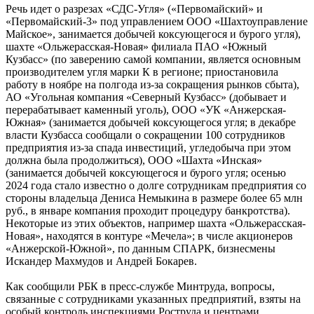
Речь идет о разрезах «СДС-Угля» («Первомайский» и
«Первомайский-3» под управлением ООО «Шахтоуправление
Майское», занимается добычей коксующегося и бурого угля),
шахте «Ольжерасская-Новая» филиала ПАО «Южный
Кузбасс» (по заверению самой компании, является основным
производителем угля марки К в регионе; приостановила
работу в ноябре на полгода из-за сокращения рынков сбыта),
АО «Угольная компания «Северный Кузбасс» (добывает и
перерабатывает каменный уголь), ООО «УК «Анжерская-
Южная» (занимается добычей коксующегося угля; в декабре
власти Кузбасса сообщали о сокращении 100 сотрудников
предприятия из-за спада инвестиций, угледобыча при этом
должна была продолжиться), ООО «Шахта «Инская»
(занимается добычей коксующегося и бурого угля; осенью
2024 года стало известно о долге сотрудникам предприятия со
стороны владельца Дениса Немыкина в размере более 65 млн
руб., в январе компания проходит процедуру банкротства).
Некоторые из этих объектов, например шахта «Ольжерасская-
Новая», находятся в контуре «Мечела»; в числе акционеров
«Анжерской-Южной», по данным СПАРК, бизнесмены
Искандер Махмудов и Андрей Бокарев.
Как сообщили РБК в пресс-службе Минтруда, вопросы,
связанные с сотрудниками указанных предприятий, взяты на
особый контроль инспекциями Роструда и центрами