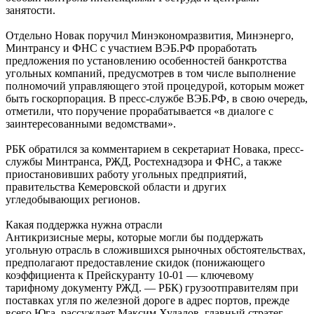
занятости.
Отдельно Новак поручил Минэкономразвития, Минэнерго,
Минтрансу и ФНС с участием ВЭБ.РФ проработать
предложения по установлению особенностей банкротства
угольных компаний, предусмотрев в том числе выполнение
полномочий управляющего этой процедурой, которым может
быть госкорпорация. В пресс-службе ВЭБ.РФ, в свою очередь,
отметили, что поручение прорабатывается «в диалоге с
заинтересованными ведомствами».
РБК обратился за комментарием в секретариат Новака, пресс-
службы Минтранса, РЖД, Ростехнадзора и ФНС, а также
приостановивших работу угольных предприятий,
правительства Кемеровской области и других
угледобывающих регионов.
Какая поддержка нужна отрасли
Антикризисные меры, которые могли бы поддержать
угольную отрасль в сложившихся рыночных обстоятельствах,
предполагают предоставление скидок (понижающего
коэффициента к Прейскуранту 10-01 — ключевому
тарифному документу РЖД. — РБК) грузоотправителям при
поставках угля по железной дороге в адрес портов, прежде
всего Юга, рассуждает Максим Худалов, главный стратег