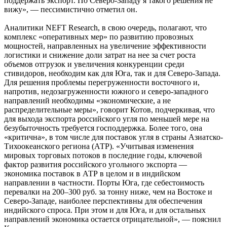
поддержать экспорт. По Северо-Западу я такого решения не
вижу», — пессимистично отметил он.
Аналитики NEFT Research, в свою очередь, полагают, что
комплекс «оперативных мер» по развитию провозных
мощностей, направленных на увеличение эффективности
логистики и снижение доли затрат на нее за счет роста
объемов отгрузок и увеличения конкуренции среди
стивидоров, необходим как для Юга, так и для Северо-Запада.
Для решения проблемы перегруженности восточного и,
напротив, недозагруженности южного и северо-западного
направлений необходимы «экономические, а не
распределительные меры», говорит Котов, подчеркивая, что
для выхода экспорта российского угля по меньшей мере на
безубыточность требуется господдержка. Более того, она
«критична», в том числе для поставок угля в страны Азиатско-
Тихоокеанского региона (АТР). «Учитывая изменения
мировых торговых потоков в последние годы, ключевой
фактор развития российского угольного экспорта —
экономика поставок в АТР в целом и в индийском
направлении в частности. Порты Юга, где себестоимость
перевалки на 200–300 руб. за тонну ниже, чем на Востоке и
Северо-Западе, наиболее перспективны для обеспечения
индийского спроса. При этом и для Юга, и для остальных
направлений экономика остается отрицательной», — пояснил