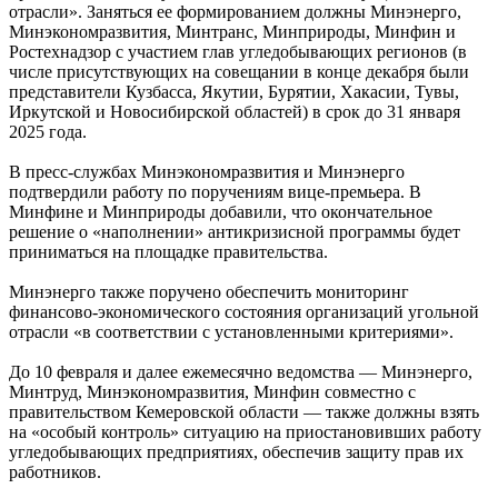
отрасли». Заняться ее формированием должны Минэнерго,
Минэкономразвития, Минтранс, Минприроды, Минфин и
Ростехнадзор с участием глав угледобывающих регионов (в
числе присутствующих на совещании в конце декабря были
представители Кузбасса, Якутии, Бурятии, Хакасии, Тувы,
Иркутской и Новосибирской областей) в срок до 31 января
2025 года.
В пресс-службах Минэкономразвития и Минэнерго
подтвердили работу по поручениям вице-премьера. В
Минфине и Минприроды добавили, что окончательное
решение о «наполнении» антикризисной программы будет
приниматься на площадке правительства.
Минэнерго также поручено обеспечить мониторинг
финансово-экономического состояния организаций угольной
отрасли «в соответствии с установленными критериями».
До 10 февраля и далее ежемесячно ведомства — Минэнерго,
Минтруд, Минэкономразвития, Минфин совместно с
правительством Кемеровской области — также должны взять
на «особый контроль» ситуацию на приостановивших работу
угледобывающих предприятиях, обеспечив защиту прав их
работников.