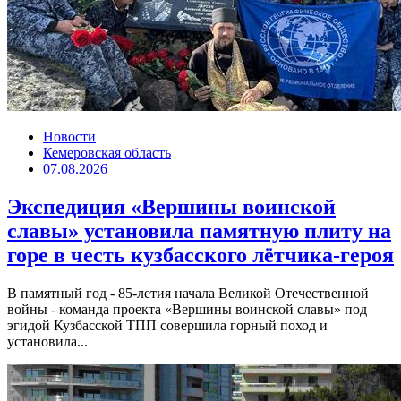
Новости
Кемеровская область
07.08.2026
Экспедиция «Вершины воинской
славы» установила памятную плиту на
горе в честь кузбасского лётчика-героя
В памятный год - 85-летия начала Великой Отечественной
войны - команда проекта «Вершины воинской славы» под
эгидой Кузбасской ТПП совершила горный поход и
установила...