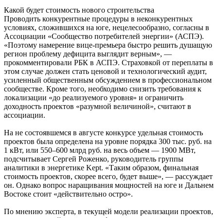
Какой будет стоимость нового строительства
Проводить конкурентные процедуры в неконкурентных
условиях, сложившихся на юге, нецелесообразно, согласны в
Ассоциации «Сообщество потребителей энергии» (АСПЭ).
«Поэтому намерение вице-премьера быстро решить душащую
регион проблему дефицита выглядит верным», —
прокомментировали РБК в АСПЭ. Страховкой от переплаты в
этом случае должен стать ценовой и технологический аудит,
усиленный общественным обсуждением в профессиональном
сообществе. Кроме того, необходимо снизить требования к
локализации «до реализуемого уровня» и ограничить
доходность проектов «разумной величиной», считают в
ассоциации.
На не состоявшемся в августе конкурсе удельная стоимость
проектов была определена на уровне порядка 300 тыс. руб. на
1 кВт, или 550–600 млрд руб. на весь объем — 1900 МВт,
подсчитывает Сергей Роженко, руководитель группы
аналитики в энергетике Kept. «Таким образом, финальная
стоимость проектов, скорее всего, будет выше», — рассуждает
он. Однако вопрос наращивания мощностей на юге и Дальнем
Востоке стоит «действительно остро».
По мнению эксперта, в текущей модели реализации проектов,