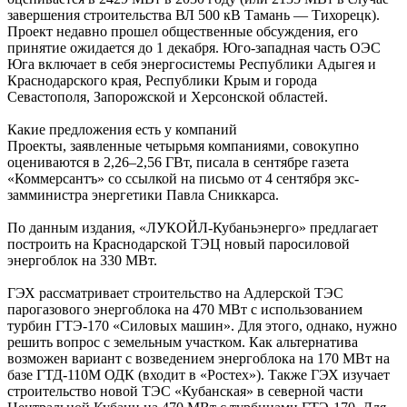
завершения строительства ВЛ 500 кВ Тамань — Тихорецк).
Проект недавно прошел общественные обсуждения, его
принятие ожидается до 1 декабря. Юго-западная часть ОЭС
Юга включает в себя энергосистемы Республики Адыгея и
Краснодарского края, Республики Крым и города
Севастополя, Запорожской и Херсонской областей.
Какие предложения есть у компаний
Проекты, заявленные четырьмя компаниями, совокупно
оцениваются в 2,26–2,56 ГВт, писала в сентябре газета
«Коммерсантъ» со ссылкой на письмо от 4 сентября экс-
замминистра энергетики Павла Сниккарса.
По данным издания, «ЛУКОЙЛ-Кубаньэнерго» предлагает
построить на Краснодарской ТЭЦ новый паросиловой
энергоблок на 330 МВт.
ГЭХ рассматривает строительство на Адлерской ТЭС
парогазового энергоблока на 470 МВт с использованием
турбин ГТЭ-170 «Силовых машин». Для этого, однако, нужно
решить вопрос с земельным участком. Как альтернатива
возможен вариант с возведением энергоблока на 170 МВт на
базе ГТД-110М ОДК (входит в «Ростех»). Также ГЭХ изучает
строительство новой ТЭС «Кубанская» в северной части