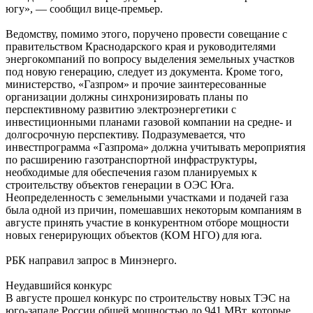
югу», — сообщил вице-премьер.
Ведомству, помимо этого, поручено провести совещание с
правительством Краснодарского края и руководителями
энергокомпаний по вопросу выделения земельных участков
под новую генерацию, следует из документа. Кроме того,
министерство, «Газпром» и прочие заинтересованные
организации должны синхронизировать планы по
перспективному развитию электроэнергетики с
инвестиционными планами газовой компании на средне- и
долгосрочную перспективу. Подразумевается, что
инвестпрограмма «Газпрома» должна учитывать мероприятия
по расширению газотранспортной инфраструктуры,
необходимые для обеспечения газом планируемых к
строительству объектов генерации в ОЭС Юга.
Неопределенность с земельными участками и подачей газа
была одной из причин, помешавших некоторым компаниям в
августе принять участие в конкурентном отборе мощности
новых генерирующих объектов (КОМ НГО) для юга.
РБК направил запрос в Минэнерго.
Неудавшийся конкурс
В августе прошел конкурс по строительству новых ТЭС на
юго-западе России общей мощностью до 941 МВт, которые