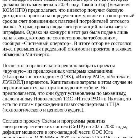
должны быть запущены в 2029 году. Такой отбор (механизм
КОМ НГО) предполагает, что инвестор получит базовую
доходность проекта на определенном уровне и на конкретный
срок за счет повышенных платежей потребителей оптового
рынка. А срыв сроков ввода электростанций наказывается
штрафами. Однако на конкурс в этот раз была подана лишь
одна заявка, которая не соответствовала требованиям,
сообщал «Системный оператор». В итоге отбор не состоялся
из-за превышения предельной стоимости проектов в заявках,
объясняло Минэнерго.
После этого правительство решило выбрать проекты
«вручную» из предложенных четырьмя компаниями
(«Газпром энергохолдинг» (ГЭХ), «Интер РАО», «Ростех» и
ЛУКОЙЛ) вариантов. Капитальные затраты в этом случае не
ограничиваются, как при конкурсном отборе. Но
предполагается, что они будут установлены по механизму,
аналогичному Новоленской ТЭС «Интер РАО» в Якутии, то
есть по итогам прохождения главгосэкспертизы и ТЦА
(технологического и ценового аудита).
Согласно проекту Схемы и программы развития
электроэнергетических систем (СиПР) на 2025–2030 годы,
дефицит мощности в юго-западной части ОЭС Юга
оценивается в 2429 МВт в 2030 году (или 2135 МВт в случае