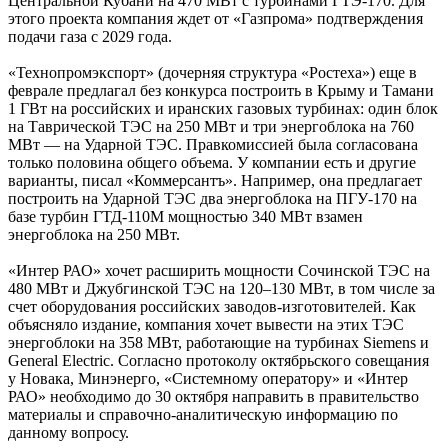
Центральной Кубани на 470 МВт с турбинами ГТЭ-170. Для
этого проекта компания ждет от «Газпрома» подтверждения
подачи газа с 2029 года.
«Технопромэкспорт» (дочерняя структура «Ростеха») еще в
феврале предлагал без конкурса построить в Крыму и Тамани
1 ГВт на российских и иранских газовых турбинах: один блок
на Таврической ТЭС на 250 МВт и три энергоблока на 760
МВт — на Ударной ТЭС. Правкомиссией была согласована
только половина общего объема. У компании есть и другие
варианты, писал «Коммерсантъ». Например, она предлагает
построить на Ударной ТЭС два энергоблока на ПГУ-170 на
базе турбин ГТД-110М мощностью 340 МВт взамен
энергоблока на 250 МВт.
«Интер РАО» хочет расширить мощности Сочинской ТЭС на
480 МВт и Джубгинской ТЭС на 120–130 МВт, в том числе за
счет оборудования российских заводов-изготовителей. Как
объясняло издание, компания хочет вывести на этих ТЭС
энергоблоки на 358 МВт, работающие на турбинах Siemens и
General Electric. Согласно протоколу октябрьского совещания
у Новака, Минэнерго, «Системному оператору» и «Интер
РАО» необходимо до 30 октября направить в правительство
материалы и справочно-аналитическую информацию по
данному вопросу.