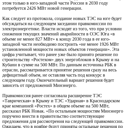
этом только в юго-западной части России в 2030 году
потребуется 2426 МВт новой генерации.
Как следует из протокола, создание новых ТЭС на юге будет
обсуждаться на следующем заседании правкомиссии по
электроэнергетике. Власти исходят из того, что при условии
снижения текущих значений аварийности в ОЭС Юга «в
объеме не менее 827 МВт» к концу 2030 года в ее юго-
западной части необходимо построить «не менее 1926 МВт
установленной мощности новых объектов генерации». Эта
цифра учитывает, что ранее уже было принято решение по
строительству «Ростехом» двух энергоблоков в Крыму и на
Кубани в сумме на 500 МВт. По данным источника РБК в
отрасли, рассматривается принятие решения сразу на весь
дефицитный объем, не оставляя часть под конкурс в
следующем году. Окончательный вариант решения будет
зависеть от предложений Минэнерго.
Правкомиссия ранее согласовала расширение ТЭС
«Таврическая» в Крыму и ТЭС «Ударная» в Краснодарском
крае компанией «Ростех» в общем объеме на 500 МВт,
рассказал РБК Новак. «По остальным мощностям Минэнерго
поручено внести в правительство соответствующие
предложения для рассмотрения на следующей правкомиссии.
Ожидаем, что в ноябре будут приняты остальные решения по