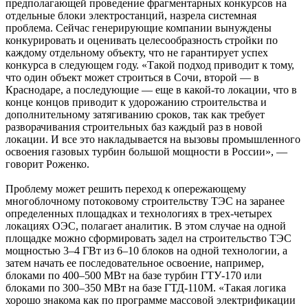
предполагающей проведение фрагментарных конкурсов на
отдельные блоки электростанций, назрела системная
проблема. Сейчас генерирующие компании вынуждены
конкурировать и оценивать целесообразность стройки по
каждому отдельному объекту, что не гарантирует успех
конкурса в следующем году. «Такой подход приводит к тому,
что один объект может строиться в Сочи, второй — в
Краснодаре, а последующие — еще в какой-то локации, что в
конце концов приводит к удорожанию строительства и
дополнительному затягиванию сроков, так как требует
разворачивания строительных баз каждый раз в новой
локации. И все это накладывается на вызовы промышленного
освоения газовых турбин большой мощности в России», —
говорит Роженко.
Проблему может решить переход к опережающему
многоблочному потоковому строительству ТЭС на заранее
определенных площадках и технологиях в трех-четырех
локациях ОЭС, полагает аналитик. В этом случае на одной
площадке можно сформировать задел на строительство ТЭС
мощностью 3–4 ГВт из 6–10 блоков на одной технологии, а
затем начать ее последовательное освоение, например,
блоками по 400–500 МВт на базе турбин ГТУ-170 или
блоками по 300–350 МВт на базе ГТД-110М. «Такая логика
хорошо знакома как по программе массовой электрификации