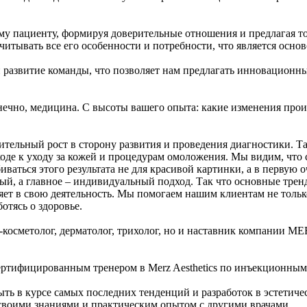
у пациенту, формируя доверительные отношения и предлагая то
итывать все его особенности и потребности, что является основ
и развитие команды, что позволяет нам предлагать инновационн
онечно, медицина. С высоты вашего опыта: какие изменения про
ительный рост в сторону развития и проведения диагностики. Т
е к уходу за кожей и процедурам омоложения. Мы видим, что с
иваться этого результата не для красивой картинки, а в первую о
й, а главное – индивидуальный подход. Так что основные тренд
ряет в свою деятельность. Мы помогаем нашим клиентам не тольк
отясь о здоровье.
-косметолог, дерматолог, трихолог, но и наставник компании MER
ь сертифицированным тренером в Merz Aesthetics по инъекционны
ыть в курсе самых последних тенденций и разработок в эстетич
 своими знаниями и практическим опытом с другими врачами.