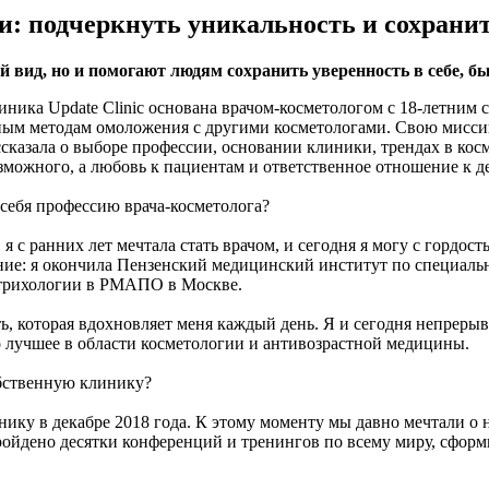
и: подчеркнуть уникальность и сохранит
вид, но и помогают людям сохранить уверенность в себе, бы
иника Update Clinic основана врачом-косметологом с 18-летним
ым методам омоложения с другими косметологами. Свою миссию к
сказала о выборе профессии, основании клиники, трендах в кос
зможного, а любовь к пациентам и ответственное отношение к д
 себя профессию врача-косметолога?
 я с ранних лет мечтала стать врачом, и сегодня я могу с гордост
ние: я окончила Пензенский медицинский институт по специальн
 трихологии в РМАПО в Москве.
сть, которая вдохновляет меня каждый день. Я и сегодня непрер
 лучшее в области косметологии и антивозрастной медицины.
обственную клинику?
у в декабре 2018 года. К этому моменту мы давно мечтали о н
ойдено десятки конференций и тренингов по всему миру, сформи