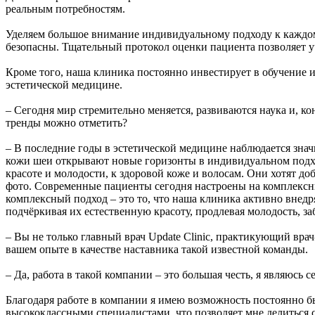
реальным потребностям.
Уделяем большое внимание индивидуальному подходу к каждом
безопасны. Тщательный протокол оценки пациента позволяет уч
Кроме того, наша клиника постоянно инвестирует в обучение 
эстетической медицине.
– Сегодня мир стремительно меняется, развиваются наука и, к
тренды можно отметить?
– В последние годы в эстетической медицине наблюдается знач
кожи шеи открывают новые горизонты в индивидуальном подход
красоте и молодости, к здоровой коже и волосам. Они хотят доб
фото. Современные пациенты сегодня настроены на комплексны
комплексный подход – это то, что наша клиника активно внед
подчёркивая их естественную красоту, продлевая молодость, заб
– Вы не только главный врач Update Clinic, практикующий врач
вашем опыте в качестве наставника такой известной команды.
– Да, работа в такой компании – это большая честь, я являюс
Благодаря работе в компании я имею возможность постоянно б
высококлассными специалистами, что позволяет мне делиться