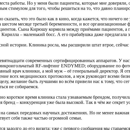
 места работы. Но у меня были пациенты, которые мне доверяли, 
чным стимулом для того, чтобы решиться на то, что давно плани
сказать, что это было как в кино, когда кажется, что ничего не
на шестом месяце третьей беременности, и все организационные 
пациентов. Сына Кирюшу кормила между приёмами пациентов, а 
и Кирилла – маленький босс. А его прабабушка даже предлагала 
асной истории. Клиника росла, мы расширили штат втрое, сейчас в
евятнадцати современных сертифицированных аппаратов. У нас 
кроигольчатый RF-лифтинг ENDYMED; оборудование по фотот
вный врач клиники, а мой муж – её генеральный директор. Я отв
ие всех медицинских протоколов, а муж руководит всеми бизне
елу, желание быть лучшими во всём привели нас к тому, что сег
ься не собираемся.
аточно короткое время клиника стала узнаваемым брендом, получ
я бренд – конкуренция уже была высокой. Так в чём же секрет у
ые на самых передовых научных достижениях. Но не менее важная
твует себя также частью огромной семьи.
ается задолго до его визита: уже с первого сообщения мы старае