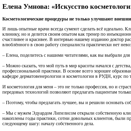
Елена Умнова: «Искусство косметологи
Косметологические процедуры не только улучшают внешний 
И лишь опытные врачи всегда сумеют сделать всё идеально. Кл
клинику, но и делится своим опытом как тренер по инъекционн
счастливее и красивее. В интервью нашему изданию доктор рас
влюблённого в свою работу специалиста практически нет нево
– Елена, поделитесь с нашими читателями, как вы выбрали для
– Можно сказать, что мой путь в мир красоты начался с детства,
профессиональной практики. В основе всего хорошее образова
кафедре дерматовенерологии и косметологии в РУДН, курс по
И косметология для меня – это не только профессия, но и стра
передовых технологий позволяют предлагать пациентам только
– Поэтому, чтобы предлагать лучшее, вы и решили основать с
– Мы с мужем Эдуардом Липелисом открыли собственную клиник
накоплены годы практики, сотни довольных клиентов, были пр
следующему шагу: началу собственного дела.