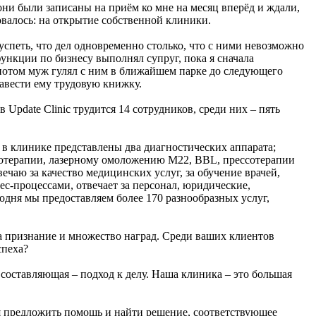
они были записаны на приём ко мне на месяц вперёд и ждали,
ровалось: на открытие собственной клиники.
 успеть, что дел одновременно столько, что с ними невозможно
функции по бизнесу выполнял супруг, пока я сначала
потом муж гулял с ним в ближайшем парке до следующего
завести ему трудовую книжку.
 Update Clinic трудится 14 сотрудников, среди них – пять
в клинике представлены два диагностических аппарата;
ерапии, лазерному омоложению М22, BBL, прессотерапии
ечаю за качество медицинских услуг, за обучение врачей,
с-процессами, отвечает за персонал, юридические,
одня мы предоставляем более 170 разнообразных услуг,
ила признание и множество наград. Среди ваших клиентов
спеха?
 составляющая – подход к делу. Наша клиника – это большая
мся предложить помощь и найти решение, соответствующее