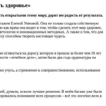
ь здоровье»
ть открытыми этому миру, дарят им радость от результата.
 стажем Еленой Умновой. Она не только создала собственную
ак врача она видит в том, чтобы сделать этот мир здоровее,
метологии и инновационных методиках. А также о том, что для
елу способны творить настоящие чудеса.
ью оглянуться на дорогу, которую я прошла за более чем 18 лет
ости «лечебное дело», затем были два года ординатуры на
ывно учусь, а стремление к совершенствованию, использование
ей, думали, искали лучшие решения. В моём багаже уже были
ровалось понимание всех процессов – всё это логично вело к