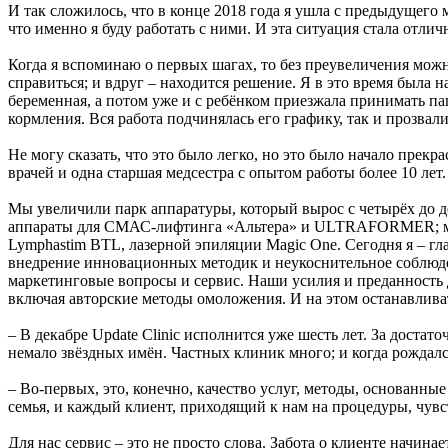
И так сложилось, что в конце 2018 года я ушла с предыдущего
что именно я буду работать с ними. И эта ситуация стала отли
Когда я вспоминаю о первых шагах, то без преувеличения можно 
справиться; и вдруг – находится решение. Я в это время была 
беременная, а потом уже и с ребёнком приезжала принимать 
кормления. Вся работа подчинялась его графику, так и прозвал
Не могу сказать, что это было легко, но это было начало прекр
врачей и одна старшая медсестра с опытом работы более 10 лет.
Мы увеличили парк аппаратуры, который вырос с четырёх до д
аппараты для СМАС-лифтинга «Альтера» и ULTRAFORMER; ми
Lymphastim BTL, лазерной эпиляции Magic One. Сегодня я – гла
внедрение инновационных методик и неукоснительное соблюден
маркетинговые вопросы и сервис. Наши усилия и преданность д
включая авторские методы омоложения. И на этом останавливат
– В декабре Update Clinic исполнится уже шесть лет. За дост
немало звёздных имён. Частных клиник много; и когда рождалс
– Во-первых, это, конечно, качество услуг, методы, основанн
семья, и каждый клиент, приходящий к нам на процедуры, чувс
Для нас сервис – это не просто слова. Забота о клиенте начин