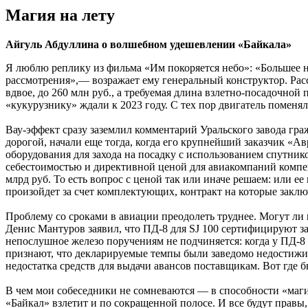
Магия на лету
Айгуль Абдуллина о волшебном удешевлении «Байкала»
Я люблю реплику из фильма «Им покоряется небо»: «Большее н
рассмотрения»,— возражает ему генеральный конструктор. Рас
вдвое, до 260 млн руб., а требуемая длина взлетно-посадочной 
«кукурузнику» ждали к 2023 году. С тех пор двигатель поменял
Вау-эффект сразу заземлил комментарий Уральского завода гра
дорогой, начали еще тогда, когда его крупнейший заказчик «А
оборудования для захода на посадку с использованием спутни
себестоимостью и директивной ценой для авиакомпаний компенси
млрд руб. То есть вопрос с ценой так или иначе решаем: или 
произойдет за счет комплектующих, контракт на которые зак
Проблему со сроками в авиации преодолеть труднее. Могут ли
Денис Мантуров заявил, что ПД-8 для SJ 100 сертифицируют за
непослушное железо поручениям не подчиняется: когда у ПД-8 д
признают, что декларируемые темпы были заведомо недостижи
недостатка средств для выдачи авансов поставщикам. Вот где 
В чем мои собеседники не сомневаются — в способности «магич
«Байкал» взлетит и по сокращенной полосе. И все будут правы, 