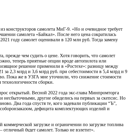
из конструкторов самолета МиГ-9. «Но и очевидное требует
чшении самолета «Байкал». После него цена сократилась
 2021 году самолет оценивали в 120 млн руб. Тогда замену
, прежде чем судить о цене. Хотя говорить, что самолет
можно, теперь приятные опции вроде автопилота или
о изящное решение применили в «Ростехе»: разницу между
а 2,3 млрд и 3,6 млрд руб. при себестоимости в 5,4 млрд и 9
ство. Пока же в УЗГА мне уточнили, что снижение стоимости
 технологичности сборки.
прос открытый. Весной 2022 года экс-глава Минпромторга
ки несбыточными, другие обиделись на первых за скепсис. Но
ново. Два года спустя те, кого задевали публикации “Ъ”,
особоронзаказом, дефицита комплектующих изделий и
й коммерческой загрузке и ограничении по загрузке топлива
– отличный будет самолет. Только не взлетит».