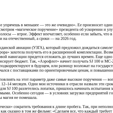
е упрячешь в меньшее — это же очевидно». Ее произносит один 
смотрим «магическое поручение» президента об ускорении и улу
полосы — втрое. Эффект впечатляет, особенно если забыть, что в
и на отечественный, а сроки — на 2026 год.
жданской авиации (УЗГА), который предложил дождаться самолета
врора» захотела получить его в расширенной комплектации. Воз
ковой навигации придется отложить до лучших времен. Еще одн
рует бюджет. Так, «Аэрофлот» начнет получать SJ 100 и МС-21 з
ее подкорректируют в будущем, или разницу возложат на государ
лючался с поставщиками по ориентировочным ценам, и повышения
 повлиять на этот параметр даже самые высокие поручения — во
 12–14 месяцев. Одни мои источники в отрасли назвали эти сро
ля SJ 100 разлетелись лопатки, пришлось начинать испытания за
мыми. Особенно сегодня — в условиях загрузки предприятий г
бы магия не помешала.
ески» сократить требования к длине пробега. Так, при неполно
как сказано в том же фильме: «Сделаем все, что каждый требует 