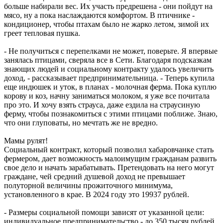
больше набирали вес. Их участь предрешена - они пойдут на
мясо, ну а пока наслаждаются комфортом. В птичнике -
кондиционер, чтобы птахам было не жарко летом, зимой их
греет тепловая пушка.
- Не получиться с перепелками не может, поверьте. Я впервые
занялась птицами, сверяла все в Сети. Благодаря подсказкам
знающих людей и социальному контракту удалось увеличить
доход, - рассказывает предпринимательница. - Теперь купила
еще индюшек и уток, в планах - молочная ферма. Пока куплю
корову и коз, начну заниматься молоком, я уже все почитала
про это. И хочу взять страуса, даже ездила на страусиную
ферму, чтобы познакомиться с этими птицами поближе. Знаю,
что они глуповаты, но мечтать же не вредно.
Мамы рулят!
Социальный контракт, который позволил хабаровчанке стать
фермером, дает возможность малоимущим гражданам развить
свое дело и начать зарабатывать. Претендовать на него могут
граждане, чей средний душевой доход не превышает
полуторной величины прожиточного минимума,
установленного в крае. В 2024 году это 19937 рублей.
- Размеры социальной помощи зависят от указанной цели:
индивидуальное предпринимательство - до 350 тысяч рублей,