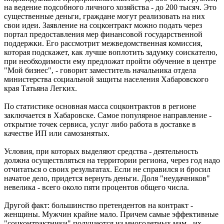
на ведение подсобного личного хозяйства - до 200 тысяч. Это
существенные деньги, граждане могут реализовать на них
свои идеи. Заявление на соцконтракт можно подать через
портал предоставления мер финансовой государственной
поддержки. Его рассмотрит межведомственная комиссия,
которая подскажет, как лучше воплотить задумку соискателю,
при необходимости ему предложат пройти обучение в центре
"Мой бизнес", - говорит заместитель начальника отдела
министерства социальной защиты населения Хабаровского
края Татьяна Легких.
По статистике основная масса соцконтрактов в регионе
заключается в Хабаровске. Самое популярное направление -
открытие точек сервиса, услуг либо работа в доставке в
качестве ИП или самозанятых.
Условия, при которых выделяют средства - деятельность
должна осуществляться на территории региона, через год надо
отчитаться о своих результатах. Если не справился и бросил
начатое дело, придется вернуть деньги. Доля "неудачников"
невелика - всего около пяти процентов общего числа.
Другой факт: большинство претендентов на контракт -
женщины. Мужчин крайне мало. Причем самые эффективные
"соцконтрактники" получаются из многодетных мам - их