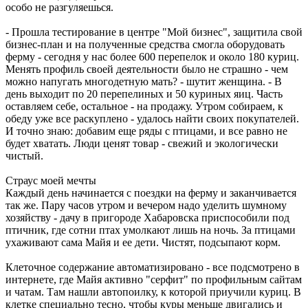
особо не разгуляешься.
- Прошла тестирование в центре "Мой бизнес", защитила свой
бизнес-план и на полученные средства смогла оборудовать
ферму - сегодня у нас более 600 перепелок и около 180 куриц.
Менять профиль своей деятельности было не страшно - чем
можно напугать многодетную мать? - шутит женщина. - В
день выходит по 20 перепелиных и 50 куриных яиц. Часть
оставляем себе, остальное - на продажу. Утром собираем, к
обеду уже все раскуплено - удалось найти своих покупателей.
И точно знаю: добавим еще ряды с птицами, и все равно не
будет хватать. Люди ценят товар - свежий и экологически
чистый.
Страус моей мечты
Каждый день начинается с поездки на ферму и заканчивается
так же. Пару часов утром и вечером надо уделить шумному
хозяйству - дачу в пригороде Хабаровска приспособили под
птичник, где сотни птах умолкают лишь на ночь. За птицами
ухаживают сама Майя и ее дети. Чистят, подсыпают корм.
Клеточное содержание автоматизировано - все подсмотрено в
интернете, где Майя активно "серфит" по профильным сайтам
и чатам. Там нашли автопоилку, к которой приучили куриц. В
клетке специально тесно, чтобы куры меньше двигались и