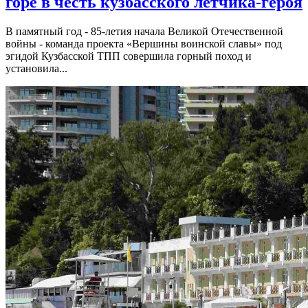
горе в честь кузбасского лётчика-героя
В памятный год - 85-летия начала Великой Отечественной
войны - команда проекта «Вершины воинской славы» под
эгидой Кузбасской ТПП совершила горный поход и
установила...