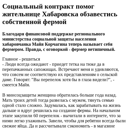
Социальный контракт помог
жительнице Хабаровска обзавестись
собственной фермой
Благодаря финансовой поддержке регионального
министерства социальной защиты населения
хабаровчанка Майя Корчагина теперь называет себя
фермером. Правда, с оговоркой - фермер нетипичный.
Главное - решиться
- Люди всегда ожидают - приедет тетка на тюке да в
перепачканных сапожищах. Встречают меня и удивляются,
что совсем не соответствую их представлениям о сельской
даме. Говорят: "Вы перепелок хотя бы в глаза видели?", -
смеется Майя.
В минсоцзащиты женщина обратилась больше года назад.
Мать троих детей тогда развелась с мужем, тянуть семью
одной стало сложно. Задумалась, как зарабатывать на жизнь
дальше и вдруг решилась на создание фермы. На начальном
этапе закупили 60 перепелок - вычитали в интернете, что за
ними легко ухаживать. Завели, чтобы для ребятни всегда были
свежие яйца. Да и рассчитывали сэкономить - в магазине