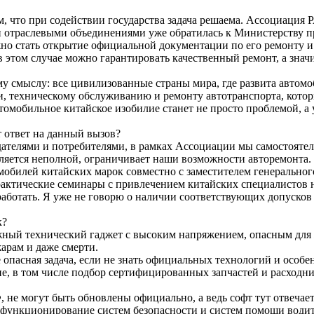
таем, что при содействии государства задача решаема. Ассоци
ми отраслевыми объединениями уже обратилась к Министерству 
но стать открытие официальной документации по его ремонту и
 этом случае можно гарантировать качественный ремонт, а значи
му смыслу: все цивилизованные страны мира, где развита автом
, техническому обслуживанию и ремонту автотранспорта, котор
омобильное китайское изобилие станет не просто проблемой, а 
т ответ на данный вызов?
онодателями и потребителями, в рамках Ассоциации мы самостоя
вляется неполной, ограничивает наши возможности авторемонта
обилей китайских марок совместно с заместителем генерально
актические семинары с привлечением китайских специалистов н
ботать. Я уже не говорю о наличии соответствующих допусков 
к?
ложный технический гаджет с высоким напряжением, опасным дл
жарам и даже смерти.
опасная задача, если не знать официальных технологий и особе
е, в том числе подбор сертифицированных запчастей и расходник
 не могут быть обновлены официально, а ведь софт тут отвечает
е функционирование систем безопасности и систем помощи водит