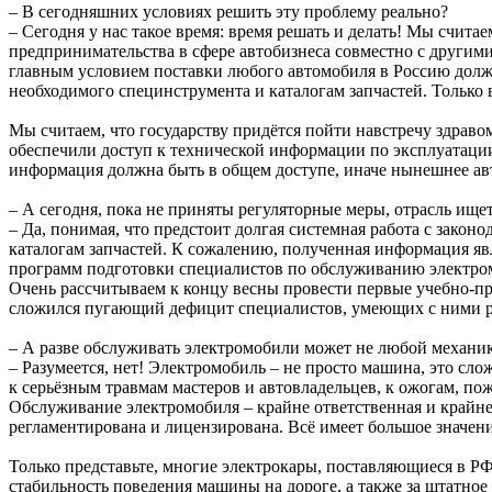
– В сегодняшних условиях решить эту проблему реально?
– Сегодня у нас такое время: время решать и делать! Мы счи
предпринимательства в сфере автобизнеса совместно с други
главным условием поставки любого автомобиля в Россию долж
необходимого специнструмента и каталогам запчастей. Только в
Мы считаем, что государству придётся пойти навстречу здраво
обеспечили доступ к технической информации по эксплуатации
информация должна быть в общем доступе, иначе нынешнее авт
– А сегодня, пока не приняты регуляторные меры, отрасль ище
– Да, понимая, что предстоит долгая системная работа с зак
каталогам запчастей. К сожалению, полученная информация я
программ подготовки специалистов по обслуживанию электром
Очень рассчитываем к концу весны провести первые учебно-пр
сложился пугающий дефицит специалистов, умеющих с ними ра
– А разве обслуживать электромобили может не любой механи
– Разумеется, нет! Электромобиль – не просто машина, это с
к серьёзным травмам мастеров и автовладельцев, к ожогам, по
Обслуживание электромобиля – крайне ответственная и крайне 
регламентирована и лицензирована. Всё имеет большое значени
Только представьте, многие электрокары, поставляющиеся в РФ,
стабильность поведения машины на дороге, а также за штатно