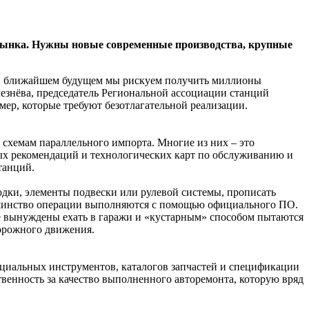
 рынка. Нужны новые современные производства, крупные
. В ближайшем будущем мы рискуем получить миллионы
лезнёва, председатель Региональной ассоциации станций
мер, которые требуют безотлагательной реализации.
 схемам параллельного импорта. Многие из них – это
ых рекомендаций и технологических карт по обслуживанию и
танций.
дки, элементы подвески или рулевой системы, прописать
льшинство операции выполняются с помощью официального ПО.
е вынуждены ехать в гаражи и «кустарным» способом пытаются
дорожного движения.
ециальных инструментов, каталогов запчастей и спецификации
венность за качество выполненного авторемонта, которую вряд