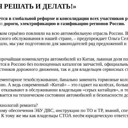
Я РЕШАТЬ И ДЕЛАТЬ!»
ется в глобальной реформе и консолидации всех участников
: дороги, электрификацию и газификацию регионов России.
шком серьёзно повлияли на всю автомобильную отрасль России
исного обслуживания в нашей стране, – предупреждает Ольга Се
шло, мы уже подготовили для законодателей ряд предложений и 
широчайшая номенклатура автомобилей из Китая, львиная доля по
тся в Россию без полноценных каталогов запчастей, официальн
астников дорожного движения, так и для владельцев сервисных с
ментарное техобслуживание, банально заменить тормозные коло
нию. А ведь современный «Китай» – это гаджет на колёсах, бо
 отказывают в обслуживании владельцам «серых китайцев», и т
зывается на техническом состоянии автомобилей и безопасности 
ехнологий ремонта?
мному обеспечения ЭБУ ДВС, инструкции по ТО и ТР, знаний, сп
е. К тому же мы как владельцы СТОА несём юридическую ответст