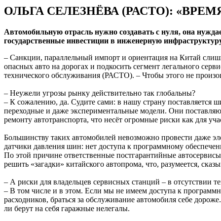
ОЛЬГА СЕЛЕЗНЁВА (РАСТО): «ВРЕМ
Автомобильную отрасль нужно создавать с нуля, она нужда
государственные инвестиции в инженерную инфраструктуру
– Санкции, параллельный импорт и ориентация на Китай сли
опасных авто на дорогах и подкосить сегмент легального серв
технического обслуживания (РАСТО). – Чтобы этого не произо
– Неужели угрозы рынку действительно так глобальны?
– К сожалению, да. Судите сами: в нашу страну поставляется 
переходные и даже экспериментальные модели. Они поставляю
ремонту автотранспорта, что несёт огромные риски как для уч
Большинству таких автомобилей невозможно провести даже эле
датчики давления шин: нет доступа к программному обеспече
По этой причине ответственные постгарантийные автосервисы
решить «загадки» китайского автопрома, что, разумеется, ска
– А риски для владельцев сервисных станций – в отсутствии т
– В том числе и в этом. Если мы не имеем доступа к програм
расходников, браться за обслуживание автомобиля себе дорож
ли берут на себя гаражные нелегалы.