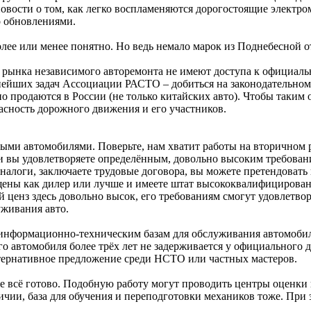
вости о том, как легко воспламеняются дорогостоящие электро
о обновлениями.
олее или менее понятно. Но ведь немало марок из Поднебесной 
 рынка независимого авторемонта не имеют доступа к официаль
ажнейших задач Ассоциации РАСТО – добиться на законодательно
о продаются в России (не только китайских авто). Чтобы таким
сность дорожного движения и его участников.
ными автомобилями. Поверьте, нам хватит работы на вторичном
и вы удовлетворяете определённым, довольно высоким требован
е налоги, заключаете трудовые договора, вы можете претендов
ащены как дилер или лучше и имеете штат высококвалифицирова
 ценз здесь довольно высок, его требованиям смогут удовлетвор
уживания авто.
 информационно-техническим базам для обслуживания автомобил
о автомобиля более трёх лет не задерживается у официального д
льтернативное предложение среди НСТО или частных мастеров.
е всё готово. Подобную работу могут проводить центры оценки
чии, база для обучения и переподготовки механиков тоже. При 