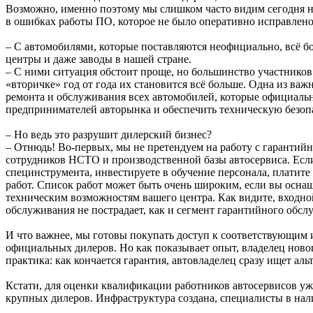
Возможно, именно поэтому мы слишком часто видим сегодня но
в ошибках работы ПО, которое не было оперативно исправлен
– С автомобилями, которые поставляются неофициально, всё б
центры и даже заводы в нашей стране.
– С ними ситуация обстоит проще, но большинство участников
«вторичке» год от года их становится всё больше. Одна из в
ремонта и обслуживания всех автомобилей, которые официальн
предпринимателей авторынка и обеспечить техническую безопа
– Но ведь это разрушит дилерский бизнес?
– Отнюдь! Во-первых, мы не претендуем на работу с гарантий
сотрудников НСТО и производственной базы автосервиса. Есл
специнструмента, инвестируете в обучение персонала, платит
работ. Список работ может быть очень широким, если вы осн
техническим возможностям вашего центра. Как видите, входной
обслуживания не пострадает, как и сегмент гарантийного обсл
И что важнее, мы готовы покупать доступ к соответствующим
официальных дилеров. Но как показывает опыт, владелец новог
практика: как кончается гарантия, автовладелец сразу ищет а
Кстати, для оценки квалификации работников автосервисов уж
крупных дилеров. Инфраструктура создана, специалисты в нали