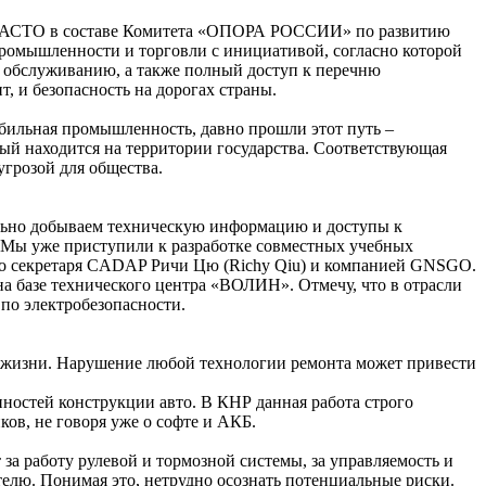
ация РАСТО в составе Комитета «ОПОРА РОССИИ» по развитию
промышленности и торговли с инициативой, согласно которой
 обслуживанию, а также полный доступ к перечню
т, и безопасность на дорогах страны.
обильная промышленность, давно прошли этот путь –
ый находится на территории государства. Соответствующая
угрозой для общества.
тельно добываем техническую информацию и доступы к
. Мы уже приступили к разработке совместных учебных
го секретаря CADAP Ричи Цю (Richy Qiu) и компанией GNSGO.
а базе технического центра «ВОЛИН». Отмечу, что в отрасли
по электробезопасности.
я жизни. Нарушение любой технологии ремонта может привести
нностей конструкции авто. В КНР данная работа строго
ов, не говоря уже о софте и АКБ.
 за работу рулевой и тормозной системы, за управляемость и
елю. Понимая это, нетрудно осознать потенциальные риски.