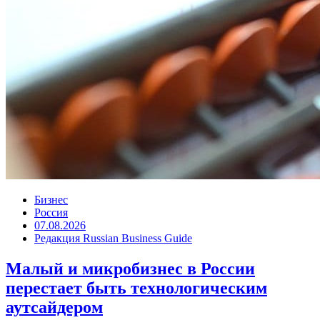
Бизнес
Россия
07.08.2026
Редакция Russian Business Guide
Малый и микробизнес в России
перестает быть технологическим
аутсайдером