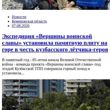
Новости
Кемеровская область
07.08.2026
Экспедиция «Вершины воинской
славы» установила памятную плиту на
горе в честь кузбасского лётчика-героя
В памятный год - 85-летия начала Великой Отечественной
войны - команда проекта «Вершины воинской славы» под
эгидой Кузбасской ТПП совершила горный поход и
установила...