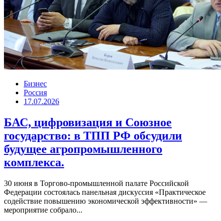
Бизнес
Россия
17.07.2026
БАС, цифровизация и Союзное
государство: в ТПП РФ обсудили
будущее агропромышленного
комплекса.
30 июня в Торгово-промышленной палате Российской
Федерации состоялась панельная дискуссия «Практическое
содействие повышению экономической эффективности» —
мероприятие собрало...