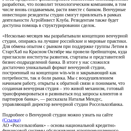
разработки, что позволит технологическим компаниям, в том
числе вновь создаваемым, расти вместе с банком. Венчурные
инвестиции резиденты студии смогут привлекать в рамках
деятельности АгроИнвест Клуба. Резидентам также будет
доступна помощь в структурировании сделок.
«Несколько месяцев мы разрабатывали концепцию венчурной
студии, опираясь на лучшие российские и мировые практики.
Для обмена опытом с рынком при поддержке группы Летим в
СтартХаб на Красном Октябре мы провели брейншторм, куда
пригласили институты развития, стартапы и представителей
бизнес-подразделений банка. В итоге у нас сложился
достаточно уникальный формат венчурной студии,
построенный на концепции win-win и закрывающий как
потребности, так и боли рынка. Мы с воодушевлением
начинаем работу, открыты к обратной связи и понимаем, что
созданная венчурная студия – это живой механизм, готовый
трансформироваться и развиваться под запросы клиентов и
партнеров банка», — рассказала Наталья Мендус,
управляющий директор венчурной студии Россельхозбанка.
Подробнее о Венчурной студии можно узнать на сайте
(Ссылка)
АО «Россельхозбанк» – основа национальной кредитно-
финансовой системы обслуживания агропромышленного