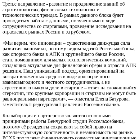
Третье направление - развитие и продвижение знаний об
агротехнологиях, финансовых технологиях и
технологических трендах. В рамках данного блока будет
проводиться работа с данными, полученными в ходе
сотрудничества со стартапами, проведение исследования на
отраслевых рынках России и за рубежом.
«Мы верим, что инновации – существенная движущая сила
развития экономики, поэтому видим задачей Россельхозбанка,
как опорного банка в АПК и крупнейшего банка России,
стать помощником для малых технологических компаний,
создающих актуальные для финансовой сферы и отрасли АПК
решения. Наш уникальный подход, ориентированный на
возврат вложенных средств в виде долгосрочного
взаимовыгодного и честного сотрудничества, а не
агрессивного выкупа доли в стартапе – ответ на сложившийся
стереотип, что крупные корпорации и стартапы не могут быть
равноправными партнерами», — отметила Елена Батурова,
заместитель Председателя Правления Россельхозбанка.
Коллаборация и партнерство являются основными
принципами работы Венчурной студии Россельхозбанка,
поэтому её резиденты сохраняют за собой право на
интеллектуальную собственность и независимость на рынке.
РСХБ продолжит финансировать совместные инновационные