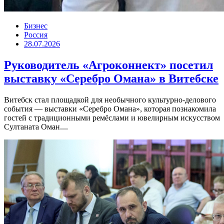
Бизнес
Россия
28.07.2026
Руководитель «Агроконнект» посетил
выставку «Серебро Омана» в Витебске
Витебск стал площадкой для необычного культурно-делового
события — выставки «Серебро Омана», которая познакомила
гостей с традиционными ремёслами и ювелирным искусством
Султаната Оман....