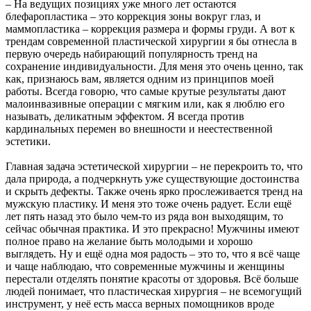
– На ведущих позициях уже много лет остаются
блефаропластика – это коррекция зоны вокруг глаз, и
маммопластика – коррекция размера и формы груди. А вот к
трендам современной пластической хирургии я бы отнесла в
первую очередь набирающий популярность тренд на
сохранение индивидуальности. Для меня это очень ценно, так
как, признаюсь вам, является одним из принципов моей
работы. Всегда говорю, что самые крутые результаты дают
малоинвазивные операции с мягким или, как я люблю его
называть, деликатным эффектом. Я всегда против
кардинальных перемен во внешности и неестественной
эстетики.
Главная задача эстетической хирургии – не перекроить то, что
дала природа, а подчеркнуть уже существующие достоинства
и скрыть дефекты. Также очень ярко прослеживается тренд на
мужскую пластику. И меня это тоже очень радует. Если ещё
лет пять назад это было чем-то из ряда вон выходящим, то
сейчас обычная практика. И это прекрасно! Мужчины имеют
полное право на желание быть молодыми и хорошо
выглядеть. Ну и ещё одна моя радость – это то, что я всё чаще
и чаще наблюдаю, что современные мужчины и женщины
перестали отделять понятие красоты от здоровья. Всё больше
людей понимает, что пластическая хирургия – не всемогущий
инструмент, у неё есть масса верных помощников вроде