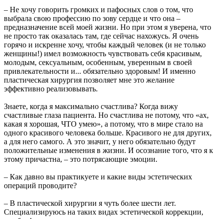
– Не хочу говорить громких и пафосных слов о том, что
выбрала свою профессию по зову сердце и что она –
предназначение всей моей жизни. Но при этом я уверена, что
не просто так оказалась там, где сейчас нахожусь. Я очень
горячо и искренне хочу, чтобы каждый человек (и не только
женщины!) имел возможность чувствовать себя красивым,
молодым, сексуальным, особенным, уверенным в своей
привлекательности и... обязательно здоровым! И именно
пластическая хирургия позволяет мне это желание
эффективно реализовывать.
Знаете, когда я максимально счастлива? Когда вижу
счастливые глаза пациента. Но счастлива не потому, что «ах,
какая я хорошая, ЧТО умею», а потому, что в мире стало на
одного красивого человека больше. Красивого не для других,
а для него самого. А это значит, у него обязательно будут
положительные изменения в жизни. И осознание того, что я к
этому причастна, – это потрясающие эмоции.
– Как давно вы практикуете и какие виды эстетических
операций проводите?
– В пластической хирургии я чуть более шести лет.
Специализируюсь на таких видах эстетической коррекции,