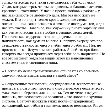
только не всегда есть такая возможность: тебя ждут люди.
Люди, которые верят, что ты исправишь, избавишь, сделаешь
красивее и счастливее. У нас не просто любовь к работе – у
нас зависимость от любимого дела. Мы без него жить не
можем. Кто-то видит только кровь, холодные стены
операционной, запах лекарств и звяканье инструментов, а для
нас это счастье. Наверное, как художнику писать картину или
как учителю воспитывать добро в сердцах своих детей.
Пластическая хирургия – это не про деньги и не про
популярность, как думают многие. В первую очередь это про
сверхответственность, много учёбы, много работы... Нет, не
просто много – безумно много работы. А ещё это про боль,
которую мы всегда пропускаем через себя: боль пациентов. Но
всё это меркнет, когда мы видим затем их наполненные
счастьем глаза и светящиеся лица.
– Насколько менее травматичными становятся со временем
хирургические вмешательства в вашей сфере?
– Современные технологии, оборудование и лекарственные
препараты позволяют провести хирургическое вмешательство
максимально бережно для пациента. Тем не менее следует
помнить, что человеческий организм – это довольно хрупкая
система. Поэтому избежать таких после- операционных
осложнений, как отёки и гематомы, просто нереально. Радует,