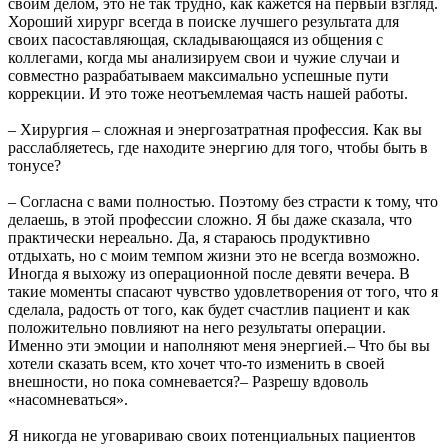
своим делом, это не так трудно, как кажется на первый взгляд.
Хороший хирург всегда в поиске лучшего результата для
своих пасоставляющая, складывающаяся из общения с
коллегами, когда мы анализируем свои и чужие случаи и
совместно разрабатываем максимально успешные пути
коррекции. И это тоже неотъемлемая часть нашей работы.
– Хирургия – сложная и энергозатратная профессия. Как вы
расслабляетесь, где находите энергию для того, чтобы быть в
тонусе?
– Согласна с вами полностью. Поэтому без страсти к тому, что
делаешь, в этой профессии сложно. Я бы даже сказала, что
практически нереально. Да, я стараюсь продуктивно
отдыхать, но с моим темпом жизни это не всегда возможно.
Иногда я выхожу из операционной после девяти вечера. В
такие моменты спасают чувство удовлетворения от того, что я
сделала, радость от того, как будет счастлив пациент и как
положительно повлияют на него результаты операции.
Именно эти эмоции и наполняют меня энергией.– Что бы вы
хотели сказать всем, кто хочет что-то изменить в своей
внешности, но пока сомневается?– Разрешу вдоволь
«насомневаться».
Я никогда не уговариваю своих потенциальных пациентов