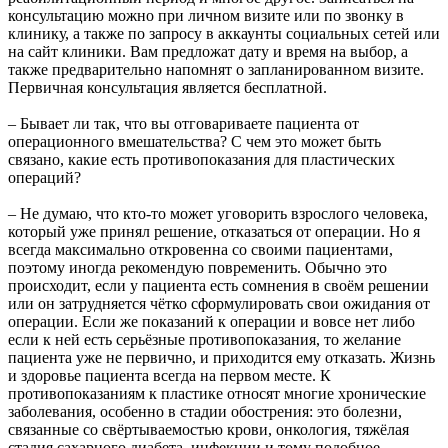
консультацию можно при личном визите или по звонку в
клинику, а также по запросу в аккаунты социальных сетей или
на сайт клиники. Вам предложат дату и время на выбор, а
также предварительно напомнят о запланированном визите.
Первичная консультация является бесплатной.
– Бывает ли так, что вы отговариваете пациента от
операционного вмешательства? С чем это может быть
связано, какие есть противопоказания для пластических
операций?
– Не думаю, что кто-то может уговорить взрослого человека,
который уже принял решение, отказаться от операции. Но я
всегда максимально откровенна со своими пациентами,
поэтому иногда рекомендую повременить. Обычно это
происходит, если у пациента есть сомнения в своём решении
или он затрудняется чётко сформулировать свои ожидания от
операции. Если же показаний к операции и вовсе нет либо
если к ней есть серьёзные противопоказания, то желание
пациента уже не первично, и приходится ему отказать. Жизнь
и здоровье пациента всегда на первом месте. К
противопоказаниям к пластике относят многие хронические
заболевания, особенно в стадии обострения: это болезни,
связанные со свёртываемостью крови, онкология, тяжёлая
стадия сахарного диабета, инфекции и тому подобное.