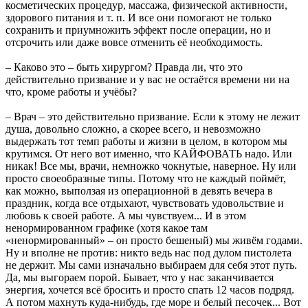
косметических процедур, массажа, физической активности,
здорового питания и т. п. И все они помогают не только
сохранить и приумножить эффект после операции, но и
отсрочить или даже вовсе отменить её необходимость.
– Каково это – быть хирургом? Правда ли, что это
действительно призвание и у вас не остаётся времени ни на
что, кроме работы и учёбы?
– Врач – это действительно призвание. Если к этому не лежит
душа, довольно сложно, а скорее всего, и невозможно
выдержать тот темп работы и жизни в целом, в котором мы
крутимся. От него вот именно, что КАЙФОВАТЬ надо. Или
никак! Все мы, врачи, немножко чокнутые, наверное. Ну или
просто своеобразные типы. Потому что не каждый поймёт,
как можно, выползая из операционной в девять вечера в
праздник, когда все отдыхают, чувствовать удовольствие и
любовь к своей работе. А мы чувствуем... И в этом
ненормированном графике (хотя какое там
«ненормированный» – он просто бешеный) мы живём годами.
Ну и вполне не против: никто ведь нас под дулом пистолета
не держит. Мы сами изначально выбираем для себя этот путь.
Да, мы выгораем порой. Бывает, что у нас заканчивается
энергия, хочется всё бросить и просто спать 12 часов подряд.
А потом махнуть куда-нибудь, где море и белый песочек... Вот