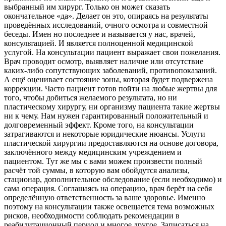
выбранный им хирург. Только он может сказать
окончательное «да». Делает он это, опираясь на результаты
проведённых исследований, очного осмотра и совместной
беседы. Имен но последнее и называется у нас, врачей,
консультацией. И является полноценной медицинской
услугой. На консультации пациент выражает свои пожелания.
Врач проводит осмотр, выявляет наличие или отсутствие
каких-либо сопутствующих заболеваний, противопоказаний.
А ещё оценивает состояние зоны, которая будет подвержена
коррекции. Часто пациент готов пойти на любые жертвы для
того, чтобы добиться желаемого результата, но ни
пластическому хирургу, ни организму пациента такие жертвы
ни к чему. Нам нужен гарантированный положительный и
долговременный эффект. Кроме того, на консультации
затрагиваются и некоторые юридические нюансы. Услуги
пластической хирургии предоставляются на основе договора,
заключённого между медицинским учреждением и
пациентом. Тут же мы с вами можем произвести полный
расчёт той суммы, в которую вам обойдутся анализы,
стационар, дополнительное обследование (если необходимо) и
сама операция. Соглашаясь на операцию, врач берёт на себя
определённую ответственность за ваше здоровье. Именно
поэтому на консультации также освещается тема возможных
рисков, необходимости соблюдать рекомендации в
реабилитационный период и многое другое. Записаться на