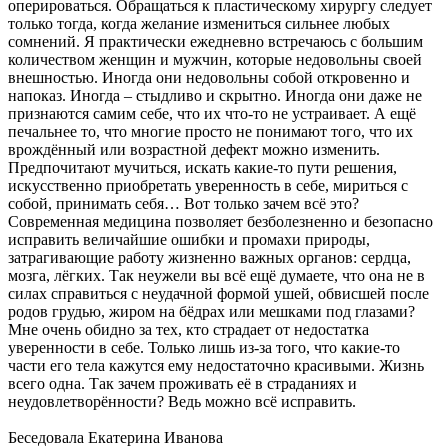
оперироваться. Обращаться к пластическому хирургу следует
только тогда, когда желание измениться сильнее любых
сомнений. Я практически ежедневно встречаюсь с большим
количеством женщин и мужчин, которые недовольны своей
внешностью. Иногда они недовольны собой откровенно и
напоказ. Иногда – стыдливо и скрытно. Иногда они даже не
признаются самим себе, что их что-то не устраивает. А ещё
печальнее то, что многие просто не понимают того, что их
врождённый или возрастной дефект можно изменить.
Предпочитают мучиться, искать какие-то пути решения,
искусственно приобретать уверенность в себе, мириться с
собой, принимать себя… Вот только зачем всё это?
Современная медицина позволяет безболезненно и безопасно
исправить величайшие ошибки и промахи природы,
затрагивающие работу жизненно важных органов: сердца,
мозга, лёгких. Так неужели вы всё ещё думаете, что она не в
силах справиться с неудачной формой ушей, обвисшей после
родов грудью, жиром на бёдрах или мешками под глазами?
Мне очень обидно за тех, кто страдает от недостатка
уверенности в себе. Только лишь из-за того, что какие-то
части его тела кажутся ему недостаточно красивыми. Жизнь
всего одна. Так зачем проживать её в страданиях и
неудовлетворённости? Ведь можно всё исправить.
Беседовала Екатерина Иванова