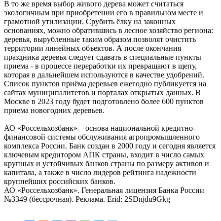
В то же время выбор живого дерева может считаться
экологичным при приобретении его в правильном месте и
грамотной утилизации. Срубить ёлку на законных
основаниях, можно обратившись в лесное хозяйство региона:
деревья, вырубленные таким образом позволят очистить
территории линейных объектов. А после окончания
праздника деревья следует сдавать в специальные пункты
приема - в процессе переработки их превращают в щепу,
которая в дальнейшем используются в качестве удобрений.
Список пунктов приёма деревьев ежегодно публикуется на
сайтах муниципалитетов и порталах открытых данных. В
Москве в 2023 году будет подготовлено более 600 пунктов
приема новогодних деревьев.
АО «Россельхозбанк» – основа национальной кредитно-
финансовой системы обслуживания агропромышленного
комплекса России. Банк создан в 2000 году и сегодня является
ключевым кредитором АПК страны, входит в число самых
крупных и устойчивых банков страны по размеру активов и
капитала, а также в число лидеров рейтинга надежности
крупнейших российских банков.
АО «Россельхозбанк». Генеральная лицензия Банка России
№3349 (бессрочная). Реклама. Erid: 2SDnjdu9Gkg