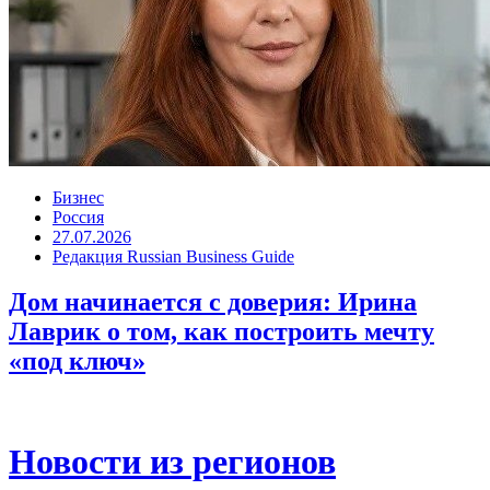
Бизнес
Россия
27.07.2026
Редакция Russian Business Guide
Дом начинается с доверия: Ирина
Лаврик о том, как построить мечту
«под ключ»
Новости из регионов