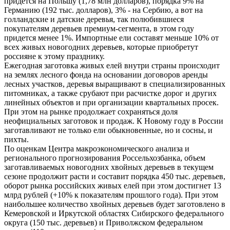
придется на Польшу (1,78 млн долларов), порядка 9% на
Германию (192 тыс. долларов), 3% - на Сербию, а вот на
голландские и датские деревья, так полюбившиеся
покупателям деревьев премиум-сегмента, в этом году
придется менее 1%. Импортные ели составят меньше 10% от
всех живых новогодних деревьев, которые приобретут
россияне к этому празднику.
Ежегодная заготовка живых елей внутри страны происходит
на землях лесного фонда на основании договоров аренды
лесных участков, деревья выращивают в специализированных
питомниках, а также срубают при расчистке дорог и других
линейных объектов и при организации квартальных просек.
При этом на рынке продолжает сохраняться доля
неофициальных заготовок и продаж. К Новому году в России
заготавливают не только ели обыкновенные, но и сосны, и
пихты.
По оценкам Центра макроэкономического анализа и
регионального прогнозирования Россельхозбанка, объем
заготавливаемых новогодних хвойных деревьев в текущем
сезоне продолжит расти и составит порядка 450 тыс. деревьев,
оборот рынка российских живых елей при этом достигнет 13
млрд рублей (+10% к показателям прошлого года). При этом
наибольшее количество хвойных деревьев будет заготовлено в
Кемеровской и Иркутской областях Сибирского федерального
округа (150 тыс. деревьев) и Приволжском федеральном