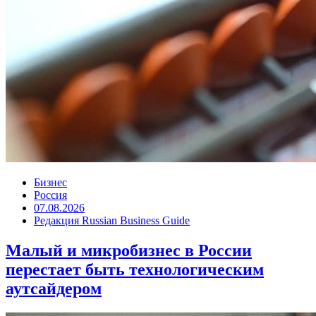
Бизнес
Россия
07.08.2026
Редакция Russian Business Guide
Малый и микробизнес в России
перестает быть технологическим
аутсайдером