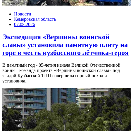
Новости
Кемеровская область
07.08.2026
Экспедиция «Вершины воинской
славы» установила памятную плиту на
горе в честь кузбасского лётчика-героя
В памятный год - 85-летия начала Великой Отечественной
войны - команда проекта «Вершины воинской славы» под
эгидой Кузбасской ТПП совершила горный поход и
установила...