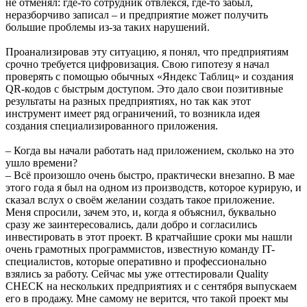
не отменял: где-то сотрудник отвлёкся, где-то забыл,
неразборчиво записал – и предприятие может получить
большие проблемы из-за таких нарушений.
Проанализировав эту ситуацию, я понял, что предприятиям
срочно требуется цифровизация. Свою гипотезу я начал
проверять с помощью обычных «Яндекс Таблиц» и создания
QR-кодов с быстрым доступом. Это дало свои позитивные
результаты на разных предприятиях, но так как этот
инструмент имеет ряд ограничений, то возникла идея
создания специализированного приложения.
– Когда вы начали работать над приложением, сколько на это
ушло времени?
– Всё произошло очень быстро, практически внезапно. В мае
этого года я был на одном из производств, которое курирую, и
сказал вслух о своём желании создать такое приложение.
Меня спросили, зачем это, и, когда я объяснил, буквально
сразу же заинтересовались, дали добро и согласились
инвестировать в этот проект. В кратчайшие сроки мы нашли
очень грамотных программистов, известную команду IT-
специалистов, которые оперативно и профессионально
взялись за работу. Сейчас мы уже оттестировали Quality
CHECK на нескольких предприятиях и с сентября выпускаем
его в продажу. Мне самому не верится, что такой проект мы