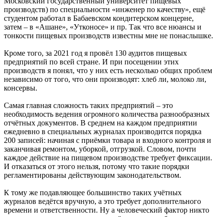
Московский государственный университет пищевых
производств) по специальности «инженер по качеству», ещё
студентом работал в Бабаевском кондитерском концерне,
затем – в «Ашане», «Утконосе» и пр. Так что все нюансы и
тонкости пищевых производств известны мне не понаслышке.
Кроме того, за 2021 год я провёл 130 аудитов пищевых
предприятий по всей стране. И при посещении этих
производств я понял, что у них есть несколько общих проблем
независимо от того, что они производят: хлеб ли, молоко ли,
консервы.
Самая главная сложность таких предприятий – это
необходимость ведения огромного количества разнообразных
отчётных документов. В среднем на каждом предприятии
ежедневно в специальных журналах производится порядка
200 записей: начиная с приёмки товара и входного контроля и
заканчивая ремонтом, уборкой, отгрузкой. Словом, почти
каждое действие на пищевом производстве требует фиксации.
И отказаться от этого нельзя, потому что такие порядки
регламентированы действующим законодательством.
К тому же подавляющее большинство таких учётных
журналов ведётся вручную, а это требует дополнительного
времени и ответственности. Ну а человеческий фактор никто