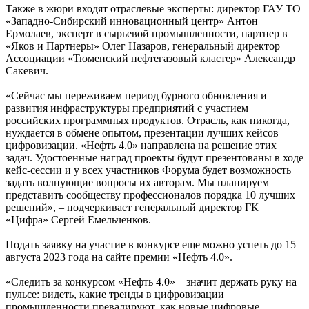
Также в жюри входят отраслевые эксперты: директор ГАУ ТО
«Западно-Сибирский инновационный центр» Антон
Ермолаев, эксперт в сырьевой промышленности, партнер в
«Яков и Партнеры» Олег Назаров, генеральный директор
Ассоциации «Тюменский нефтегазовый кластер» Александр
Сакевич.
«Сейчас мы переживаем период бурного обновления и
развития инфраструктуры предприятий с участием
российских программных продуктов. Отрасль, как никогда,
нуждается в обмене опытом, презентации лучших кейсов
цифровизации. «Нефть 4.0» направлена на решение этих
задач. Удостоенные наград проекты будут презентованы в ходе
кейс-сессии и у всех участников Форума будет возможность
задать волнующие вопросы их авторам. Мы планируем
представить сообществу профессионалов порядка 10 лучших
решений», – подчеркивает генеральный директор ГК
«Цифра» Сергей Емельченков.
Подать заявку на участие в конкурсе еще можно успеть до 15
августа 2023 года на сайте премии «Нефть 4.0».
«Следить за конкурсом «Нефть 4.0» – значит держать руку на
пульсе: видеть, какие тренды в цифровизации
промышленности превалируют, как новые цифровые