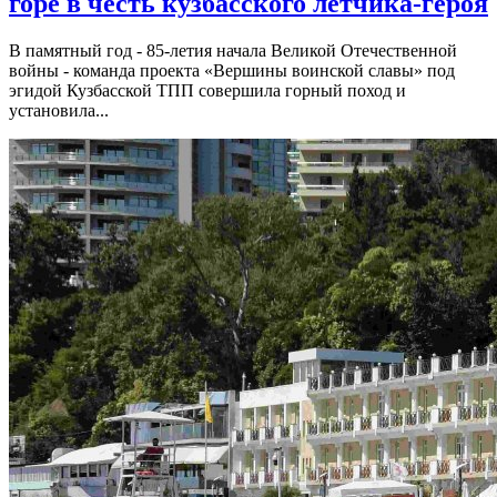
горе в честь кузбасского лётчика-героя
В памятный год - 85-летия начала Великой Отечественной
войны - команда проекта «Вершины воинской славы» под
эгидой Кузбасской ТПП совершила горный поход и
установила...