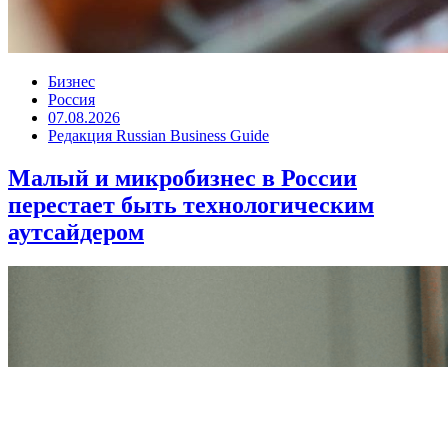
Бизнес
Россия
07.08.2026
Редакция Russian Business Guide
Малый и микробизнес в России
перестает быть технологическим
аутсайдером