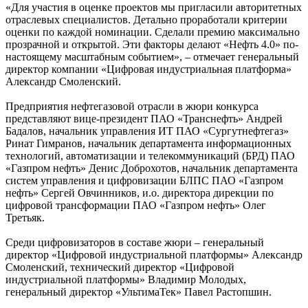
«Для участия в оценке проектов мы пригласили авторитетных
отраслевых специалистов. Детально проработали критерии
оценки по каждой номинации. Сделали премию максимально
прозрачной и открытой. Эти факторы делают «Нефть 4.0» по-
настоящему масштабным событием», – отмечает генеральный
директор компании «Цифровая индустриальная платформа»
Александр Смоленский.
Предприятия нефтегазовой отрасли в жюри конкурса
представляют вице-президент ПАО «Транснефть» Андрей
Бадалов, начальник управления ИТ ПАО «Сургутнефтегаз»
Ринат Гимранов, начальник департамента информационных
технологий, автоматизации и телекоммуникаций (БРД) ПАО
«Газпром нефть» Денис Доброхотов, начальник департамента
систем управления и цифровизации БЛПС ПАО «Газпром
нефть» Сергей Овчинников, и.о. директора дирекции по
цифровой трансформации ПАО «Газпром нефть» Олег
Третьяк.
Среди цифровизаторов в составе жюри – генеральный
директор «Цифровой индустриальной платформы» Александр
Смоленский, технический директор «Цифровой
индустриальной платформы» Владимир Молодых,
генеральный директор «УльтимаТек» Павел Растопшин.