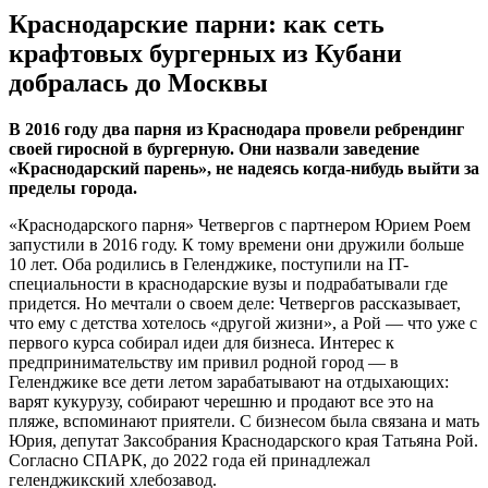
Краснодарские парни: как сеть
крафтовых бургерных из Кубани
добралась до Москвы
В 2016 году два парня из Краснодара провели ребрендинг
своей гиросной в бургерную. Они назвали заведение
«Краснодарский парень», не надеясь когда-нибудь выйти за
пределы города.
«Краснодарского парня» Четвергов с партнером Юрием Роем
запустили в 2016 году. К тому времени они дружили больше
10 лет. Оба родились в Геленджике, поступили на IT-
специальности в краснодарские вузы и подрабатывали где
придется. Но мечтали о своем деле: Четвергов рассказывает,
что ему с детства хотелось «другой жизни», а Рой — что уже с
первого курса собирал идеи для бизнеса. Интерес к
предпринимательству им привил родной город — в
Геленджике все дети летом зарабатывают на отдыхающих:
варят кукурузу, собирают черешню и продают все это на
пляже, вспоминают приятели. С бизнесом была связана и мать
Юрия, депутат Заксобрания Краснодарского края Татьяна Рой.
Согласно СПАРК, до 2022 года ей принадлежал
геленджикский хлебозавод.