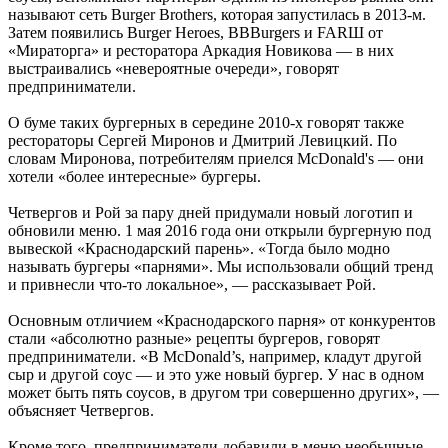
называют сеть Burger Brothers, которая запустилась в 2013-м.
Затем появились Burger Heroes, BBBurgers и FARШ от
«Мираторга» и ресторатора Аркадия Новикова — в них
выстраивались «невероятные очереди», говорят
предприниматели.
О буме таких бургерных в середине 2010-х говорят также
рестораторы Сергей Миронов и Дмитрий Левицкий. По
словам Миронова, потребителям приелся McDonald's — они
хотели «более интересные» бургеры.
Четвергов и Рой за пару дней придумали новый логотип и
обновили меню. 1 мая 2016 года они открыли бургерную под
вывеской «Краснодарский парень». «Тогда было модно
называть бургеры «парнями». Мы использовали общий тренд
и привнесли что-то локальное», — рассказывает Рой.
Основным отличием «Краснодарского парня» от конкурентов
стали «абсолютно разные» рецепты бургеров, говорят
предприниматели. «В McDonald’s, например, кладут другой
сыр и другой соус — и это уже новый бургер. У нас в одном
может быть пять соусов, в другом три совершенно других», —
объясняет Четвергов.
Кроме того, предприниматели добавили в меню необычные