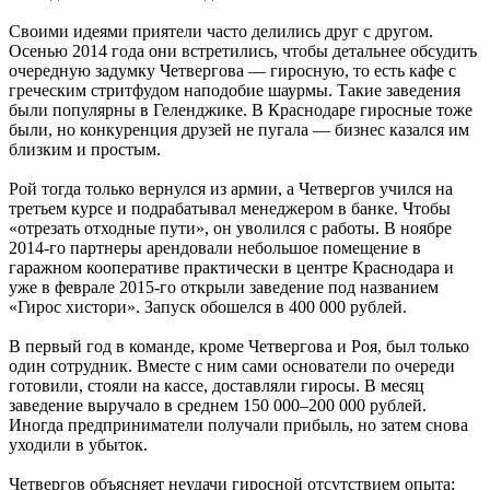
Своими идеями приятели часто делились друг с другом.
Осенью 2014 года они встретились, чтобы детальнее обсудить
очередную задумку Четвергова — гиросную, то есть кафе с
греческим стритфудом наподобие шаурмы. Такие заведения
были популярны в Геленджике. В Краснодаре гиросные тоже
были, но конкуренция друзей не пугала — бизнес казался им
близким и простым.
Рой тогда только вернулся из армии, а Четвергов учился на
третьем курсе и подрабатывал менеджером в банке. Чтобы
«отрезать отходные пути», он уволился с работы. В ноябре
2014-го партнеры арендовали небольшое помещение в
гаражном кооперативе практически в центре Краснодара и
уже в феврале 2015-го открыли заведение под названием
«Гирос хистори». Запуск обошелся в 400 000 рублей.
В первый год в команде, кроме Четвергова и Роя, был только
один сотрудник. Вместе с ним сами основатели по очереди
готовили, стояли на кассе, доставляли гиросы. В месяц
заведение выручало в среднем 150 000–200 000 рублей.
Иногда предприниматели получали прибыль, но затем снова
уходили в убыток.
Четвергов объясняет неудачи гиросной отсутствием опыта: