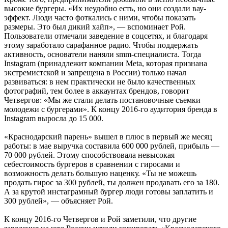
высокие бургеры. «Их неудобно есть, но они создали вау-
эффект. Люди часто фоткались с ними, чтобы показать
размеры. Это был дикий хайп», — вспоминает Рой.
Пользователи отмечали заведение в соцсетях, и благодаря
этому заработало сарафанное радио. Чтобы поддержать
активность, основатели наняли smm-специалиста. Тогда
Instagram (принадлежит компании Meta, которая признана
экстремистской и запрещена в России) только начал
развиваться: в нем практически не было качественных
фотографий, тем более в аккаунтах брендов, говорит
Четвергов: «Мы же стали делать постановочные съемки
молодежи с бургерами». К концу 2016-го аудитория бренда в
Instagram выросла до 15 000.
«Краснодарский парень» вышел в плюс в первый же месяц
работы: в мае выручка составила 600 000 рублей, прибыль —
70 000 рублей. Этому способствовала невысокая
себестоимость бургеров в сравнении с гиросами и
возможность делать большую наценку. «Ты не можешь
продать гирос за 300 рублей, ты должен продавать его за 180.
А за крутой инстаграмный бургер люди готовы заплатить и
300 рублей», — объясняет Рой.
К концу 2016-го Четвергов и Рой заметили, что другие