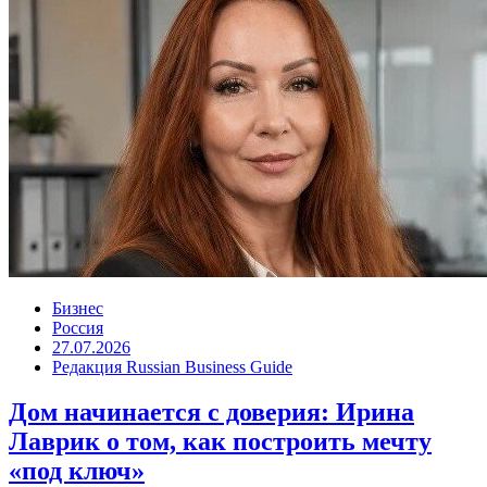
Бизнес
Россия
27.07.2026
Редакция Russian Business Guide
Дом начинается с доверия: Ирина
Лаврик о том, как построить мечту
«под ключ»