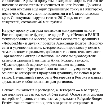
сообщения с Крымом продукты обходились дорого. Но это не
помешало основателям закрепиться на юге России. До конца
года они открыли еще одну франшизную точку в Пятигорске,
после чего быстро стали популярными и в Ставропольском
крае. Совокупная выручка сети за 2017 год, по словам
создателей, составила 40 млн рублей.
На руку проекту сыграла невысокая конкуренция на юге
России: крафтовые бургерные вроде Burger Heroes и FARШ
фокусировались на Москве, замечает основатель франшизы
«ЧебурекМи» и других проектов Александр Долгов. Помогло
сети и удачное название, которое ассоциировалось у южан с
чем-то «своим и родным», добавляет сооснователь компании
TopFranchise Виктор Большаков. По словам руководителя
каталога франшиз franshiza.ru Анны Рождественской,
«Краснодарский парень» вовремя вышел на рынок
франчайзинга: бургерные были на пике популярности, но
основные конкуренты продавали франшизу по ценам в разы
выше. Паушальный взнос сети Четвергова и Роя она называет
адекватным и обоснованным для регионов.
Сейчас Рой живет в Краснодаре, а Четвергов — в Белграде,
где планируется запуск новой бургерной. Основатели смотрят
на сербский рынок с оптимизмом: результаты Belgrade Burger
Festival так впечатлили их, что они решили открывать в