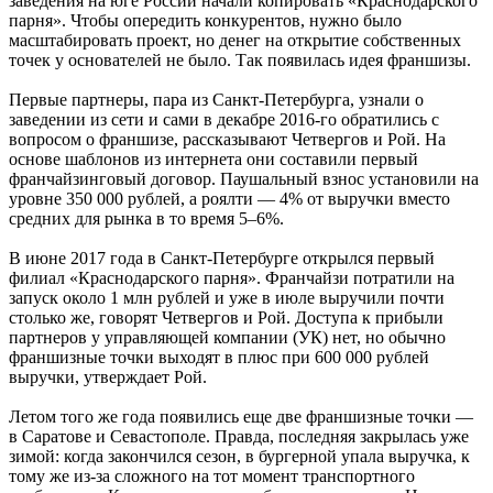
заведения на юге России начали копировать «Краснодарского
парня». Чтобы опередить конкурентов, нужно было
масштабировать проект, но денег на открытие собственных
точек у основателей не было. Так появилась идея франшизы.
Первые партнеры, пара из Санкт-Петербурга, узнали о
заведении из сети и сами в декабре 2016-го обратились с
вопросом о франшизе, рассказывают Четвергов и Рой. На
основе шаблонов из интернета они составили первый
франчайзинговый договор. Паушальный взнос установили на
уровне 350 000 рублей, а роялти — 4% от выручки вместо
средних для рынка в то время 5–6%.
В июне 2017 года в Санкт-Петербурге открылся первый
филиал «Краснодарского парня». Франчайзи потратили на
запуск около 1 млн рублей и уже в июле выручили почти
столько же, говорят Четвергов и Рой. Доступа к прибыли
партнеров у управляющей компании (УК) нет, но обычно
франшизные точки выходят в плюс при 600 000 рублей
выручки, утверждает Рой.
Летом того же года появились еще две франшизные точки —
в Саратове и Севастополе. Правда, последняя закрылась уже
зимой: когда закончился сезон, в бургерной упала выручка, к
тому же из-за сложного на тот момент транспортного