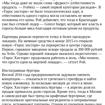
«Мы тогда даже не знали слова «фудкост» (себестоимость
продукта. — Forbes) — самой первой категории расходов». В
«Гирос хистори» не было технологических карт, и
себестоимость одного гироса могла составлять не менее
половины его цены. Рой добавляет, что тогда в Краснодаре
уже был сетевой лидер — Greece burger, который мог класть в
гиросы больше мяса благодаря оптовым ценам на продукты.
Партнеры решили перенести точку в более проходную
локацию. На заемные средства в конце 2015-го открыли
новую «Гирос хистори» на перекрестке в центре города.
Первое, гаражное заведение вскоре продали за 300 000 рублей
на Avito. Однако хорошей локации оказалось недостаточно —
«Гирос Хистори» продолжала работать в ноль. «Мы поняли,
что просто едем на мертвой лошади», — сетует Рой.
Инстаграмные бургеры
Весной 2016 года предприниматели задумали сменить
концепцию — отказаться от греческого стритфуда и найти
новую изюминку. За несколько месяцев до этого в меню
«Гирос Хистори» появились бургеры — к апрелю доля их
продаж превысила долю гиросов. Кроме того, тогда в Москве
в самом разгаре был тренд на крафтовые бургерные, где
использовали оригинальные ингредиенты и непривычные
соусы, вспоминают партнеры. Одним из пионеров рынка они