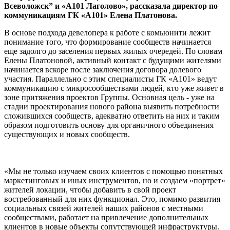
Всеволожск” и «А101 Лаголово», рассказала директор по
коммуникациям ГК «А101» Елена Платонова.
В основе подхода девелопера к работе с комьюнити лежит
понимание того, что формирование сообществ начинается
еще задолго до заселения первых жилых очередей. По словам
Елены Платоновой, активный контакт с будущими жителями
начинается вскоре после заключения договора долевого
участия. Параллельно с этим специалисты ГК «А101» ведут
коммуникацию с микросообществами людей, кто уже живет в
зоне притяжения проектов Группы. Основная цель - уже на
стадии проектирования нового района выявить потребности
сложившихся сообществ, адекватно ответить на них и таким
образом подготовить основу для органичного объединения
существующих и новых сообществ.
«Мы не только изучаем своих клиентов с помощью понятных
маркетинговых и иных инструментов, но и создаем «портрет»
жителей локации, чтобы добавить в свой проект
востребованный для них функционал. Это, помимо развития
социальных связей жителей наших районов с местными
сообществами, работает на привлечение дополнительных
клиентов в новые объекты сопутствующей инфраструктуры.