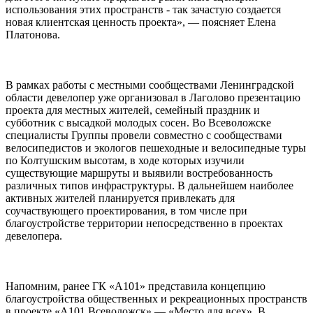
использования этих пространств - так зачастую создается
новая клиентская ценность проекта», — поясняет Елена
Платонова.
В рамках работы с местными сообществами Ленинградской
области девелопер уже организовал в Лаголово презентацию
проекта для местных жителей, семейный праздник и
субботник с высадкой молодых сосен. Во Всеволожске
специалисты Группы провели совместно с сообществами
велосипедистов и экологов пешеходные и велосипедные туры
по Колтушским высотам, в ходе которых изучили
существующие маршруты и выявили востребованность
различных типов инфраструктуры. В дальнейшем наиболее
активных жителей планируется привлекать для
соучаствующего проектирования, в том числе при
благоустройстве территории непосредственно в проектах
девелопера.
Напомним, ранее ГК «А101» представила концепцию
благоустройства общественных и рекреационных пространств
в проекте «А101 Всеволожск» — «Место для всех». В