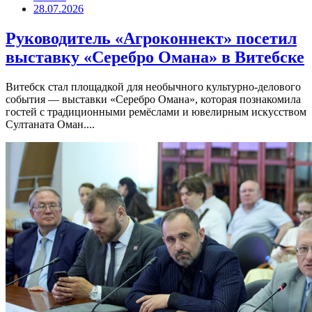
28.07.2026
Руководитель «Агроконнект» посетил
выставку «Серебро Омана» в Витебске
Витебск стал площадкой для необычного культурно-делового
события — выставки «Серебро Омана», которая познакомила
гостей с традиционными ремёслами и ювелирным искусством
Султаната Оман....