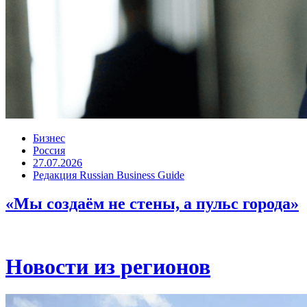
Бизнес
Россия
27.07.2026
Редакция Russian Business Guide
«Мы создаём не стены, а пульс города»
Новости из регионов