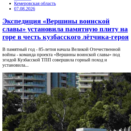
Кемеровская область
07.08.2026
Экспедиция «Вершины воинской
славы» установила памятную плиту на
горе в честь кузбасского лётчика-героя
В памятный год - 85-летия начала Великой Отечественной
войны - команда проекта «Вершины воинской славы» под
эгидой Кузбасской ТПП совершила горный поход и
установила...