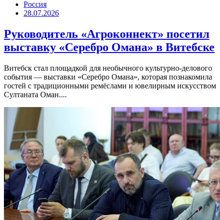
Россия
28.07.2026
Руководитель «Агроконнект» посетил
выставку «Серебро Омана» в Витебске
Витебск стал площадкой для необычного культурно-делового
события — выставки «Серебро Омана», которая познакомила
гостей с традиционными ремёслами и ювелирным искусством
Султаната Оман....