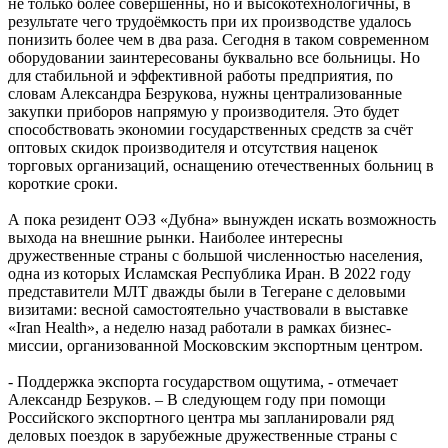
не только более совершенны, но и высокотехнологичны, в
результате чего трудоёмкость при их производстве удалось
понизить более чем в два раза. Сегодня в таком современном
оборудовании заинтересованы буквально все больницы. Но
для стабильной и эффективной работы предприятия, по
словам Александра Безрукова, нужны централизованные
закупки приборов напрямую у производителя. Это будет
способствовать экономии государственных средств за счёт
оптовых скидок производителя и отсутствия наценок
торговых организаций, оснащению отечественных больниц в
короткие сроки.
А пока резидент ОЭЗ «Дубна» вынужден искать возможность
выхода на внешние рынки. Наиболее интересны
дружественные страны с большой численностью населения,
одна из которых Исламская Республика Иран. В 2022 году
представители МЛТ дважды были в Тегеране с деловыми
визитами: весной самостоятельно участвовали в выставке
«Iran Health», а неделю назад работали в рамках бизнес-
миссии, организованной Московским экспортным центром.
- Поддержка экспорта государством ощутима, - отмечает
Александр Безруков. – В следующем году при помощи
Российского экспортного центра мы запланировали ряд
деловых поездок в зарубежные дружественные страны с