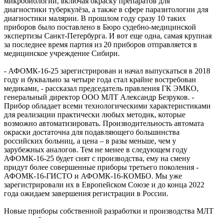
микробиологии, включая окраску препаратов для
диагностики туберкулёза, а также в сфере паразитологии для
диагностики малярии. В прошлом году сразу 10 таких
приборов было поставлено в Бюро судебно-медицинской
экспертизы Санкт-Петербурга. И вот еще одна, самая крупная
за последнее время партия из 20 приборов отправляется в
медицинское учреждение Сибири.
- АФОМК-16-25 зарегистрирован и начал выпускаться в 2018
году и буквально за четыре года стал крайне востребован
медиками, - рассказал председатель правления ГК ЭМКО,
генеральный директор ООО МЛТ Александр Безруков. -
Прибор обладает всеми технологическими характеристиками
для реализации практически любых методик, которые
возможно автоматизировать. Производительность автомата
окраски достаточна для подавляющего большинства
российских больниц, а цена – в разы меньше, чем у
зарубежных аналогов. Тем не менее в следующем году
АФОМК-16-25 будет снят с производства, ему на смену
придут более совершенные приборы третьего поколения -
АФОМК-16-ГИСТО и АФОМК-16-КОМБО. Мы уже
зарегистрировали их в Европейском Союзе и до конца 2022
года ожидаем завершения регистрации в России.
Новые приборы собственной разработки и производства МЛТ