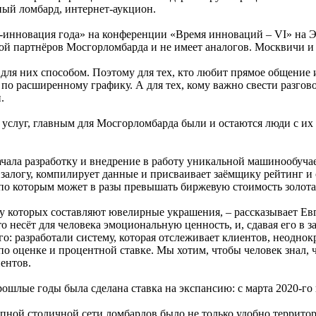
ый ломбард, интернет-аукцион.
инновация года» на конференции «Время инноваций – VI» на Эк
ткой партнёров Мосгорломбарда и не имеет аналогов. Москвичи 
 для них способом. Поэтому для тех, кто любит прямое общение
 расширенному графику. А для тех, кому важно свести разгово
.
х услуг, главным для Мосгорломбарда были и остаются люди с 
ачала разработку и внедрение в работу уникальной машинообуч
залогу, компилирует данные и присваивает заёмщику рейтинг и 
по которым может в разы превышать биржевую стоимость золота,
ову которых составляют ювелирные украшения, – рассказывает 
 несёт для человека эмоциональную ценность, и, сдавая его в 
о: разработали систему, которая отслеживает клиентов, неоднок
 оценке и процентной ставке. Мы хотим, чтобы человек знал, ч
ентов.
ошлые годы была сделана ставка на экспансию: с марта 2020-го 
упной столичной сети ломбардов было не только удобно террито