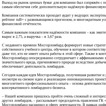
Выход на рынок ценных бумаг для компании был сопряжён с п
самым обеспечив себе дополнительную надёжную финансовую 
Компания систематически проходит аудит у ведущих экспертн
рейтинг ruB+ с развивающимся прогнозом, и многократным у
финансовой отчётности.
Самым важным показателем надёжности компании – как эмитент
вырос в 2,75, а выручка – в 3,67 раза.
С недавнего времени Мосгорломбард формирует новые стратег
собственного учебного центра, обучение в котором соответств
даже тот, кто не имеет опыта работы в этой сфере. Также в к
Мосгорломбард опосредованно сотрудничает с аффинажными за
значительного вреда, причиняемого природе вследствие добычи 
обеспечивает деятельность ломбардов.
Сегодня каждая идея Мосгорломбарда, получившая развитие и 
несмотря на свежие идеи и реализацию инновационных проекто
многолетнего профессионального опыта – основа деятельности
консервативного ломбардного бизнеса.
– Нашей компании пришлось пройти очень сложный и интересн
других ломбардов, – рассказывает председатель правления ГК
Мосгорломбард расширил и сферу деятельности. В рамках цифр