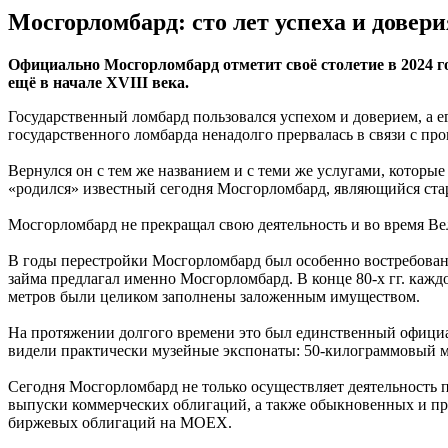
Мосгорломбард: сто лет успеха и довери
Официально Мосгорломбард отметит своё столетие в 2024 г
ещё в начале XVIII века.
Государственный ломбард пользовался успехом и доверием, а е
государственного ломбарда ненадолго прервалась в связи с про
Вернулся он с тем же названием и с теми же услугами, которые
«родился» известный сегодня Мосгорломбард, являющийся ста
Мосгорломбард не прекращал свою деятельность и во время Ве
В годы перестройки Мосгорломбард был особенно востребован:
займа предлагал именно Мосгорломбард. В конце 80-х гг. кажд
метров были целиком заполнены заложенным имуществом.
На протяжении долгого времени это был единственный официа
видели практически музейные экспонаты: 50-килограммовый ма
Сегодня Мосгорломбард не только осуществляет деятельность п
выпуски коммерческих облигаций, а также обыкновенных и п
биржевых облигаций на МОЕХ.