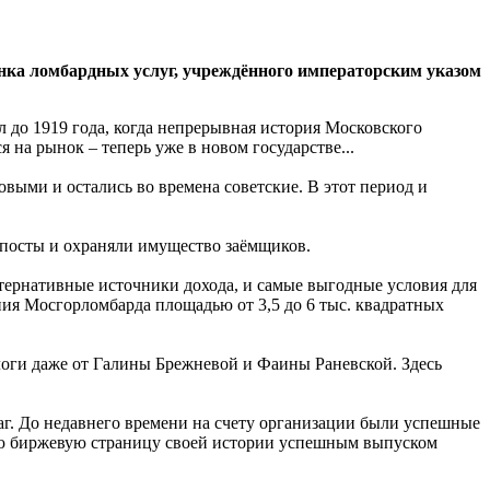
ынка ломбардных услуг, учреждённого императорским указом
л до 1919 года, когда непрерывная история Московского
 на рынок – теперь уже в новом государстве...
овыми и остались во времена советские. В этот период и
 посты и охраняли имущество заёмщиков.
тернативные источники дохода, и самые выгодные условия для
ания Мосгорломбарда площадью от 3,5 до 6 тыс. квадратных
оги даже от Галины Брежневой и Фаины Раневской. Здесь
маг. До недавнего времени на счету организации были успешные
ую биржевую страницу своей истории успешным выпуском