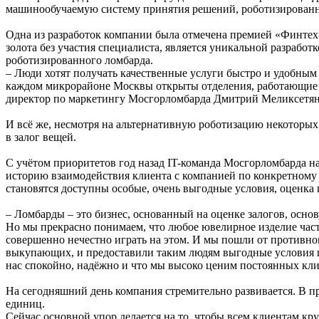
машинообучаемую систему принятия решений, роботизированн
Одна из разработок компании была отмечена премией «Финтех-
золота без участия специалиста, является уникальной разрабо
роботизированного ломбарда.
– Люди хотят получать качественные услуги быстро и удобным
каждом микрорайоне Москвы открыты отделения, работающие по
директор по маркетингу Мосгорломбарда Дмитрий Меликсетян
И всё же, несмотря на альтернативную роботизацию некоторы
в залог вещей.
С учётом приоритетов год назад IT-команда Мосгорломбарда н
историю взаимодействия клиента с компанией по конкретному 
становятся доступны особые, очень выгодные условия, оценка 
– Ломбарды – это бизнес, основанный на оценке залогов, осн
Но мы прекрасно понимаем, что любое ювелирное изделие часто
совершенно нечестно играть на этом. И мы пошли от противног
выкупающих, и предоставили таким людям выгодные условия по
нас спокойно, надёжно и что мы высоко ценим постоянных кли
На сегодняшний день компания стремительно развивается. В пр
единиц.
Сейчас основной упор делается на то, чтобы всем клиентам кр