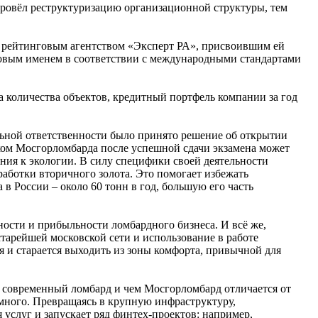
ровёл реструктуризацию организационной структуры, тем
а рейтинговым агентством «Эксперт РА», присвоившим ей
овым именем в соответствии с международными стандартами
а количества объектов, кредитный портфель компании за год
льной ответственности было принято решение об открытии
иком Мосгорломбарда после успешной сдачи экзамена может
ения к экологии. В силу специфики своей деятельности
аботки вторичного золота. Это помогает избежать
в России – около 60 тонн в год, большую его часть
ости и прибыльности ломбардного бизнеса. И всё же,
тарейшей московской сети и использование в работе
я и старается выходить из зоны комфорта, привычной для
е современный ломбард и чем Мосгорломбард отличается от
 много. Превращаясь в крупную инфраструктуру,
услуг и запускает ряд финтех-проектов: например,