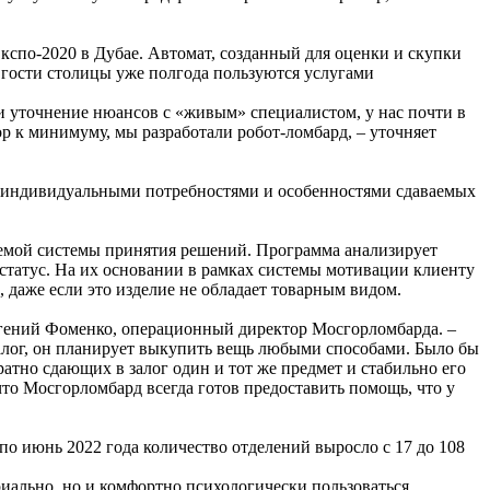
спо-2020 в Дубае. Автомат, созданный для оценки и скупки
и гости столицы уже полгода пользуются услугами
 и уточнение нюансов с «живым» специалистом, у нас почти в
р к минимуму, мы разработали робот-ломбард, – уточняет
их индивидуальными потребностями и особенностями сдаваемых
аемой системы принятия решений. Программа анализирует
статус. На их основании в рамках системы мотивации клиенту
 даже если это изделие не обладает товарным видом.
Евгений Фоменко, операционный директор Мосгорломбарда. –
залог, он планирует выкупить вещь любыми способами. Было бы
ратно сдающих в залог один и тот же предмет и стабильно его
то Мосгорломбард всегда готов предоставить помощь, что у
по июнь 2022 года количество отделений выросло с 17 до 108
риально, но и комфортно психологически пользоваться