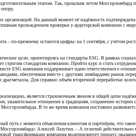
одготовительным этапом. Так, прошлым летом Мосгорломбард п
опору.
ых организаций. На данный момент её надёжность подтвержден
спешным прохождением проверки у аудиторской компании с мир
а – по-прежнему остаются цифры: на 1 сентября, с учётом рост
ические цели, ориентируясь на стандарты ESG. В рамках социа
ует строгим стандартам компании. Пройти курс и стать сотрудн
онтексте ESG компания поддерживает идею ответственного отнош
водами, обеспечивая вместе с другими ломбардами рынок перер
драгметалла. Для справки: объём вторичной переработки золота 
реализацию, является страховочным звеном в общей цепи надёжн
в, уважительное отношение к традициям, сохранение истории с
 Мосгорломбарда. В то же время компания постоянно развиваетс
ый путь с момента объяснения клиентам и партнёрам, что тако
 «Мосгорломбард» Алексей Лазутин. – А отличий действительно
овой трансформации компания модернизирует процесс оказания 