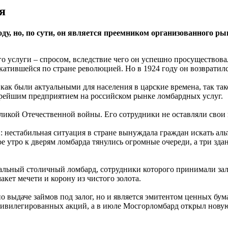
я
оду, но, по сути, он является преемником организованного р
го услуги – спросом, вследствие чего он успешно просуществова
катившейся по стране революцией. Но в 1924 году он возвратился
 как были актуальными для населения в царские времена, так так
рейшим предприятием на российском рынке ломбардных услуг.
ликой Отечественной войны. Его сотрудники не оставляли свои
 нестабильная ситуация в стране вынуждала граждан искать аль
ое утро к дверям ломбарда тянулись огромные очереди, а три зд
льный столичный ломбард, сотрудники которого принимали зал
кет мечети и корону из чистого золота.
о выдаче займов под залог, но и является эмитентом ценных бу
ривилегированных акций, а в июле Мосгорломбард открыл нов