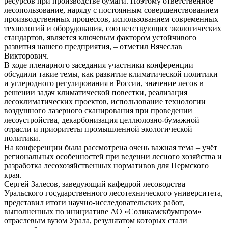
ресурсов при производстве бумаги. Поэтому ответственное
лесопользование, наряду с постоянным совершенствованием
производственных процессов, использованием современных
технологий и оборудования, соответствующих экологических
стандартов, является ключевым фактором устойчивого
развития нашего предприятия, – отметил Вячеслав
Викторович.
В ходе пленарного заседания участники конференции
обсудили такие темы, как развитие климатической политики
и углеродного регулирования в России, значение лесов в
решении задач климатической повестки, реализация
лесоклиматических проектов, использование технологии
воздушного лазерного сканирования при проведении
лесоустройства, декарбонизация целлюлозно-бумажной
отрасли и приоритеты промышленной экологической
политики.
На конференции была рассмотрена очень важная тема – учёт
региональных особенностей при ведении лесного хозяйства и
разработка лесохозяйственных нормативов для Пермского
края.
Сергей Залесов, заведующий кафедрой лесоводства
Уральского государственного лесотехнического университета,
представил итоги научно-исследовательских работ,
выполненных по инициативе АО «Соликамскбумпром»
отраслевым вузом Урала, результатом которых стали