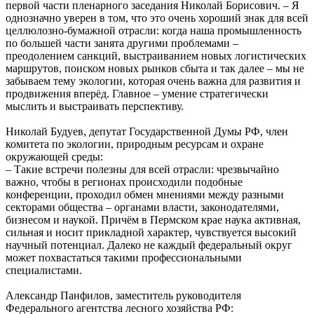
первой части пленарного заседания Николай Борисович. – Я
однозначно уверен в том, что это очень хороший знак для всей
целлюлозно-бумажной отрасли: когда наша промышленность
по большей части занята другими проблемами –
преодолением санкций, выстраиванием новых логистических
маршрутов, поиском новых рынков сбыта и так далее – мы не
забываем тему экологии, которая очень важна для развития и
продвижения вперёд. Главное – умение стратегически
мыслить и выстраивать перспективу.
Николай Будуев, депутат Государственной Думы РФ, член
комитета по экологии, природным ресурсам и охране
окружающей среды:
– Такие встречи полезны для всей отрасли: чрезвычайно
важно, чтобы в регионах происходили подобные
конференции, проходил обмен мнениями между разными
секторами общества – органами власти, законодателями,
бизнесом и наукой. Причём в Пермском крае наука активная,
сильная и носит прикладной характер, чувствуется высокий
научный потенциал. Далеко не каждый федеральный округ
может похвастаться такими профессиональными
специалистами.
Александр Панфилов, заместитель руководителя
Федерального агентства лесного хозяйства РФ: