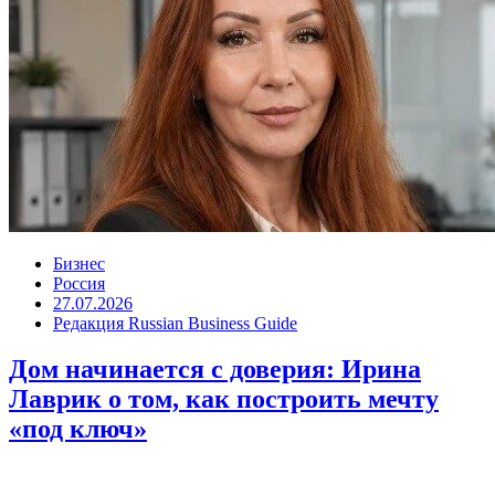
Бизнес
Россия
27.07.2026
Редакция Russian Business Guide
Дом начинается с доверия: Ирина
Лаврик о том, как построить мечту
«под ключ»