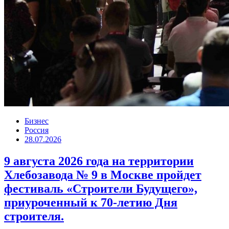
Бизнес
Россия
28.07.2026
9 августа 2026 года на территории
Хлебозавода № 9 в Москве пройдет
фестиваль «Строители Будущего»,
приуроченный к 70-летию Дня
строителя.