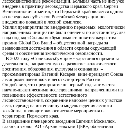
лесохозяйственные рекомендации. Большая часть из них уже
внедрена в практику лесоводства Пермского края. Сергей
Вениаминович отметил, что Пермский край является одним
из передовых субъектов Российской Федерации по
внедрению новаций в лесной комплекс.
Усилия предприятия по внедрению передовых, экологически
направленных инициатив были оценены по достоинству: два
года подряд «Соликамскбумпром» становится лауреатом
премии Global Eco Brand – общественной награды за
выдающиеся достижения в области охраны окружающей
среды и обеспечения экологической безопасности.
– В 2022 году «Соликамскбумпром» удостоился премии за
деятельность, направленную на развитие экологического
воспитания, образования, культуры и созидания, –
прокомментировал Евгений Кесарев, вице-президент Союза
лесопромышленников и лесоэкспортёров России.
Он добавил, что предприятие не первый год занимается
научно-практическими исследованиями, направленными на
повышение эффективности естественного
лесовосстановления, сохранение наиболее ценных участков
леса, переход на интенсивную модель ведения лесного
хозяйства, проводит экологические мероприятия на
территории Пермского края.
В завершение пленарного заседания Евгения Москалюк,
главный эколог АО «Архангельский ЦБК», обозначила