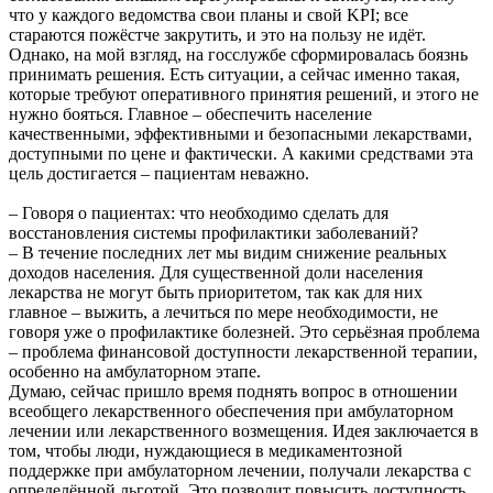
что у каждого ведомства свои планы и свой KPI; все
стараются пожёстче закрутить, и это на пользу не идёт.
Однако, на мой взгляд, на госслужбе сформировалась боязнь
принимать решения. Есть ситуации, а сейчас именно такая,
которые требуют оперативного принятия решений, и этого не
нужно бояться. Главное – обеспечить население
качественными, эффективными и безопасными лекарствами,
доступными по цене и фактически. А какими средствами эта
цель достигается – пациентам неважно.
– Говоря о пациентах: что необходимо сделать для
восстановления системы профилактики заболеваний?
– В течение последних лет мы видим снижение реальных
доходов населения. Для существенной доли населения
лекарства не могут быть приоритетом, так как для них
главное – выжить, а лечиться по мере необходимости, не
говоря уже о профилактике болезней. Это серьёзная проблема
– проблема финансовой доступности лекарственной терапии,
особенно на амбулаторном этапе.
Думаю, сейчас пришло время поднять вопрос в отношении
всеобщего лекарственного обеспечения при амбулаторном
лечении или лекарственного возмещения. Идея заключается в
том, чтобы люди, нуждающиеся в медикаментозной
поддержке при амбулаторном лечении, получали лекарства с
определённой льготой. Это позволит повысить доступность