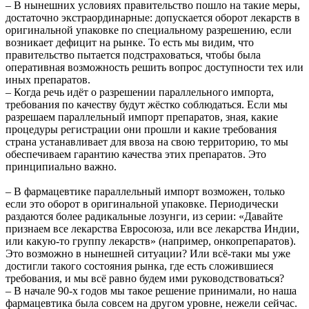
– В нынешних условиях правительство пошло на такие меры,
достаточно экстраординарные: допускается оборот лекарств в
оригинальной упаковке по специальному разрешению, если
возникает дефицит на рынке. То есть мы видим, что
правительство пытается подстраховаться, чтобы была
оперативная возможность решить вопрос доступности тех или
иных препаратов.
– Когда речь идёт о разрешении параллельного импорта,
требования по качеству будут жёстко соблюдаться. Если мы
разрешаем параллельный импорт препаратов, зная, какие
процедуры регистрации они прошли и какие требования
страна устанавливает для ввоза на свою территорию, то мы
обеспечиваем гарантию качества этих препаратов. Это
принципиально важно.
– В фармацевтике параллельный импорт возможен, только
если это оборот в оригинальной упаковке. Периодически
раздаются более радикальные лозунги, из серии: «Давайте
признаем все лекарства Евросоюза, или все лекарства Индии,
или какую-то группу лекарств» (например, онкопрепаратов).
Это возможно в нынешней ситуации? Или всё-таки мы уже
достигли такого состояния рынка, где есть сложившиеся
требования, и мы всё равно будем ими руководствоваться?
– В начале 90-х годов мы такое решение принимали, но наша
фармацевтика была совсем на другом уровне, нежели сейчас.