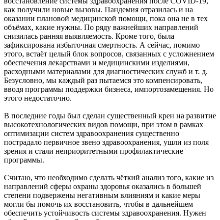
восстановление системы здравоохранения после COVID-19,
как получили новые вызовы. Пандемия отразилась и на
оказании плановой медицинской помощи, пока она не в тех
объёмах, какие нужны. По ряду важнейших направлений
снизилась ранняя выявляемость. Кроме того, была
зафиксирована избыточная смертность. А сейчас, помимо
этого, встаёт целый блок вопросов, связанных с усложнением
обеспечения лекарствами и медицинскими изделиями,
расходными материалами для диагностических служб и т. д.
Безусловно, мы каждый раз пытаемся это компенсировать,
вводя программы поддержки бизнеса, импортозамещения. Но
этого недостаточно.
В последние годы был сделан существенный крен на развитие
высокотехнологических видов помощи, при этом в рамках
оптимизации систем здравоохранения существенно
пострадало первичное звено здравоохранения, ушли из поля
зрения и стали неприоритетными профилактические
программы.
Считаю, что необходимо сделать чёткий анализ того, какие из
направлений сферы охраны здоровья оказались в большей
степени подвержены негативным влияниям и какие меры
могли бы помочь их восстановить, чтобы в дальнейшем
обеспечить устойчивость системы здравоохранения. Нужен