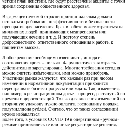
чёткий план действий, где будут расставлены акценты с точки
зрения сохранения общественного здоровья.
В фармацевтической отрасли принципиальным должно
оставаться требование по эффективности и безопасности
препаратов для населения. Брак в работе может отразиться на
миллионах людей, принимающих медпрепараты или
получающих лечение и т. д. И поэтому степень
добросовестного, ответственного отношения к работе, к
пациентам высока.
Любое решение необходимо взвешивать, исходя из
соотношения «риск – польза». Фармацевтическая отрасль
действительно зарегулирована. Многие требования сегодня
можно считать избыточными, ими можно пренебречь.
Участники рынка жалуются, что каждый раз при любом
изменении в нормативной документации приходится
перестраивать бизнес-процессы или ждать. Так, изменения,
например, в регистрационном досье – процесс, растянутый во
времени и дорогостоящий. Только для внесения изменений во
вторичную упаковку нужно оплатить госпошлину порядка
полумиллиона рублей. Считаю, что от таких согласований
нужно избавляться.
Более того, в условиях COVID-19 в оперативном «ручном»
режиме принимались те или иные регуляторные решения,