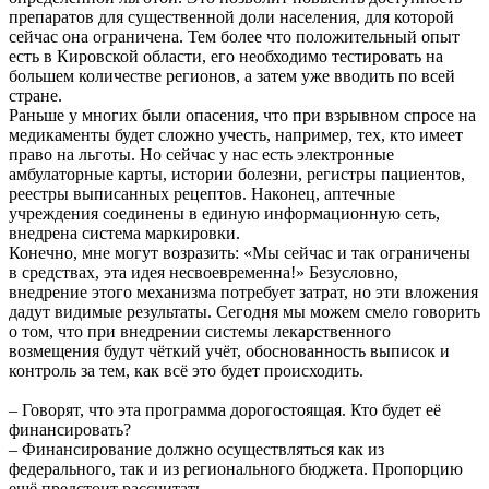
препаратов для существенной доли населения, для которой
сейчас она ограничена. Тем более что положительный опыт
есть в Кировской области, его необходимо тестировать на
большем количестве регионов, а затем уже вводить по всей
стране.
Раньше у многих были опасения, что при взрывном спросе на
медикаменты будет сложно учесть, например, тех, кто имеет
право на льготы. Но сейчас у нас есть электронные
амбулаторные карты, истории болезни, регистры пациентов,
реестры выписанных рецептов. Наконец, аптечные
учреждения соединены в единую информационную сеть,
внедрена система маркировки.
Конечно, мне могут возразить: «Мы сейчас и так ограничены
в средствах, эта идея несвоевременна!» Безусловно,
внедрение этого механизма потребует затрат, но эти вложения
дадут видимые результаты. Сегодня мы можем смело говорить
о том, что при внедрении системы лекарственного
возмещения будут чёткий учёт, обоснованность выписок и
контроль за тем, как всё это будет происходить.
– Говорят, что эта программа дорогостоящая. Кто будет её
финансировать?
– Финансирование должно осуществляться как из
федерального, так и из регионального бюджета. Пропорцию
ещё предстоит рассчитать.