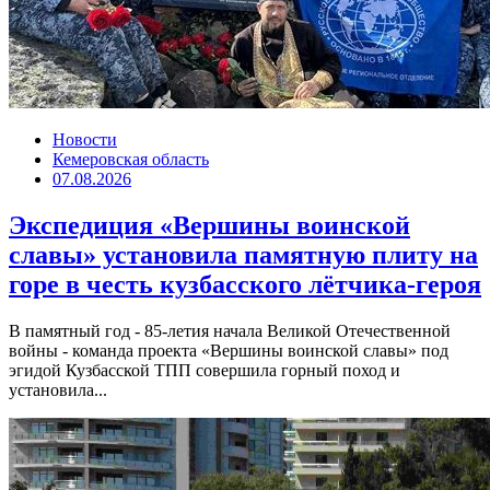
Новости
Кемеровская область
07.08.2026
Экспедиция «Вершины воинской
славы» установила памятную плиту на
горе в честь кузбасского лётчика-героя
В памятный год - 85-летия начала Великой Отечественной
войны - команда проекта «Вершины воинской славы» под
эгидой Кузбасской ТПП совершила горный поход и
установила...