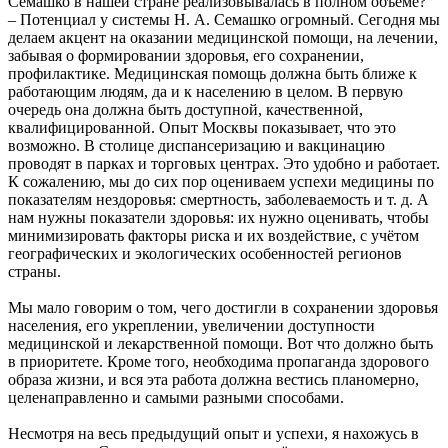
Семашко в нашей стране реализовывалась в полном объёме?
– Потенциал у системы Н. А. Семашко огромный. Сегодня мы
делаем акцент на оказании медицинской помощи, на лечении,
забывая о формировании здоровья, его сохранении,
профилактике. Медицинская помощь должна быть ближе к
работающим людям, да и к населению в целом. В первую
очередь она должна быть доступной, качественной,
квалифицированной. Опыт Москвы показывает, что это
возможно. В столице диспансеризацию и вакцинацию
проводят в парках и торговых центрах. Это удобно и работает.
К сожалению, мы до сих пор оцениваем успехи медицины по
показателям нездоровья: смертность, заболеваемость и т. д. А
нам нужны показатели здоровья: их нужно оценивать, чтобы
минимизировать факторы риска и их воздействие, с учётом
географических и экологических особенностей регионов
страны.
Мы мало говорим о том, чего достигли в сохранении здоровья
населения, его укреплении, увеличении доступности
медицинской и лекарственной помощи. Вот что должно быть
в приоритете. Кроме того, необходима пропаганда здорового
образа жизни, и вся эта работа должна вестись планомерно,
целенаправленно и самыми разными способами.
Несмотря на весь предыдущий опыт и успехи, я нахожусь в