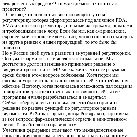
лекарственных средств? Что уже сделано, а что только
предстоит?
– Считаю, что полностью воспроизводить у себя
регуляторику, которая сформировалась под влиянием FDA,
EMA и японского регулятора, с такими же сроками, оплатами
и требованиями ни к чему. Если бы мы, как американские,
европейские и японские компании, могли спокойно выходить
на другие рынки с нашей продукцией, то это было бы
понятно.
Но у России свой путь в развитии внутренней регуляторики.
Она уже сформирована и является оптимальной. Мы
достаточно долго и взвешенно принимали решение о
введении требований GMP, мне кажется, что все разумные
сроки были в этом вопросе соблюдены. Хотя порой мы
слышали упреки от наших производителей, что требования
жёсткие. Поэтому, когда появилась возможность для создания
приоритетов для отечественных производителей, такие
программы начали разрабатываться и внедряться.
Сейчас, обернувшись назад, жалею, что было принято
решение по раздаче функций по регуляторике разным
ведомствам. Всё-таки вариант, когда Росздравнадзор отвечал
за все вопросы фармацевтической отрасли в единственном
числе, был абсолютно правильным.
Участники фармрынка отмечают, что межведомственные
согласования слишком зарегулированы и затянуты, потому