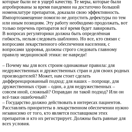
которые были не в ущерб качеству. Те меры, которые были
апробированы за время пандемии на достаточно большой
номенклатуре препаратов, доказали свою эффективность.
Импортозамещение помогло не допустить дефектуры по тем
или иным позициям. Эту работу необходимо продолжать, вот
только перечень препаратов всё время будет лавировать.
В вопросах регуляторики должна быть определённая
гибкость, нельзя следовать шаблонно. Но все, кто связан с
вопросами лекарственного обеспечения населения, с
вопросами здоровья, должны строго следовать главному
правилу медицинской этики: не навреди!
– Почему мы для всех строим одинаковые правила: для
недружественных и дружественных стран и для своих родных
производителей? Может, нам стоит сделать
дифференцированный подход: для наших – попроще, для
дружественных стран – один, а для недружественных –
совсем иной, сложный? Оправдан ли такой подход? Или он
всё-таки ошибочный?
– Государство должно действовать в интересах пациентов.
Расставлять приоритеты в лекарственном обеспечении нужно
независимо от того, кто является поставщиком этих
препаратов и кто их регистрирует. Должны быть равные для
всех условия.