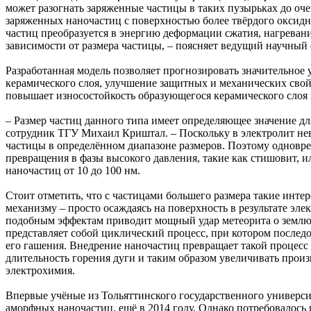
может разогнать заряженные частицы в таких пузырьках до оче
заряженных наночастиц с поверхностью более твёрдого оксидн
частиц преобразуется в энергию деформации сжатия, нагреван
зависимости от размера частицы, – поясняет ведущий научный
Разработанная модель позволяет прогнозировать значительное
керамического слоя, улучшение защитных и механических свой
повышает износостойкость образующегося керамического слоя в 1
– Размер частиц данного типа имеет определяющее значение дл
сотрудник ТГУ Михаил Криштал. – Поскольку в электролит нев
частицы в определённом диапазоне размеров. Поэтому одноврем
превращения в фазы высокого давления, такие как стишовит, и
наночастиц от 10 до 100 нм.
Стоит отметить, что с частицами большего размера такие инт
механизму – просто осаждаясь на поверхность в результате эл
подобным эффектам приводит мощный удар метеорита о землю.
представляет собой циклический процесс, при котором послед
его гашения. Внедрение наночастиц превращает такой процесс
длительность горения дуги и таким образом увеличивать прои
электрохимия.
Впервые учёные из Тольяттинского государственного универс
аморфных наночастиц, ещё в 2014 году. Однако потребовалось п