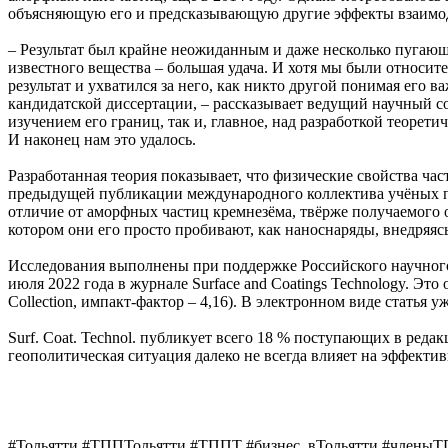
объясняющую его и предсказывающую другие эффекты взаимо
– Результат был крайне неожиданным и даже несколько пугающи
известного вещества – большая удача. И хотя мы были относи
результат и ухватился за него, как никто другой понимая его 
кандидатской диссертации, – рассказывает ведущий научный с
изучением его границ, так и, главное, над разработкой теорет
И наконец нам это удалось.
Разработанная теория показывает, что физические свойства ча
предыдущей публикации международного коллектива учёных пре
отличие от аморфных частиц кремнезёма, твёрже получаемого 
котором они его просто пробивают, как наноснаряды, внедряясь
Исследования выполнены при поддержке Российского научного
июля 2022 года в журнале Surface and Coatings Technology. Э
Collection, импакт-фактор – 4,16). В электронном виде статья у
Surf. Coat. Technol. публикует всего 18 % поступающих в реда
геополитическая ситуация далеко не всегда влияет на эффек
#Тольятти #ТППТольятти #ТППТ #бизнес_вТольятти #членыТ