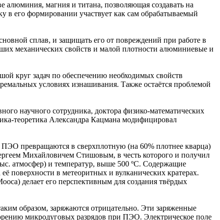
е алюминия, магния и титана, позволяющая создавать на
ку в его формировании участвует как сам обрабатываемый
новной сплав, и защищать его от повреждений при работе в
роших механических свойств и малой плотности алюминиевые и
ьшой круг задач по обеспечению необходимых свойств
стремальных условиях изнашивания. Также остаётся проблемой
вного научного сотрудника, доктора физико-математических
зика-теоретика Александра Кацмана модифицировал
и ПЭО превращаются в сверхплотную (на 60% плотнее кварца)
ергеем Михайловичем Стишовым, в честь которого и получил
тыс. атмосфер) и температур, выше 500 ºС. Содержащие
 её поверхности в метеоритных и вулканических кратерах.
Мооса) делает его перспективным для создания твёрдых
 таким образом, заряжаются отрицательно. Эти заряженные
горению микродуговых разрядов при ПЭО. Электрическое поле