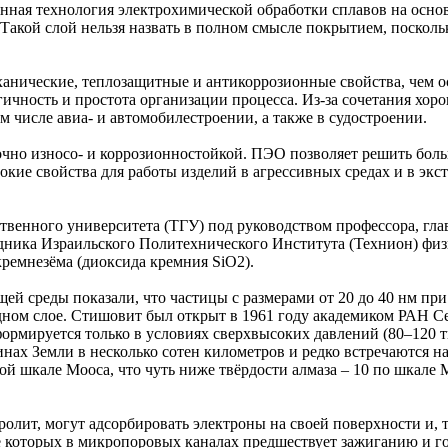
ная технология электрохимической обработки сплавов на основ
акой слой нельзя назвать в полном смысле покрытием, посколь
анические, теплозащитные и антикоррозионные свойства, чем ос
ичность и простота организации процесса. Из-за сочетания хо
 числе авиа- и автомобилестроении, а также в судостроении.
точно износо- и коррозионностойкой. ПЭО позволяет решить бол
сокие свойства для работы изделий в агрессивных средах и в эк
венного университета (ТГУ) под руководством профессора, гла
дника Израильского Политехнического Института (Технион) фи
ремнезёма (диоксида кремния SiO2).
 среды показали, что частицы с размерами от 20 до 40 нм пр
ном слое. Стишовит был открыт в 1961 году академиком РАН С
 формируется только в условиях сверхвысоких давлений (80–120 
нах Земли в несколько сотен километров и редко встречаются на
ой шкале Мооса, что чуть ниже твёрдости алмаза – 10 по шкале 
тролит, могут адсорбировать электроны на своей поверхности и,
е которых в микропоровых каналах предшествует зажиганию и 