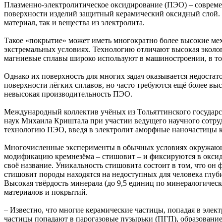
Плазменно-электролитическое оксидирование (ПЭО) – современ
поверхности изделий защитный керамический оксидный слой. Т
материал, так и вещества из электролита.
Такое «покрытие» может иметь многократно более высокие мех
экстремальных условиях. Технологию отличают высокая эколог
магниевые сплавы широко используют в машиностроении, в том
Однако их поверхность для многих задач оказывается недоста
поверхности лёгких сплавов, но часто требуются ещё более вы
невысокая производительность ПЭО.
Международный коллектив учёных из Тольяттинского государст
наук Михаила Криштала при участии ведущего научного сотру
технологию ПЭО, введя в электролит аморфные наночастицы к
Многочисленные эксперименты в обычных условиях окружающей
модификацию кремнезёма – стишовит – и фиксируются в оксид
своё название. Уникальность стишовита состоит в том, что он
стишовит породы находятся на недоступных для человека глуби
Высокая твёрдость минерала (до 9,5 единиц по минералогическ
материалов и покрытий.
– Известно, что многие керамические частицы, попадая в элек
частицы попадают в парогазовые пузырьки (ПГП), образовани