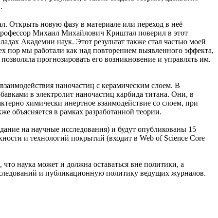
.
л. Открыть новую фазу в материале или переход в неё
 профессор Михаил Михайлович Криштал поверил в этот
кладах Академии наук. Этот результат также стал частью моей
ех пор мы работали как над повторением выявленного эффекта,
, позволяла прогнозировать его возникновение и управлять им.
и взаимодействия наночастиц с керамическим слоем. В
авками в электролит наночастиц карбида титана. Они, в
актерно химически инертное взаимодействие со слоем, при
кже объясняется в рамках разработанной теории.
дание на научные исследования) и будут опубликованы 15
хности и технологий покрытий (входит в Web of Science Core
 что наука может и должна оставаться вне политики, а
исследований и публикационную политику ведущих журналов.