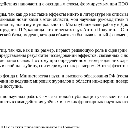
действия наночастиц с оксидным слоем, формируемым при ПЭО
м, так как до нас такие эффекты никто в литературе не описыва
тельными новичками в этой области, мой научный руководитель
важность, новизну и уникальность. Мы опубликовали работу в До
отрудник ТГУ, кандидат технических наук Антон Полунин. – С т
ической базы, модели, которая объясняла бы выявленный феномен
стиц, так же, как и их размер, играют решающую роль в сценари
дставлены результаты исследований эффектов, связанных с доб
оксидного слоя. Поэтому при определённом размере для них хар
 в слой на глубину, соизмеримую с их размером. Этот эффект та
 фонда и Министерства науки и высшего образования РФ (госза
то один из ведущих мировых журналов в области инженерии повер
же доступна.
кцию научных работ. Сам факт новой публикации указывает на то,
тивность взаимодействия учёных в рамках фронтирных научных 
ППТольятти #предпринимателиТольятти