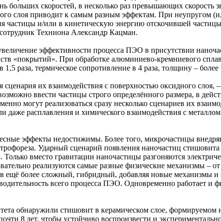
нь больших скоростей, в несколько раз превышающих скорость з
ого слоя приводит к самым разным эффектам. При неупругом (и
ия частицы и/или в кинетическую энергию отскочившей частицы
 сотрудник Техниона Александр Кацман.
 увеличение эффективности процесса ПЭО в присутствии наночас
ств «покрытий». При обработке алюминиево-кремниевого сплава
,5 раза, термическое сопротивление в 4 раза, толщину – более ч
я сценария их взаимодействия с поверхностью оксидного слоя, 
озможно ввести частицы строго определённого размера, в дейс
енно могут реализоваться сразу несколько сценариев их взаимод
ли даже расплавления и химического взаимодействия с металлом
ересные эффекты недостижимы. Более того, микрочастицы внедр
ектрофореза. Ударный сценарий появления наночастиц стишовита
 Только вместо гравитации наночастицы разгоняются электриче
овательно реализуются самые разные физические механизмы – от
 в ещё более сложный, гибридный, добавляя новые механизмы и 
зводительность всего процесса ПЭО. Одновременно работает и ф
итета обнаружили стишовит в керамическом слое, формируемом
очти 8 лет, чтобы устойчиво воспроизвести и экспериментально д