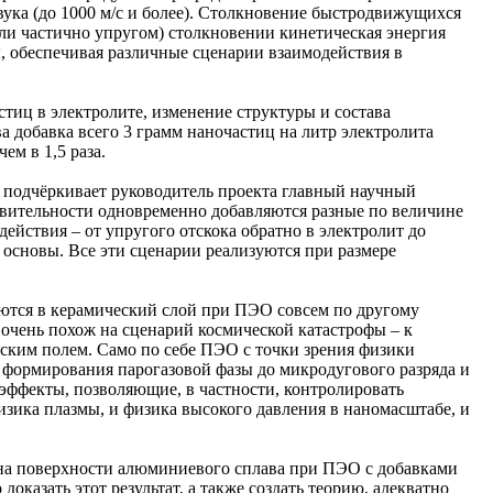
вука (до 1000 м/с и более). Столкновение быстродвижущихся
ли частично упругом) столкновении кинетическая энергия
, обеспечивая различные сценарии взаимодействия в
тиц в электролите, изменение структуры и состава
 добавка всего 3 грамм наночастиц на литр электролита
ем в 1,5 раза.
– подчёркивает руководитель проекта главный научный
твительности одновременно добавляются разные по величине
ействия – от упругого отскока обратно в электролит до
 основы. Все эти сценарии реализуются при размере
яются в керамический слой при ПЭО совсем по другому
 очень похож на сценарий космической катастрофы – к
ским полем. Само по себе ПЭО с точки зрения физики
 формирования парогазовой фазы до микродугового разряда и
эффекты, позволяющие, в частности, контролировать
изика плазмы, и физика высокого давления в наномасштабе, и
 на поверхности алюминиевого сплава при ПЭО с добавками
оказать этот результат, а также создать теорию, адекватно