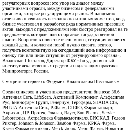
регуляторных вопросов: это упор на диалог между
участниками отрасли, между бизнесом и федеральными
органами, которые регулирующими рынок. В пандемию
отчетливо проявилось несколько позитивных моментов, когда
бизнес участвовал в разработке ряда нормативных правовых
актов, выходил с предложениями или быстро реагировал на те
предложения, которые шли от органов государственной
власти. Вопросов в повестке очень много, ситуация меняется
каждый день, и коллегам порой нужно сверить вектор,
получить компетентную на сегодняшний день информацию и
оценку той или иной ситуации от регулирующего органа»,
Владислав Шестаков, Директор ФБУ «Государственный
институт лекарственных средств и надлежащих практик»
Минпромторга России.
Смотреть интервью о Форуме с Владиславом Шестаковым
Среди спикеров и участников представители бизнеса: 36.6
Аптечная Сеть, LifeScan, Активный Компонент, Альфасигма
Рус, Биннофарм Групп, Генериум, Герофарм, STADA CIS,
РИГЛА Аптечная Сеть, Р-Фарм, СПФО, Фармстандарт,
Акрихин, ЦВ Протек, Эвалар, Bayer, Sun Pharma, Servier
Laboratories, АстраЗенека Фармасьютикалз, БИОКАД, Гедеон
Рихтер, Johnson & Johnson, Замбон Фарма, КРКА Фарма,
Кьези Фармасьютикалс, Merck group, Мерц Фарма, Новартис