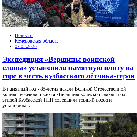
Новости
Кемеровская область
07.08.2026
Экспедиция «Вершины воинской
славы» установила памятную плиту на
горе в честь кузбасского лётчика-героя
В памятный год - 85-летия начала Великой Отечественной
войны - команда проекта «Вершины воинской славы» под
эгидой Кузбасской ТПП совершила горный поход и
установила...