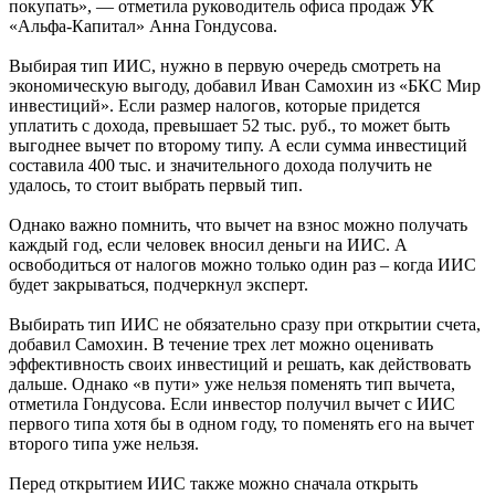
покупать», — отметила руководитель офиса продаж УК
«Альфа-Капитал» Анна Гондусова.
Выбирая тип ИИС, нужно в первую очередь смотреть на
экономическую выгоду, добавил Иван Самохин из «БКС Мир
инвестиций». Если размер налогов, которые придется
уплатить с дохода, превышает 52 тыс. руб., то может быть
выгоднее вычет по второму типу. А если сумма инвестиций
составила 400 тыс. и значительного дохода получить не
удалось, то стоит выбрать первый тип.
Однако важно помнить, что вычет на взнос можно получать
каждый год, если человек вносил деньги на ИИС. А
освободиться от налогов можно только один раз – когда ИИС
будет закрываться, подчеркнул эксперт.
Выбирать тип ИИС не обязательно сразу при открытии счета,
добавил Самохин. В течение трех лет можно оценивать
эффективность своих инвестиций и решать, как действовать
дальше. Однако «в пути» уже нельзя поменять тип вычета,
отметила Гондусова. Если инвестор получил вычет с ИИС
первого типа хотя бы в одном году, то поменять его на вычет
второго типа уже нельзя.
Перед открытием ИИС также можно сначала открыть