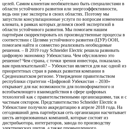
целей. Самим клиентам необязательно быть специалистами в
области устойчивого развития или энергоэффективности,
ведь они уже эксперты в своих областях. Поэтому мы
запустили консультационные услуги по вопросам изменения
климата, в рамках которых делимся своей экспертизой в
области устойчивого развития. Мы помогаем нашим
партнёрам скорректировать их производственные процессы в
соответствии с Целями устойчивого развития (ЦУР) ООН,
помогаем найти и совместно реализовать необходимые
решения. – В 2019 году Schneider Electric решила развивать
цифровую экономику Узбекистана. Чем обусловлено это
решение? Чем страна, с точки зрения инвестора, показалась
вам привлекательной? – Узбекистан является для нас одной из
приоритетных стран в рамках развития компании в
Среднеазиатском регионе. Утверждение правительством
республики стратегии «Цифровой Узбекистан – 2030»
открывает для нас возможности для полноформатного и
всеобъемлющего взаимодействия в сфере цифровых
технологий как с правительственными организациями, так и с
частным сектором. Представительство Schneider Electric в
Узбекистане получило аккредитацию в апреле 2018 года. На
сегодняшний день партнёрская сеть организации насчитывает
шесть авторизованных компаний, которые состоят из
дистрибьютора, интеграторов, завода по производству
электрических щитов, а также промышленного