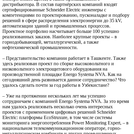
дистрибьютора. В состав партнёрских компаний входят
сертифицированные Schneider Electric инженеры с
компетенциями по проектированию, пусконаладке и подбору
решений в сфере распределения электроэнергии до 35 kV,
автоматизации зданий и промышленных процессов.
Проектное портфолио насчитывает больше 100 успешно
реализованных заказов. Наиболее крупные проекты – в
горнодобывающей, металлургической, а также
нефтехимической промышленности.
– Представительство компании работает в Ташкенте. Также
здесь реализован проект по сборке высоковольтного и
низковольтного электрощитового оборудования на
производственной площадке Energo Systema NVA. Как на
сегодняшний день развивается данное сотрудничество? Что
удалось сделать почти за год работы в Узбекистане?
– Уже на протяжении нескольких лет мы успешно
сотрудничаем с компанией Energo Systema NVA. За это время
нам удалось реализовать несколько очень интересных
проектов с применением цифровых решений Schneider
Electric: платформы EcoStruxure, в том числе системы
мониторинга энергопотребления Power Monitoring Expert, – в
национальном телекоммуникационном операторе, горно-
металлургическом комбинате и других промышленных