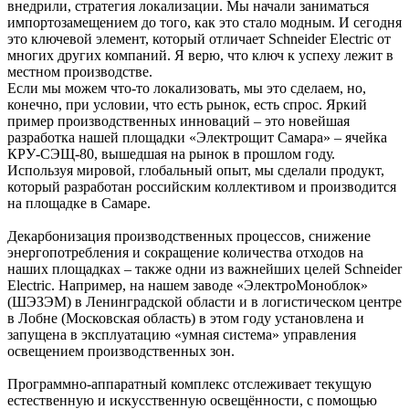
внедрили, стратегия локализации. Мы начали заниматься
импортозамещением до того, как это стало модным. И сегодня
это ключевой элемент, который отличает Schneider Electric от
многих других компаний. Я верю, что ключ к успеху лежит в
местном производстве.
Если мы можем что-то локализовать, мы это сделаем, но,
конечно, при условии, что есть рынок, есть спрос. Яркий
пример производственных инноваций – это новейшая
разработка нашей площадки «Электрощит Самара» – ячейка
КРУ-СЭЩ-80, вышедшая на рынок в прошлом году.
Используя мировой, глобальный опыт, мы сделали продукт,
который разработан российским коллективом и производится
на площадке в Самаре.
Декарбонизация производственных процессов, снижение
энергопотребления и сокращение количества отходов на
наших площадках – также одни из важнейших целей Schneider
Electric. Например, на нашем заводе «ЭлектроМоноблок»
(ШЭЗЭМ) в Ленинградской области и в логистическом центре
в Лобне (Московская область) в этом году установлена и
запущена в эксплуатацию «умная система» управления
освещением производственных зон.
Программно-аппаратный комплекс отслеживает текущую
естественную и искусственную освещённости, с помощью