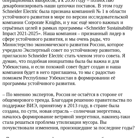
операционных выбросов, а к 2050 году – полностью
декарбонизировать наши цепочки поставок. В этом году
Schneider Electric была признана компанией № 1 в области
устойчивого развития в мире по версии исследовательской
компании Corporate Knights, и у нас ещё много важных и
серьёзных целей в рамках программы «Schneider Sustainability
Impact 2021-2025». Наша компания – признанный лидер в
сфере устойчивого развития, и мы очень рады, что
Министерство экономического развития России, которое
учредило Экспертный совет по устойчивому развитию,
пригласило Schneider Electric стать членом этого совета. Я
думаю, что подобная инициатива была бы важна и для
Узбекистана, и если похожий совет будет создан и наша
компания будет в него приглашена, то мы с радостью
поможем Республике Узбекистан в формировании её
программы устойчивого развития.
– По мнению экспертов, Россия не остаётся в стороне от
общемирового тренда. Благодаря решению правительства по
поддержке ВИЭ, принятому в 2013 году, в стране была
создана, по сути, новая отрасль – солнечная энергетика,
началось формирование ветряной энергетики, наконец-таки
стала решаться проблема утилизации мусора. Вы
почувствовали изменения, произошедшие за последние годы?