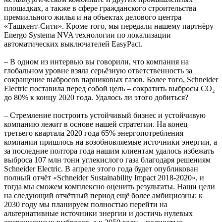
площадках, а также в сфере гражданского строительства
премиального жилья и на объектах делового центра
«Ташкент-Сити». Кроме того, мы передали нашему партнёру
Energo Systema NVA технологии по локализации
автоматических выключателей EasyPact.
– В одном из интервью вы говорили, что компания на
глобальном уровне взяла серьёзную ответственность за
сокращение выбросов парниковых газов. Более того, Schneider
Electric поставила перед собой цель – сократить выбросы СО₂
до 80% к концу 2020 года. Удалось ли этого добиться?
– Стремление построить устойчивый бизнес и устойчивую
компанию лежит в основе нашей стратегии. На конец
третьего квартала 2020 года 65% энергопотребления
компании пришлось на возобновляемые источники энергии, а
за последние полтора года нашим клиентам удалось избежать
выброса 107 млн тонн углекислого газа благодаря решениям
Schneider Electric. В апреле этого года будет опубликован
полный отчёт «Schneider Sustainability Impact 2018-2020», и
тогда мы сможем комплексно оценить результаты. Наши цели
на следующий отчётный период ещё более амбициозны: к
2030 году мы планируем полностью перейти на
альтернативные источники энергии и достичь нулевых