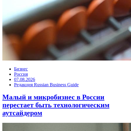
Бизнес
Россия
07.08.2026
Редакция Russian Business Guide
Малый и микробизнес в России
перестает быть технологическим
аутсайдером