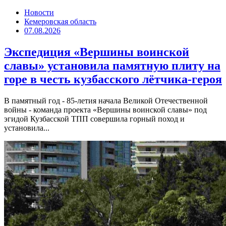
Новости
Кемеровская область
07.08.2026
Экспедиция «Вершины воинской
славы» установила памятную плиту на
горе в честь кузбасского лётчика-героя
В памятный год - 85-летия начала Великой Отечественной
войны - команда проекта «Вершины воинской славы» под
эгидой Кузбасской ТПП совершила горный поход и
установила...