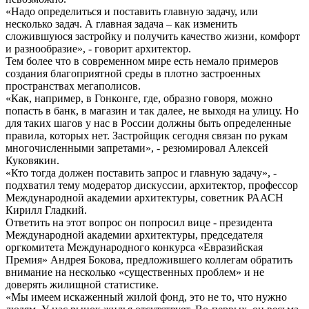
«Надо определиться и поставить главную задачу, или
несколько задач. А главная задача – как изменить
сложившуюся застройку и получить качество жизни, комфорт
и разнообразие», - говорит архитектор.
Тем более что в современном мире есть немало примеров
создания благоприятной среды в плотно застроенных
пространствах мегаполисов.
«Как, например, в Гонконге, где, образно говоря, можно
попасть в банк, в магазин и так далее, не выходя на улицу. Но
для таких шагов у нас в России должны быть определенные
правила, которых нет. Застройщик сегодня связан по рукам
многочисленными запретами», - резюмировал Алексей
Куковякин.
«Кто тогда должен поставить запрос и главную задачу», -
подхватил тему модератор дискуссии, архитектор, профессор
Международной академии архитектуры, советник РААСН
Кирилл Гладкий.
Ответить на этот вопрос он попросил вице - президента
Международной академии архитектуры, председателя
оргкомитета Международного конкурса «Евразийская
Премия» Андрея Бокова, предложившего коллегам обратить
внимание на несколько «существенных проблем» и не
доверять жилищной статистике.
«Мы имеем искаженный жилой фонд, это не то, что нужно