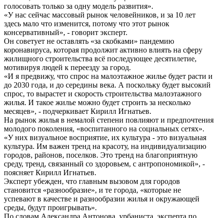
голосовать только за одну модель развития».
«У нас сейчас массовый рынок человейников, и за 10 лет
здесь мало что изменится, потому что этот рынок
консервативный», - говорит эксперт.
Он советует не оставлять «за скобками» пандемию
коронавируса, которая продолжит активно влиять на сферу
жилищного строительства всё последующее десятилетие,
мотивируя людей к переезду за город.
«И я предвижу, что спрос на малоэтажное жилье будет расти и
до 2030 года, и до середины века. А поскольку будет высокий
спрос, то вырастет и скорость строительства малоэтажного
жилья. И такое жилье можно будет строить за несколько
месяцев», - подчеркивает Кирилл Игнатьев.
На рынок жилья в немалой степени повлияют и предпочтения
молодого поколения, «воспитанного на социальных сетях».
«У них визуальное восприятие, их культура - это визуальная
культура. Им важен тренд на красоту, на индивидуализацию
городов, районов, поселков. Это тренд на благоприятную
среду, тренд, связанный со здоровьем, с антропономикой», -
поясняет Кирилл Игнатьев.
Эксперт убежден, что главным вызовом для городов
становится «разнообразие», и те города, «которые не
успевают в качестве и разнообразии жилья и окружающей
среды, будут проигрывать».
По словам Александра Антонова, урбаниста, эксперта по