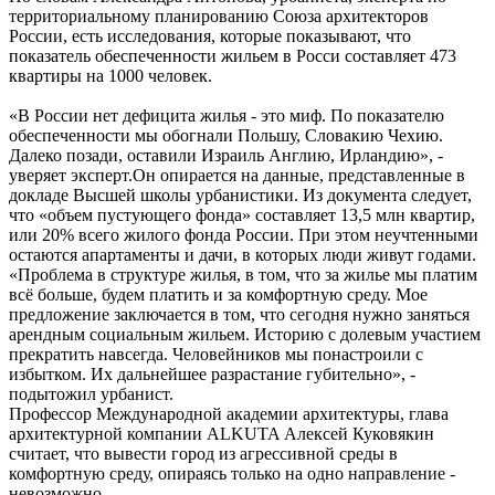
территориальному планированию Союза архитекторов
России, есть исследования, которые показывают, что
показатель обеспеченности жильем в Росси составляет 473
квартиры на 1000 человек.
«В России нет дефицита жилья - это миф. По показателю
обеспеченности мы обогнали Польшу, Словакию Чехию.
Далеко позади, оставили Израиль Англию, Ирландию», -
уверяет эксперт.Он опирается на данные, представленные в
докладе Высшей школы урбанистики. Из документа следует,
что «объем пустующего фонда» составляет 13,5 млн квартир,
или 20% всего жилого фонда России. При этом неучтенными
остаются апартаменты и дачи, в которых люди живут годами.
«Проблема в структуре жилья, в том, что за жилье мы платим
всё больше, будем платить и за комфортную среду. Мое
предложение заключается в том, что сегодня нужно заняться
арендным социальным жильем. Историю с долевым участием
прекратить навсегда. Человейников мы понастроили с
избытком. Их дальнейшее разрастание губительно», -
подытожил урбанист.
Профессор Международной академии архитектуры, глава
архитектурной компании ALKUTA Алексей Куковякин
считает, что вывести город из агрессивной среды в
комфортную среду, опираясь только на одно направление -
невозможно.