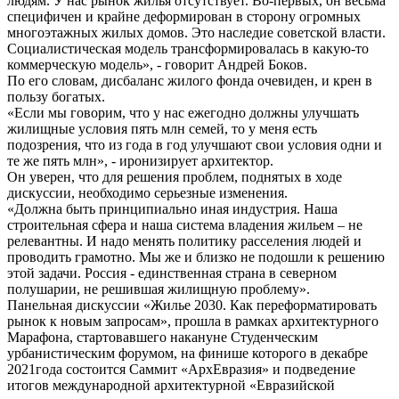
людям. У нас рынок жилья отсутствует. Во-первых, он весьма
специфичен и крайне деформирован в сторону огромных
многоэтажных жилых домов. Это наследие советской власти.
Социалистическая модель трансформировалась в какую-то
коммерческую модель», - говорит Андрей Боков.
По его словам, дисбаланс жилого фонда очевиден, и крен в
пользу богатых.
«Если мы говорим, что у нас ежегодно должны улучшать
жилищные условия пять млн семей, то у меня есть
подозрения, что из года в год улучшают свои условия одни и
те же пять млн», - иронизирует архитектор.
Он уверен, что для решения проблем, поднятых в ходе
дискуссии, необходимо серьезные изменения.
«Должна быть принципиально иная индустрия. Наша
строительная сфера и наша система владения жильем – не
релевантны. И надо менять политику расселения людей и
проводить грамотно. Мы же и близко не подошли к решению
этой задачи. Россия - единственная страна в северном
полушарии, не решившая жилищную проблему».
Панельная дискуссии «Жилье 2030. Как переформатировать
рынок к новым запросам», прошла в рамках архитектурного
Марафона, стартовавшего накануне Студенческим
урбанистическим форумом, на финише которого в декабре
2021года состоится Саммит «АрхЕвразия» и подведение
итогов международной архитектурной «Евразийской