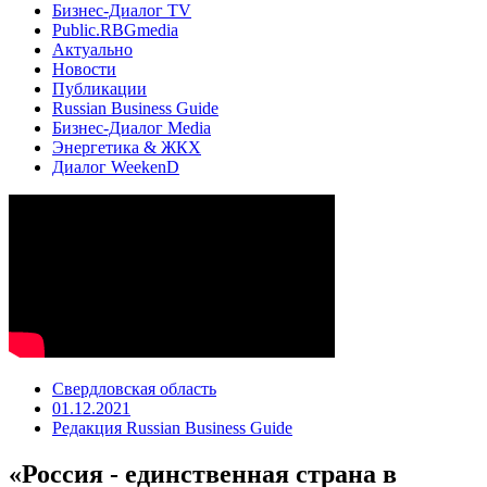
Бизнес-Диалог TV
Public.RBGmedia
Актуально
Новости
Публикации
Russian Business Guide
Бизнес-Диалог Media
Энергетика & ЖКХ
Диалог WeekenD
Свердловская область
01.12.2021
Редакция Russian Business Guide
«Россия - единственная страна в