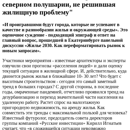
северном полушарии, не решившая
жилищную проблему"
«И проигравшими будут города, которые не успевают в
качестве и разнообразии жилья и окружающей среды». Это
оценочное суждение - подходящий эпиграф и ответ на
главный вопрос, прошедшей в Екатеринбурге панельной
дискуссии «Жилье 2030. Как переформатировать рынок к
новым запросам».
Участники мероприятия - известные архитекторы и эксперты
озвучили свои прогнозы «расселения людей» и дали оценку
текущей ситуации в жилищной сфере. И, действительно, куда
двинется рынок жилья в ближайшие 10- 30 лет? Что будет с
высотным строительством - сегодня это самый заметный
тренд в больших городах? С другой стороны, в последние
годы, омраченные пандемией, отчетливо проявился тренд на
дезурбанизацию и переход значительной части населения на
удаленную работу. Растет спрос на малоэтажную
пригородную недвижимость, на аренду жилья. Как
совместить эти тренды с максимальной пользой для человека?
Известный футуролог, председатель совета директоров
группы компаний «Русские инвестиции» Кирилл Игнатьев
считает, что «в сложившейся ситуации невозможно