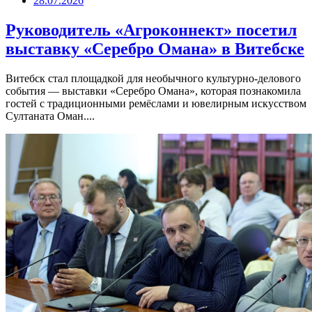
28.07.2026
Руководитель «Агроконнект» посетил
выставку «Серебро Омана» в Витебске
Витебск стал площадкой для необычного культурно-делового
события — выставки «Серебро Омана», которая познакомила
гостей с традиционными ремёслами и ювелирным искусством
Султаната Оман....