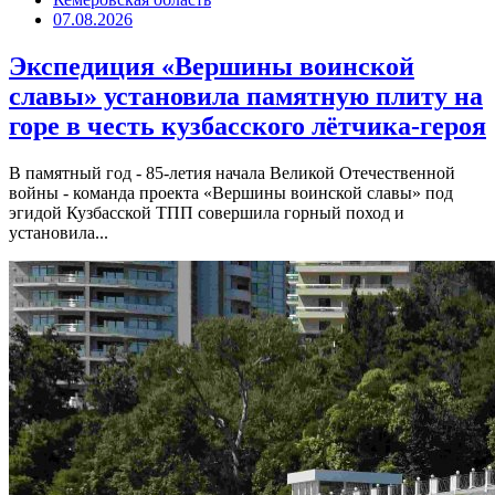
07.08.2026
Экспедиция «Вершины воинской
славы» установила памятную плиту на
горе в честь кузбасского лётчика-героя
В памятный год - 85-летия начала Великой Отечественной
войны - команда проекта «Вершины воинской славы» под
эгидой Кузбасской ТПП совершила горный поход и
установила...