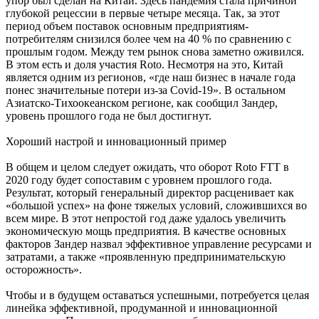
упор был сделан на Китай. Здесь пандемия стала причиной
глубокой рецессии в первые четыре месяца. Так, за этот
период объем поставок основным предприятиям-
потребителям снизился более чем на 40 % по сравнению с
прошлым годом. Между тем рынок снова заметно оживился.
В этом есть и доля участия Roto. Несмотря на это, Китай
является одним из регионов, «где наш бизнес в начале года
понес значительные потери из-за Covid-19». В остальном
Азиатско-Тихоокеанском регионе, как сообщил Зандер,
уровень прошлого года не был достигнут.
Хороший настрой и инновационный пример
В общем и целом следует ожидать, что оборот Roto FTT в
2020 году будет сопоставим с уровнем прошлого года.
Результат, который генеральный директор расценивает как
«большой успех» на фоне тяжелых условий, сложившихся во
всем мире. В этот непростой год даже удалось увеличить
экономическую мощь предприятия. В качестве основных
факторов Зандер назвал эффективное управление ресурсами и
затратами, а также «проявленную предпринимательскую
осторожность».
Чтобы и в будущем оставаться успешными, потребуется целая
линейка эффективной, продуманной и инновационной