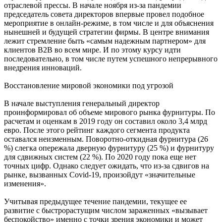
отраслевой прессы. В начале ноября из-за пандемии
председатель совета директоров впервые провел подобное
мероприятие в онлайн-режиме, в том числе и для объяснения
нынешней и будущей стратегии фирмы. В центре внимания
лежит стремление быть «самым надежным партнером» для
клиентов B2B во всем мире. И по этому курсу идти
последовательно, в том числе путем успешного непрерывного
внедрения инноваций.
Восстановление мировой экономики под угрозой
В начале выступления генеральный директор
проинформировал об объеме мирового рынка фурнитуры. По
расчетам и оценкам в 2019 году он составил около 3,4 млрд
евро. После этого рейтинг каждого сегмента продукта
оставался неизменным. Поворотно-откидная фурнитура (26
%) слегка опережала дверную фурнитуру (25 %) и фурнитуру
для сдвижных систем (22 %). По 2020 году пока еще нет
точных цифр. Однако следует ожидать, что из-за сдвигов на
рынке, вызванных Covid-19, произойдут «значительные
изменения».
Учитывая предыдущее течение пандемии, текущее ее
развитие с быстрорастущим числом зараженных «вызывает
беспокойство» именно с точки зрения экономики и может