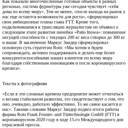
Как показали многочисленные готовые объекты в разных
регионах, система фурнитуры уже сегодня чувствует «себя
дома по всему миру». Тем не менее, «после выхода на рынок у
нас еще остаются возможности для роста», сформулировал
свои амбициозные планы глава FTT. Кроме того,
подключившимся к трансляции журналистам он объявил о
следующем этапе развития линейки «Patio Inowa»: повышение
несущей способности с текущих 200 кг веса створки до 300 кг
и выше. В заключение Маркус Зандер сформулировал
основную суть стратегии Roto: «Мы хотим и будем
сопровождать, активно поддерживать и делать еще более
конкурентоспособными наших клиентов по всему миру
благодаря собственным инновациям и после коронавирусного
кризиса».
Тексты к фотографиям
«Если в эти сложные времена предприятие может отчитаться
о весьма стабильном развитии, это свидетельствует о том, что
оно, очевидно, работало эффективно. То же самое касается и
нас». Такими словами Маркус Зандер подвел итоги работы
фирмы Roto Frank Fenster- und Türtechnologie GmbH (FTT) в
коронавирусном 2020 году в ходе 15-го Международного дня
отраслевой прессы.