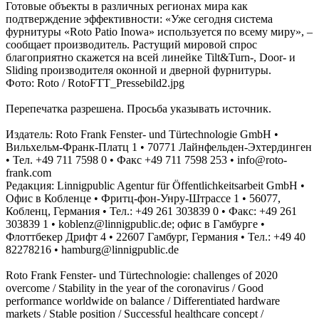
Готовые объекты в различных регионах мира как
подтверждение эффективности: «Уже сегодня система
фурнитуры «Roto Patio Inowa» используется по всему миру», –
сообщает производитель. Растущий мировой спрос
благоприятно скажется на всей линейке Tilt&Turn-, Door- и
Sliding производителя оконной и дверной фурнитуры.
Фото: Roto / RotoFTT_Pressebild2.jpg
Перепечатка разрешена. Просьба указывать источник.
Издатель: Roto Frank Fenster- und Türtechnologie GmbH •
Вильхельм-Франк-Платц 1 • 70771 Лайнфельден-Эхтердинген
• Тел. +49 711 7598 0 • Факс +49 711 7598 253 • info@roto-
frank.com
Редакция: Linnigpublic Agentur für Öffentlichkeitsarbeit GmbH •
Офис в Кобленце • Фритц-фон-Унру-Штрассе 1 • 56077,
Кобленц, Германия • Тел.: +49 261 303839 0 • Факс: +49 261
303839 1 • koblenz@linnigpublic.de; офис в Гамбурге •
Флоттбекер Дрифт 4 • 22607 Гамбург, Германия • Тел.: +49 40
82278216 • hamburg@linnigpublic.de
Roto Frank Fenster- und Türtechnologie: challenges of 2020
overcome / Stability in the year of the coronavirus / Good
performance worldwide on balance / Differentiated hardware
markets / Stable position / Successful healthcare concept /