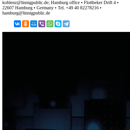
koblenz@linnigpublic.de; Hamburg office • Flottbeker Drift 4 •
22607 Hamburg • Germany • Tel. +49 40 82278216 •
hamburg@linnigpublic.de