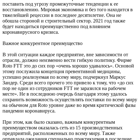
поставить под угрозу промежуточные тенденции к ее
восстановлению. Мировая экономика и без того находится в
тяжелейшей рецессии в последнее десятилетие. Она не
обошла стороной и строительный сектор. 2021 год также
будет находиться преимущественно под влиянием
коронавирусного кризиса.
Важное конкурентное преимущество
В этой ситуации каждое предприятие, вне зависимости от
отрасли, должно неизменно вести гибкую политику. Фирме
Roto FTT это до сих пор «очень хорошо удавалось». Основой
этому послужила концепция превентивной медицины,
успешно реализуемая по всему миру, подчеркнул Маркус
Зандер. Среди всего прочего это привело к тому, что «до сих
пор не один из сотрудников FTT не заразился на рабочем
месте». Не в последнюю очередь благодаря этому удалось
сохранить возможность осуществлять поставки по всему миру
на обычном для Roto уровне даже во время критической фазы
пандемии коронавируса.
При этом, как было сказано, важным конкурентным
преимуществом оказалась сеть из 15 производственных
предприятий, расположенных по всему миру. Также
оправдала ожидания специально практикуемая в последние