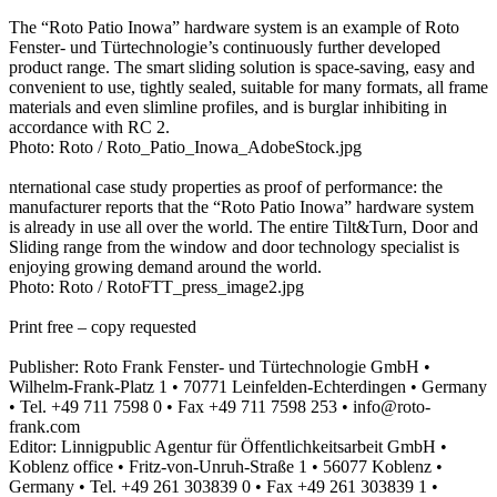
The “Roto Patio Inowa” hardware system is an example of Roto
Fenster- und Türtechnologie’s continuously further developed
product range. The smart sliding solution is space-saving, easy and
convenient to use, tightly sealed, suitable for many formats, all frame
materials and even slimline profiles, and is burglar inhibiting in
accordance with RC 2.
Photo: Roto / Roto_Patio_Inowa_AdobeStock.jpg
nternational case study properties as proof of performance: the
manufacturer reports that the “Roto Patio Inowa” hardware system
is already in use all over the world. The entire Tilt&Turn, Door and
Sliding range from the window and door technology specialist is
enjoying growing demand around the world.
Photo: Roto / RotoFTT_press_image2.jpg
Print free – copy requested
Publisher: Roto Frank Fenster- und Türtechnologie GmbH •
Wilhelm-Frank-Platz 1 • 70771 Leinfelden-Echterdingen • Germany
• Tel. +49 711 7598 0 • Fax +49 711 7598 253 • info@roto-
frank.com
Editor: Linnigpublic Agentur für Öffentlichkeitsarbeit GmbH •
Koblenz office • Fritz-von-Unruh-Straße 1 • 56077 Koblenz •
Germany • Tel. +49 261 303839 0 • Fax +49 261 303839 1 •