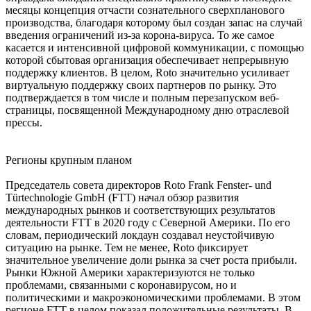
месяцы концепция отчасти сознательного сверхпланового
производства, благодаря которому был создан запас на случай
введения ограничений из-за корона-вируса. То же самое
касается и интенсивной цифровой коммуникации, с помощью
которой сбытовая организация обеспечивает непрерывную
поддержку клиентов. В целом, Roto значительно усиливает
виртуальную поддержку своих партнеров по рынку. Это
подтверждается в том числе и полным перезапуском веб-
страницы, посвященной Международному дню отраслевой
прессы.
Регионы крупным планом
Председатель совета директоров Roto Frank Fenster- und
Türtechnologie GmbH (FTT) начал обзор развития
международных рынков и соответствующих результатов
деятельности FTT в 2020 году с Северной Америки. По его
словам, периодический локдаун создавал неустойчивую
ситуацию на рынке. Тем не менее, Roto фиксирует
значительное увеличение доли рынка за счет роста прибыли.
Рынки Южной Америки характеризуются не только
проблемами, связанными с коронавирусом, но и
политическими и макроэкономическими проблемами. В этом
регионе FTT в целом показал положительные результаты. В