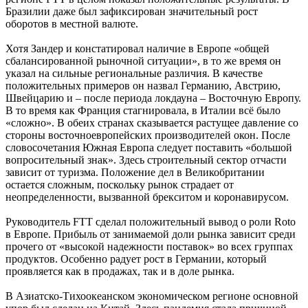
Бразилии даже был зафиксирован значительный рост
оборотов в местной валюте.
Хотя Зандер и констатировал наличие в Европе «общей
сбалансированной рыночной ситуации», в то же время он
указал на сильные региональные различия. В качестве
положительных примеров он назвал Германию, Австрию,
Швейцарию и – после периода локдауна – Восточную Европу.
В то время как Франция стагнировала, в Италии всё было
«сложно». В обеих странах сказывается растущее давление со
стороны восточноевропейских производителей окон. После
словосочетания Южная Европа следует поставить «большой
вопросительный знак». Здесь строительный сектор отчасти
зависит от туризма. Положение дел в Великобритании
остается сложным, поскольку рынок страдает от
неопределенности, вызванной брекситом и коронавирусом.
Руководитель FTT сделал положительный вывод о роли Roto
в Европе. Прибыль от занимаемой доли рынка зависит среди
прочего от «высокой надежности поставок» во всех группах
продуктов. Особенно радует рост в Германии, который
проявляется как в продажах, так и в доле рынка.
В Азиатско-Тихоокеанском экономическом регионе основной