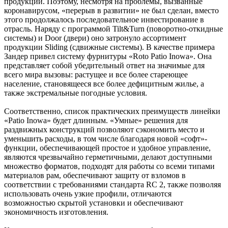
продукции. Поэтому, несмотря на проблемы, вызванные
коронавирусом, «перерыв в развитии» не был сделан, вместо
этого продолжалось последовательное инвестирование в
отрасль. Наряду с программой Tilt&Turn (поворотно-откидные
системы) и Door (двери) оно затронуло ассортимент
продукции Sliding (сдвижные системы). В качестве примера
Зандер привел систему фурнитуры «Roto Patio Inowa». Она
представляет собой убедительный ответ на значимые для
всего мира вызовы: растущее и все более стареющее
население, становящееся все более дефицитным жилье, а
также экстремальные погодные условия.
Соответственно, список практических преимуществ линейки
«Patio Inowa» будет длинным. «Умные» решения для
раздвижных конструкций позволяют сэкономить место и
уменьшить расходы, в том числе благодаря новой «софт»-
функции, обеспечивающей простое и удобное управление,
являются чрезвычайно герметичными, делают доступными
множество форматов, подходят для работы со всеми типами
материалов рам, обеспечивают защиту от взломов в
соответствии с требованиями стандарта RC 2, также позволяя
использовать очень узкие профили, отличаются
возможностью скрытой установки и обеспечивают
экономичность изготовления.