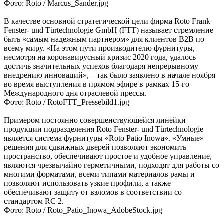
Фото: Roto / Marcus_Sander.jpg
В качестве основной стратегической цели фирма Roto Frank
Fenster- und Türtechnologie GmbH (FTT) называет стремление
быть «самым надежным партнером» для клиентов B2B по
всему миру. «На этом пути производителю фурнитуры,
несмотря на коронавирусный кризис 2020 года, удалось
достичь значительных успехов благодаря непрерывному
внедрению инноваций», – так было заявлено в начале ноября
во время выступления в прямом эфире в рамках 15-го
Международного дня отраслевой прессы.
Фото: Roto / RotoFTT_Pressebild1.jpg
Примером постоянно совершенствующейся линейки
продукции подразделения Roto Fenster- und Türtechnologie
является система фурнитуры «Roto Patio Inowa». «Умные»
решения для сдвижных дверей позволяют экономить
пространство, обеспечивают простое и удобное управление,
являются чрезвычайно герметичными, подходят для работы со
многими форматами, всеми типами материалов рамы и
позволяют использовать узкие профили, а также
обеспечивают защиту от взломов в соответствии со
стандартом RC 2.
Фото: Roto / Roto_Patio_Inowa_AdobeStock.jpg