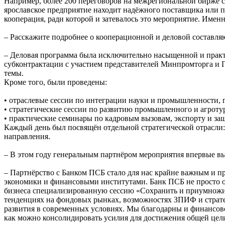
Например, более 200 переговоров на межрегиональной бирже су
ярославское предприятие находит надёжного поставщика или по
кооперация, ради которой и затевалось это мероприятие. Имен
– Расскажите подробнее о кооперационной и деловой составл
– Деловая программа была исключительно насыщенной и практ
субконтрактации с участием представителей Минпромторга и Г
темы.
Кроме того, были проведены:
• отраслевые сессии по интеграции науки и промышленности, г
• стратегические сессии по развитию промышленного и агроту
• практические семинары по кадровым вызовам, экспорту и за
Каждый день был посвящён отдельной стратегической отрасли
направления.
– В этом году генеральным партнёром мероприятия впервые в
– Партнёрство с Банком ПСБ стало для нас крайне важным и
экономики и финансовыми институтами. Банк ПСБ не просто ок
бизнеса специализированную сессию «Сохранить и приумножит
тенденциях на фондовых рынках, возможностях ЗПИФ и страт
развития в современных условиях. Мы благодарны и финансово
как можно консолидировать усилия для достижения общей цел