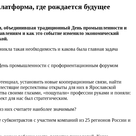
латформа, где рождается будущее
ти, объединившая традиционный День промышленности и
равлениям и как это событие изменило экономический
кой.
кла такая необходимость и какова была главная задача
й День промышленности с профориентационным форумом
тенциал, установить новые кооперационные связи, найти
 блестящие перспективы открыты для них в Ярославской
дства своими глазами, «пощупали» профессии руками и поняли:
кт для нас был стратегическим.
из них считаете наиболее значимым?
е субконтрактов с участием компаний из 25 регионов России и