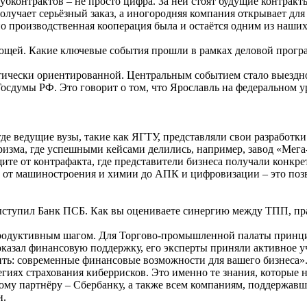
бконтрактов – не просто цифра. За ней стоят будущие контракты
лучает серьёзный заказ, а иногородняя компания открывает для 
но производственная кооперация была и остаётся одним из наши
яющей. Какие ключевые события прошли в рамках деловой прог
ически ориентированной. Центральным событием стало выездно
осдумы РФ. Это говорит о том, что Ярославль на федеральном у
де ведущие вузы, такие как ЯГТУ, представляли свои разработки
ризма, где успешными кейсами делились, например, завод «Мег
щите от контрафакта, где представители бизнеса получали конк
: от машиностроения и химии до АПК и цифровизации – это поз
ыступил Банк ПСБ. Как вы оцениваете синергию между ТПП, пра
 продуктивным шагом. Для Торгово-промышленной палаты принц
азал финансовую поддержку, его эксперты приняли активное уч
ь: современные финансовые возможности для вашего бизнеса». 
егиях страхования киберрисков. Это именно те знания, котор
му партнёру – Сбербанку, а также всем компаниям, поддержавши
и.