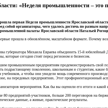
ласти: «Неделя промышленности – это п
 прошла первая Неделя промышленности Ярославской облас
ед собой организаторы, чего удалось достичь по разным нап
-промышленной палаты Ярославской области Натальей Рогоц
ервые прошла в обновлённом, масштабном формате. Почему возни
ива губернатора Михаила Евраева объединить 15-й юбилейны
ы, которые сегодня стоят перед регионом и бизнесом.
 нашим промышленным предприятиям продемонстрировать свой по
азать подрастающему поколению, школьникам и студентам, какие
 из учебников, а чтобы они увидели мощь современного произво
оне, на передовых предприятиях. Этот профориентационный аспе
низаторов мероприятия. Как бы вы оценили его итоги и какой 
ше 80 предприятий-участников, больше 200 переговоров на бирж
ические данные, а живые, практические результаты.