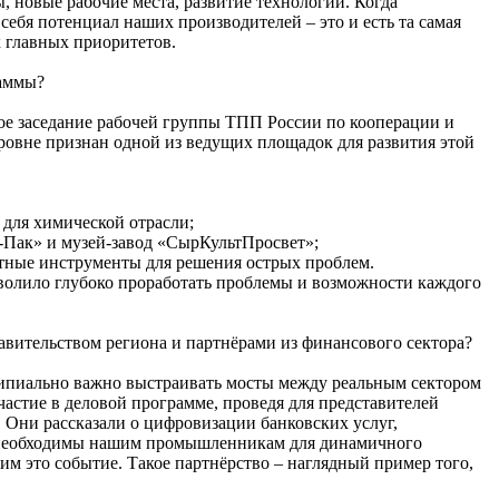
, новые рабочие места, развитие технологий. Когда
себя потенциал наших производителей – это и есть та самая
х главных приоритетов.
раммы?
е заседание рабочей группы ТПП России по кооперации и
ровне признан одной из ведущих площадок для развития этой
 для химической отрасли;
а-Пак» и музей-завод «СырКультПросвет»;
ретные инструменты для решения острых проблем.
волило глубоко проработать проблемы и возможности каждого
вительством региона и партнёрами из финансового сектора?
ипиально важно выстраивать мосты между реальным сектором
астие в деловой программе, проведя для представителей
Они рассказали о цифровизации банковских услуг,
ые необходимы нашим промышленникам для динамичного
м это событие. Такое партнёрство – наглядный пример того,