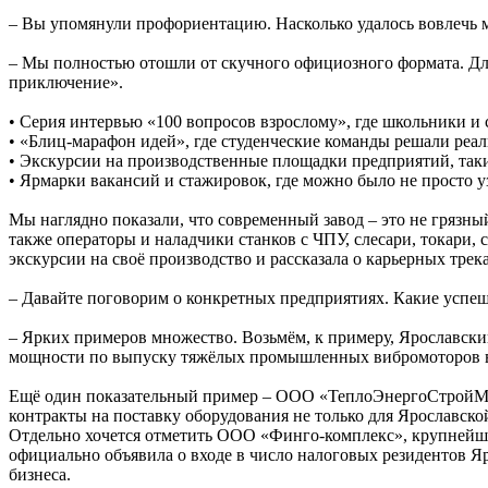
– Вы упомянули профориентацию. Насколько удалось вовлечь 
– Мы полностью отошли от скучного официозного формата. Дл
приключение».
• Серия интервью «100 вопросов взрослому», где школьники и
• «Блиц-марафон идей», где студенческие команды решали ре
• Экскурсии на производственные площадки предприятий, та
• Ярмарки вакансий и стажировок, где можно было не просто уз
Мы наглядно показали, что современный завод – это не грязны
также операторы и наладчики станков с ЧПУ, слесари, токари,
экскурсии на своё производство и рассказала о карьерных тре
– Давайте поговорим о конкретных предприятиях. Какие успе
– Ярких примеров множество. Возьмём, к примеру, Ярославск
мощности по выпуску тяжёлых промышленных вибромоторов в 9 
Ещё один показательный пример – ООО «ТеплоЭнергоСтройМон
контракты на поставку оборудования не только для Ярославской
Отдельно хочется отметить ООО «Финго-комплекс», крупнейш
официально объявила о входе в число налоговых резидентов Я
бизнеса.