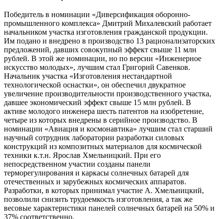
Победитель в номинации «Диверсификация оборонно-
промышленного комплекса» Дмитрий Михалевский работает
начальником участка изготовления гражданской продукции.
Им подано и внедрено в производство 13 рационализаторских
предложений, давших совокупный эффект свыше 11 млн
рублей. В этой же номинации, но по версии «Инженерное
искусство молодых», лучшим стал Григорий Савенков.
Начальник участка «Изготовления нестандартной
технологической оснастки», он обеспечил двукратное
увеличение производительности производственного участка,
давшее экономический эффект свыше 15 млн рублей. В
активе молодого инженера шесть патентов на изобретение,
четыре из которых внедрены в серийное производство. В
номинации «Авиация и космонавтика» лучшим стал старший
научный сотрудник лаборатории разработки силовых
конструкций из композитных материалов для космической
техники к.т.н. Ярослав Хмельницкий. При его
непосредственном участии созданы панели
терморегулирования и каркасы солнечных батарей для
отечественных и зарубежных космических аппаратов.
Разработки, в которых принимал участие А. Хмельницкий,
позволили снизить трудоемкость изготовления, а так же
весовые характеристики панелей солнечных батарей на 50% и
37% соответственно.