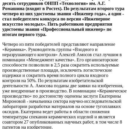
десять сотрудников ОНПП «Технология» им. А.Г.
Ромашина (входит в Ростех). По результатам второго тура
четверо из них удостоены звания «Инженер года», а один -
стал победителем конкурса по версии «Инженерное
искусство молодых». Пять работников предприятия
удостоены звания «Профессиональный инженер» по
итогам первого тура.
Четверо из пяти победителей представляют направление
«Керамика». Руководитель группы «Входного и
неразрушающего контроля» Алексей Амосов стал лучшим в
номинации «Менеджмент качества». Его организаторские
способности позволили в 2,5 раза сократить используемые
производственные площади, исключить логистические
издержки и сократить время полного цикла входного
контроля на 50%. По результатам изобретательской
деятельности А. Амосова поданы две заявки на изобретения,
уже внедренные в производство. В номинации «Керамическое
производство» по достоинству оценены заслуги Екатерины
Мироновой - начальника сектора научно-исследовательской
лаборатории разработки материалов на основе тугоплавких
оксидов. Екатерина ведет работы в области снижения
температуры спекания керамических изделий и является
соавтором 27 опубликованных научных работ, в том числе 8
патентов на изобретение.