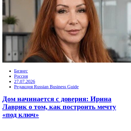
Бизнес
Россия
27.07.2026
Редакция Russian Business Guide
Дом начинается с доверия: Ирина
Лаврик о том, как построить мечту
«под ключ»