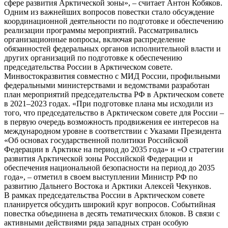
сфере развития Арктической зоны», – считает Антон Кобяков.
Одним из важнейших вопросов повестки стало обсуждение
координационной деятельности по подготовке и обеспечению
реализации программы мероприятий. Рассматривались
организационные вопросы, включая распределение
обязанностей федеральных органов исполнительной власти и
других организаций по подготовке к обеспечению
председательства России в Арктическом совете.
Минвостокразвития совместно с МИД России, профильными
федеральными министерствами и ведомствами разработан
план мероприятий председательства РФ в Арктическом совете
в 2021–2023 годах. «При подготовке плана мы исходили из
того, что председательство в Арктическом совете для России –
в первую очередь возможность продвижения ее интересов на
международном уровне в соответствии с Указами Президента
«Об основах государственной политики Российской
Федерации в Арктике на период до 2035 года» и «О стратегии
развития Арктической зоны Российской Федерации и
обеспечения национальной безопасности на период до 2035
года», – отметил в своем выступлении Министр РФ по
развитию Дальнего Востока и Арктики Алексей Чекунков.
В рамках председательства России в Арктическом совете
планируется обсудить широкий круг вопросов. Событийная
повестка объединена в десять тематических блоков. В связи с
активными действиями ряда западных стран особую