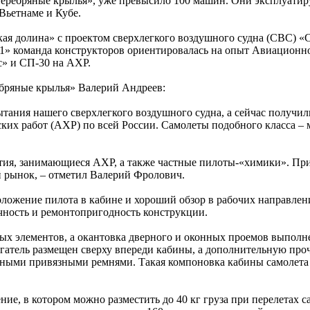
ребряные крылья», уже превысило 100 машин. Они эксплуатирую
Вьетнаме и Кубе.
ская долина» с проектом сверхлегкого воздушного судна (СВС)
» команда конструкторов ориентировалась на опыт Авиационной 
с» и СП-30 на АХР.
бряные крылья» Валерий Андреев:
ания нашего сверхлегкого воздушного судна, а сейчас получили
их работ (АХР) по всей России. Самолеты подобного класса – м
тия, занимающиеся АХР, а также частные пилоты-«химики». Пр
й рынок, – отметил Валерий Фролович.
ложение пилота в кабине и хороший обзор в рабочих направлен
чность и ремонтопригодность конструкции.
х элементов, а окантовка дверного и оконных проемов выполнен
атель размещен сверху впереди кабины, а дополнительную про
чными привязными ремнями. Такая компоновка кабины самолета
ие, в котором можно разместить до 40 кг груза при перелетах с