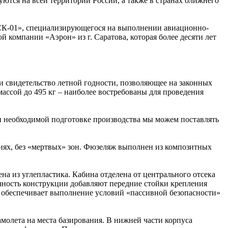
тся на всей территории России, а также в странах ближнего
 «СК-01», специализирующегося на выполнении авиационно-
компании «Аэрон» из г. Саратова, которая более десяти лет
 свидетельство летной годности, позволяющее на законных
ассой до 495 кг – наиболее востребованы для проведения
и необходимой подготовке производства мы можем поставлять
иях, без «мертвых» зон. Фюзеляж выполнен из композитных
а из углепластика. Кабина отделена от центрального отсека
чность конструкции добавляют передние стойки крепления
 обеспечивает выполнение условий «пассивной безопасности»
амолета на места базирования. В нижней части корпуса