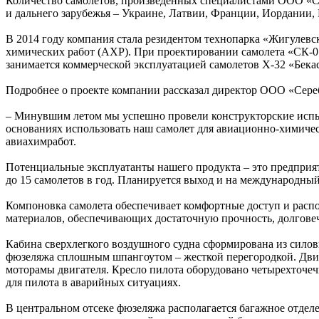
Количество самолетов, произведенных специалистами ООО «Се
и дальнего зарубежья – Украине, Латвии, Франции, Иордании, 
В 2014 году компания стала резидентом технопарка «Жигулев
химических работ (АХР). При проектировании самолета «СК-01
занимается коммерческой эксплуатацией самолетов Х-32 «Бека
Подробнее о проекте компании рассказал директор ООО «Сере
– Минувшим летом мы успешно провели конструкторские испыт
основаниях использовать наш самолет для авиационно-химическ
авиахимработ.
Потенциальные эксплуатанты нашего продукта – это предприя
до 15 самолетов в год. Планируется выход и на международны
Компоновка самолета обеспечивает комфортные доступ и распо
материалов, обеспечивающих достаточную прочность, долгове
Кабина сверхлегкого воздушного судна сформирована из силовы
фюзеляжа сплошным шпангоутом – жесткой перегородкой. Двиг
моторамы двигателя. Кресло пилота оборудовано четырехточе
для пилота в аварийных ситуациях.
В центральном отсеке фюзеляжа располагается багажное отделен