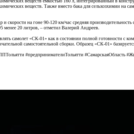
химических веществ емкостью 160 л, интегрированный в констр
химических веществ. Также вместо бака для сельхозхимии на са
 и скорости на гоне 90-120 км/час средняя производительность с
5 менее 20 литров, – отметил Валерий Андреев.
влять самолет «СК-01» как в состоянии полной готовности с к
ончательной самостоятельной сборки. Образец «СК-01» базируетс
ППТольятти #предпринимателиТольятти #СамарскаяОбласть #Ж