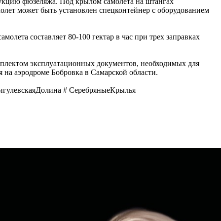
укцию фюзеляжа. Под крылом самолета на штангах
молет может быть установлен спецконтейнер с оборудованием
амолета составляет 80-100 гектар в час при трех заправках
омплектом эксплуатационных документов, необходимых для
я на аэродроме Бобровка в Самарской области.
игулевскаяДолина # СеребряныеКрылья