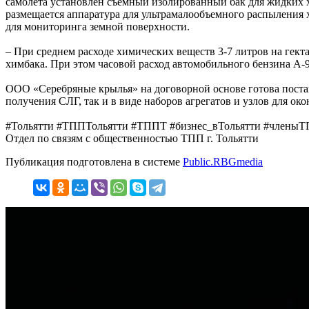
самолета установлен съемный изолированный бак для жидких 
размещается аппаратура для ультрамалообъемного распыления 
для мониторинга земной поверхности.
– При среднем расходе химических веществ 3-7 литров на гектар
химбака. При этом часовой расход автомобильного бензина А-9
ООО «Серебряные крылья» на договорной основе готова поста
получения СЛГ, так и в виде наборов агрегатов и узлов для ок
#Тольятти #ТППТольятти #ТППТ #бизнес_вТольятти #членыТ
Отдел по связям с общественностью ТПП г. Тольятти
Публикация подготовлена в системе
Public.RBGmedia