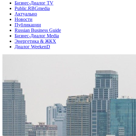
Бизнес-Диалог TV
Public.RBGmedia
Актуально
Новости
Публикации
Russian Business Guide
Бизнес-Диалог Media
Энергетика & ЖКХ
Диалог WeekenD