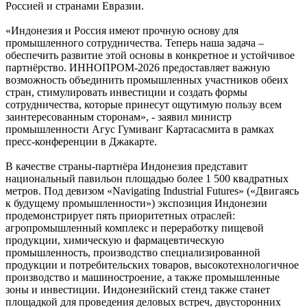
Россией и странами Евразии.
«Индонезия и Россия имеют прочную основу для
промышленного сотрудничества. Теперь наша задача –
обеспечить развитие этой основы в конкретное и устойчивое
партнёрство. ИННОПРОМ-2026 предоставляет важную
возможность объединить промышленных участников обеих
стран, стимулировать инвестиции и создать формы
сотрудничества, которые принесут ощутимую пользу всем
заинтересованным сторонам», - заявил министр
промышленности Агус Гумиванг Картасасмита в рамках
пресс-конференции в Джакарте.
В качестве страны-партнёра Индонезия представит
национальный павильон площадью более 1 500 квадратных
метров. Под девизом «Navigating Industrial Futures» («Двигаясь
к будущему промышленности») экспозиция Индонезии
продемонстрирует пять приоритетных отраслей:
агропромышленный комплекс и переработку пищевой
продукции, химическую и фармацевтическую
промышленность, производство специализированной
продукции и потребительских товаров, высокотехнологичное
производство и машиностроение, а также промышленные
зоны и инвестиции. Индонезийский стенд также станет
площадкой для проведения деловых встреч, двусторонних