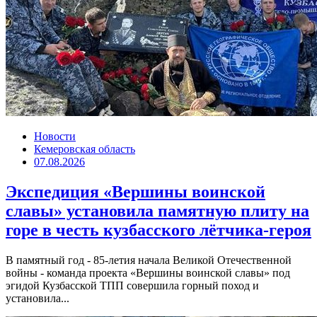
Новости
Кемеровская область
07.08.2026
Экспедиция «Вершины воинской
славы» установила памятную плиту на
горе в честь кузбасского лётчика-героя
В памятный год - 85-летия начала Великой Отечественной
войны - команда проекта «Вершины воинской славы» под
эгидой Кузбасской ТПП совершила горный поход и
установила...