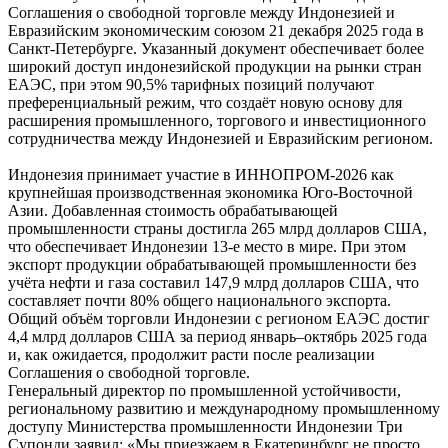
Соглашения о свободной торговле между Индонезией и
Евразийским экономическим союзом 21 декабря 2025 года в
Санкт-Петербурге. Указанный документ обеспечивает более
широкий доступ индонезийской продукции на рынки стран
ЕАЭС, при этом 90,5% тарифных позиций получают
преференциальный режим, что создаёт новую основу для
расширения промышленного, торгового и инвестиционного
сотрудничества между Индонезией и Евразийским регионом.
Индонезия принимает участие в ИННОПРОМ-2026 как
крупнейшая производственная экономика Юго-Восточной
Азии. Добавленная стоимость обрабатывающей
промышленности страны достигла 265 млрд долларов США,
что обеспечивает Индонезии 13-е место в мире. При этом
экспорт продукции обрабатывающей промышленности без
учёта нефти и газа составил 147,9 млрд долларов США, что
составляет почти 80% общего национального экспорта.
Общий объём торговли Индонезии с регионом ЕАЭС достиг
4,4 млрд долларов США за период январь–октябрь 2025 года
и, как ожидается, продолжит расти после реализации
Соглашения о свободной торговле.
Генеральный директор по промышленной устойчивости,
региональному развитию и международному промышленному
доступу Министерства промышленности Индонезии Три
Супонди заявил: «Мы приезжаем в Екатеринбург не просто