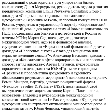
рассказавший о роли юриста в урегулировании бизнес-
конфликтов; Дарья Меркурьева, руководитель отдела развития
юридической компании Emilia Nevskaya Consulting Group с
докладом «Современные подходы в консалтинге и
аутсорсинге»; Вероника Батхель, налоговый консультант ПНК
России, учредитель и управляющий партнёр «Евроазиатский
финансовый дом» с докладом на тему «Новые инициативы по
НДС: последствия для бизнеса и потребителей в России от
отмены УСН»; Мария Седышева, аудитор, эксперт в
международном учёте, аудите и финансовом анализе,
соучредитель компании «Евроазиатский финансовый дом» с
докладом «Налоговые льготы – благо для меценатов или
меры, не имеющие смысла?»; Александр Васильев, адвокат с
докладом «Консалтинг в сфере корпоративных и налоговых
споров: взгляд адвоката»; Артём Платонов, руководитель
юридического департамента ЮФ «Прагмат» с докладом
«Практика и проблематика досудебного и судебного
обжалования результатов мероприятий налогового контроля»;
Роман Макаров, партнёр, адвокат юридической фирмы
«Nektorov, Saveliev & Partners» (NSP), посвятивший своё
выступление теме защиты активов; Карина Паксашвили,
основатель, владелец и руководитель международной
консалтинговой компании Le Pax с докладом «Юридический
аутсорсинг как инструмент оптимизации бизнес-процессов и
снижения затрат»; Юлия Ченцова, управляющий партнёр