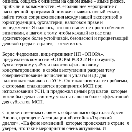
бизнеса, общаясь с бизнесом на одном языке – языке рисков,
прибыли и возможностей. «Сегодняшнее мероприятие с
насыщенной программой поможет выявить новый смысл,
найти точки соприкосновения между нашей экспертизой в
юриспруденции, бухгалтерии, налоговом праве и
менеджменте. Я надеюсь, что оно станет не просто обменом
визитками, а шагом к тому, чтобы каждый из нас стал
архитектором более устойчивой, безопасной и процветающей
деловой среды в стране», – отметил он.
Борис Федосимов, вице-президент НП «ОПОРА»,
председатель комиссии «ОПОРЫ РОССИИ» по аудиту,
бухгалтерскому учёту и налогово-финансовому
консультированию, в своём выступлении раскрыл тему
совершенствование исчисления и уплаты НДС для
налогоплательщиков на УСН. Он также осветил те проблемы,
с которыми сталкиваются предприятия МСП при
использовании УСН, и предложил целый ряд шагов, которые
могли бы сделать систему уплаты налогов более эффективной
для субъектов МСП.
С приветственным словом к собравшимся обратился Арсен
Аюпов, президент Ассоциации «Российско-Турецкий
диалог». «На фоне изменений, которые происходят в стране, я
уверен, что такие мероприятия очень актуальны. И