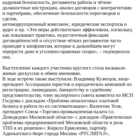
кадровая безопасность, регламенты работы и чёткие
должностные инструкции, анализ договоров с контрагентами
и партнёрами, обеспечение безопасности переговоров и
сделок,
антикоррупционный комплаенс, юридическая экспертиза и
аудит и пр. «Эти меры действительно эффективны, поскольку,
как показывает практика, недостаточная фиксация
договорённостей и отсутствие чётких регламентов часто
приводят к конфликтам, которые в дальнейшем могут
перерасти даже в уголовно-правовые споры», – подчеркнула
она.
Выступление каждого участника круглого стола вызывало
живые дискуссии и обмен мнениями.
В ходе встречи также выступили: Владимир Кузнецов, вице-
президент Ассоциации юристов и юридических компаний по
регистрации, ликвидации, банкротству и судебному
представительству, член экспертного совета комитета по МСП
Госдумы с докладом «Проблема неналоговых платежей
бизнеса и работа по их систематизации»; Валентин Усов,
президент Союза «Торгово-промышленная палата г.о.
Домодедово Московской области» с докладом «Практические
проблемы предпринимателей Московской области и роль
ТПП в их решении»; Кирилл Ермоленко, партнёр
Адвокатского бюро города Москвы «РУСЛИГАЛ»,