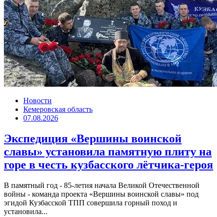
Новости
Кемеровская область
07.08.2026
Экспедиция «Вершины воинской
славы» установила памятную плиту на
горе в честь кузбасского лётчика-героя
В памятный год - 85-летия начала Великой Отечественной
войны - команда проекта «Вершины воинской славы» под
эгидой Кузбасской ТПП совершила горный поход и
установила...