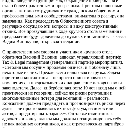
видно: введение групп рисков, сокращение проверок – всё
стало более практичным и прозрачным. При этом налоговые
органы активно сотрудничают с гражданским обществом и
профессиональными сообществами, внимательно реагируя на
замечания. Как председатель Общественного совета я
регулярно обсуждаю эти вопросы и вижу конструктивный
отклик. Все прозвучавшие в ходе круглого стола замечания и
предложения будут доведены до нужных инстанций», – сказал
Вадим Винокуров, открывая заседание.
С приветственным словом к участникам круглого стола
обратился Василий Ваюкин, адвокат, управляющий партнёр
Tax & Legal management (генеральный партнёр мероприятия).
«Сегодня мы обсудим проблемы бизнеса, и я обозначу лишь
некоторые из них. Прежде всего налоговая нагрузка. Задача
юристов и консалтинга – не просто ориентироваться в
изменениях, а предсказывать их направление исходя из воли
законодателя. Далее, кибербезопасность: 10 лет назад мы о ней
практически не говорили, сейчас же риски репутации и
многомиллионные потери для компаний – реальность.
Консалтинг должен предвидеть и прогнозировать риски через
аудит – не просто выявлять их постфактум, из исков или
актов, а предотвращать заранее». Он также отметил: как
адвокаты и консультанты мы должны позиционировать себя
не как наёмных сотрудников, а как стратегических партнёров